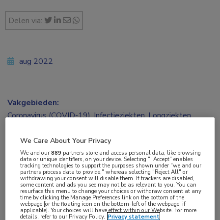
Delen via:
aug 2022
Vakgebieden:
Coronavirus (COVID-19)
,
Infectieziekten
,
Longziekten
We Care About Your Privacy
We and our
889
partners store and access personal data, like browsing
data or unique identifiers, on your device. Selecting "I Accept" enables
Tags:
tracking technologies to support the purposes shown under "we and our
partners process data to provide," whereas selecting "Reject All" or
baricitinib
,
beademing
,
COVID-19
,
extracorporele
withdrawing your consent will disable them. If trackers are disabled,
some content and ads you see may not be as relevant to you. You can
membraanoxygenatie
,
SARS-CoV-2
resurface this menu to change your choices or withdraw consent at any
time by clicking the Manage Preferences link on the bottom of the
webpage [or the floating icon on the bottom-left of the webpage, if
applicable]. Your choices will have effect within our Website. For more
details, refer to our Privacy Policy.
Privacy statement