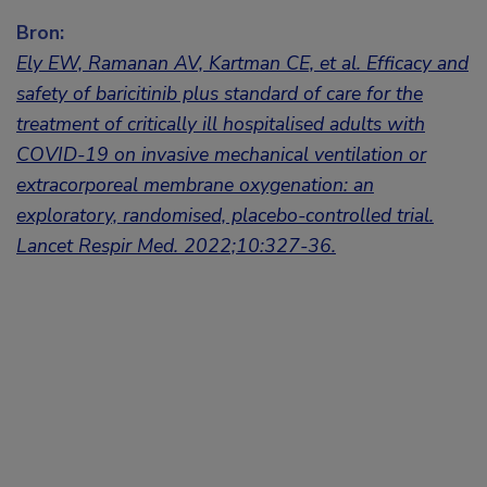
Bron:
Ely EW, Ramanan AV, Kartman CE, et al. Efficacy and
safety of baricitinib plus standard of care for the
treatment of critically ill hospitalised adults with
COVID-19 on invasive mechanical ventilation or
extracorporeal membrane oxygenation: an
exploratory, randomised, placebo-controlled trial.
Lancet Respir Med. 2022;10:327-36.