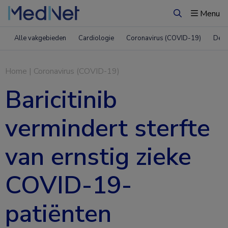
Menu
Zoeken
Alle vakgebieden
Cardiologie
Coronavirus (COVID-19)
Derm
Home
|
Coronavirus (COVID-19)
Baricitinib
vermindert sterfte
van ernstig zieke
COVID-19-
patiënten