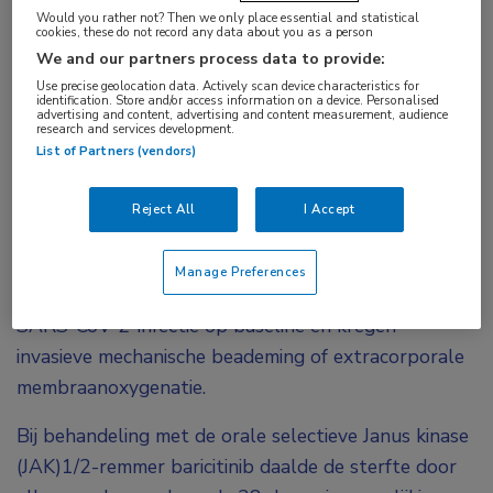
Bij ernstig zieke opgenomen COVID-19-patiënten
Would you rather not? Then we only place essential and statistical
die invasieve mechanische beademing of
cookies, these do not record any data about you as a person
We and our partners process data to provide:
extracorporale membraanoxygenatie kregen,
Use precise geolocation data. Actively scan device characteristics for
verminderde de behandeling met baricitinib de
identification. Store and/or access information on a device. Personalised
advertising and content, advertising and content measurement, audience
sterfte. Dit is gevonden in een verkennende
research and services development.
analyse van de COV-BARRIER-studie.
List of Partners (vendors)
De fase III-studie COV-BARRIER is uitgevoerd in
Reject All
I Accept
Argentinië, Brazilië, Mexico en de Verenigde Staten.
De 101 deelnemers waren in het ziekenhuis
Manage Preferences
opgenomen en hadden een laboratorium-bevestigde
SARS-CoV-2-infectie op baseline en kregen
invasieve mechanische beademing of extracorporale
membraanoxygenatie.
Bij behandeling met de orale selectieve Janus kinase
(JAK)1/2-remmer baricitinib daalde de sterfte door