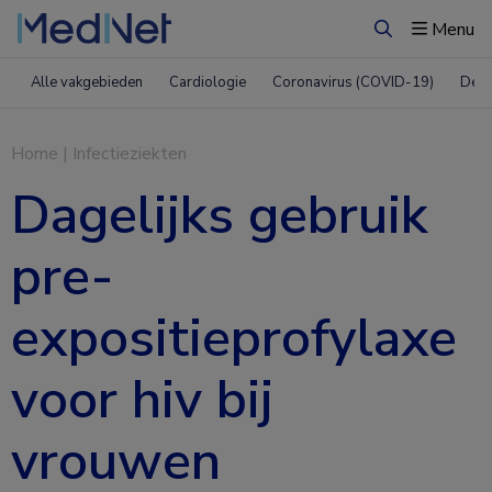
Menu
Zoeken
Alle vakgebieden
Cardiologie
Coronavirus (COVID-19)
Derm
Home
|
Infectieziekten
Dagelijks gebruik
pre-
expositieprofylaxe
voor hiv bij
vrouwen