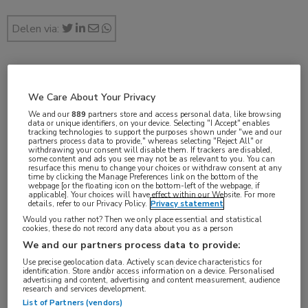
Delen via:
feb 2018
We Care About Your Privacy
We and our
889
partners store and access personal data, like browsing
data or unique identifiers, on your device. Selecting "I Accept" enables
tracking technologies to support the purposes shown under "we and our
partners process data to provide," whereas selecting "Reject All" or
Vakgebieden:
withdrawing your consent will disable them. If trackers are disabled,
some content and ads you see may not be as relevant to you. You can
Infectieziekten
resurface this menu to change your choices or withdraw consent at any
time by clicking the Manage Preferences link on the bottom of the
webpage [or the floating icon on the bottom-left of the webpage, if
applicable]. Your choices will have effect within our Website. For more
Aandachtsgebieden:
details, refer to our Privacy Policy.
Privacy statement
HIV
Would you rather not? Then we only place essential and statistical
cookies, these do not record any data about you as a person
We and our partners process data to provide:
Tags:
Use precise geolocation data. Actively scan device characteristics for
antiretrovirale therapie
,
emtricitabine
,
PrEP
,
identification. Store and/or access information on a device. Personalised
advertising and content, advertising and content measurement, audience
tenofovirdisoproxilfumaraat
research and services development.
List of Partners (vendors)