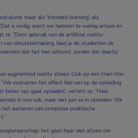
nd alone’ maar als ‘blended learning’, als
“Dat is nodig, want we hebben te weinig artsen en
gt ze. “Door gebruik van de artificial reality-
 van simulatietraining, bied je de studenten de
omenten dat het hen uitkomt, zonder dat daarbij
an augmented reality alleen. Ook op een train-the-
 “We evalueren het effect hiervan op de opleiding
r beter van gaat opleiden”, vertelt ze. “Heel
ionals in ons vak, maar niet per se in opleiden. We
n het aanleren van complexe praktische
t.”
hoogleraarschap: het gaat haar niet alleen om