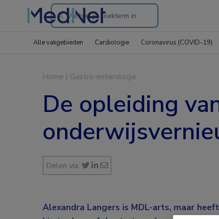
Search
through
Alle vakgebieden
Cardiologie
Coronavirus (COVID-19)
the
website
Home
|
Gastro-enterologie
De opleiding va
onderwijsverni
Delen via:
Alexandra Langers is MDL-arts, maar heeft