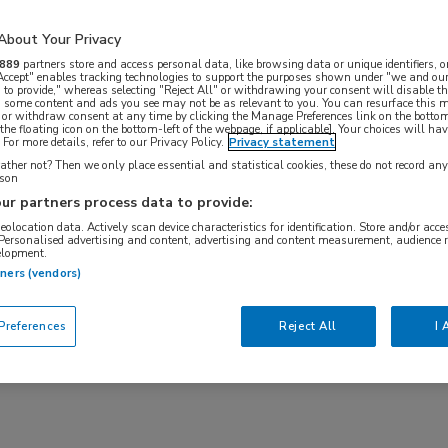
eeft gedaan, heeft zich nu vertaald in haar
binnen haar eigen vakgebied weliswaar, maar
About Your Privacy
en professionalisering in het medisch onderwijs.
889
partners store and access personal data, like browsing data or unique identifiers, o
 Accept" enables tracking technologies to support the purposes shown under "we and our
 to provide," whereas selecting "Reject All" or withdrawing your consent will disable th
coördinatie van het onderwijsblok buik een van
, some content and ads you see may not be as relevant to you. You can resurface this
 or withdraw consent at any time by clicking the Manage Preferences link on the bottom
 artsen op te leiden en het hele vak bij te brengen”,
the floating icon on the bottom-left of the webpage, if applicable]. Your choices will hav
For more details, refer to our Privacy Policy.
Privacy statement
en.” Van het een kwam het ander. Na 10 jaar als
ther not? Then we only place essential and statistical cookies, these do not record an
rson
 het tweede jaar van de bachelor geneeskunde. “Een
ur partners process data to provide:
en begeleiden in feedback geven aan de
geolocation data. Actively scan device characteristics for identification. Store and/or acc
 Personalised advertising and content, advertising and content measurement, audience 
e input, dus ik zie liever dat studenten meedenken
elopment.
maar zeggen wat ze niet goed vinden. Ook als
tners (vendors)
 ben met een aios, vind ik dit heel interessant.”
references
Reject All
I 
 taak als MDL-arts, heeft nu dus geleid tot haar
 en leverziekten, in het bijzonder innovatie en