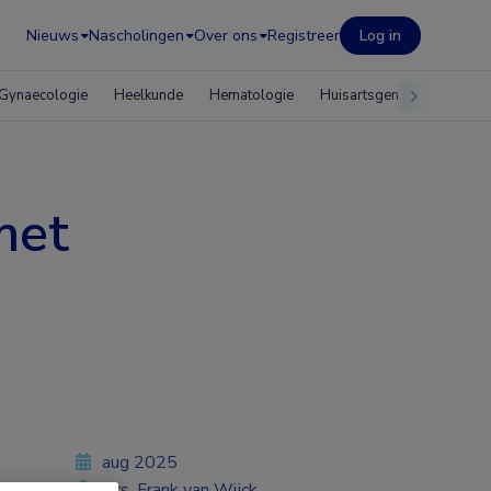
Nieuws
Nascholingen
Over ons
Registreer
Log in
Gynaecologie
Heelkunde
Hematologie
Huisartsgeneeskunde
met
aug 2025
Drs. Frank van Wijck