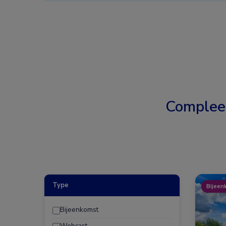
Complee
Type
Bijeen
Bijeenkomst
Webcast