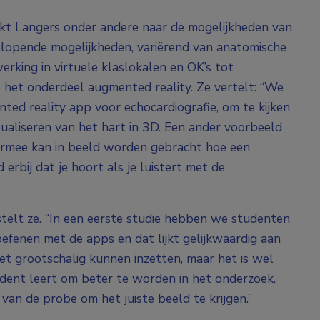
ijkt Langers onder andere naar de mogelijkheden van
enlopende mogelijkheden, variërend van anatomische
erking in virtuele klaslokalen en OK’s tot
p het onderdeel augmented reality. Ze vertelt: “We
ed reality app voor echocardiografie, om te kijken
aliseren van het hart in 3D. Een ander voorbeeld
iermee kan in beeld worden gebracht hoe een
 erbij dat je hoort als je luistert met de
 stelt ze. “In een eerste studie hebben we studenten
fenen met de apps en dat lijkt gelijkwaardig aan
het grootschalig kunnen inzetten, maar het is wel
udent leert om beter te worden in het onderzoek.
van de probe om het juiste beeld te krijgen.”