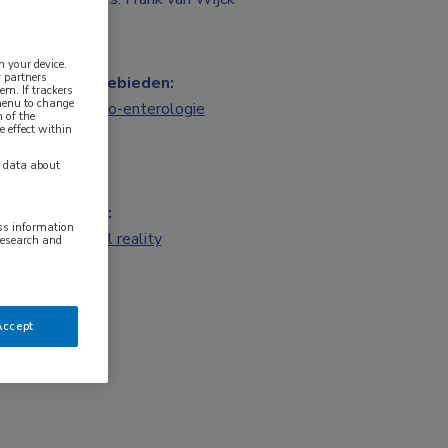
n your device.
 partners
Vakgebieden:
em. If trackers
 menu to change
Gastro-enterologie
 of the
e effect within
y data about
Tags:
ess information
virtual reality
research and
Accept