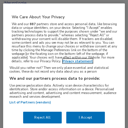
Neurologie
We Care About Your Privacy
We and our
887
partners store and access personal data, like browsing
data or unique identifiers, on your device. Selecting "I Accept" enables
tracking technologies to support the purposes shown under "we and our
partners process data to provide," whereas selecting "Reject All" or
withdrawing your consent will disable them. If trackers are disabled,
Van 10-12 oktober vindt in Berlijn voor de 34e
some content and ads you see may not be as relevant to you. You can
resurface this menu to change your choices or withdraw consent at any
keer het congres van de European Committee for
time by clicking the Manage Preferences link on the bottom of the
webpage [or the floating icon on the bottom-left of the webpage, if
Treatmant and Research in Multiple Sclerosis
applicable]. Your choices will have effect within our Website. For more
details, refer to our Privacy Policy.
Privacy statement
plaats. Via berichten op de website en de
Would you rather not? Then we only place essential and statistical
cookies, these do not record any data about you as a person
nieuwsbrief houden wij u op de hoogte van het
We and our partners process data to provide:
belangrijkste nieuws.
Use precise geolocation data. Actively scan device characteristics for
identification. Store and/or access information on a device. Personalised
advertising and content, advertising and content measurement, audience
Ook op de hoogte blijven van het laatste nieuws op
research and services development.
neurologiegebied? Maak dan
hier
een profiel aan.
List of Partners (vendors)
Reject All
I Accept