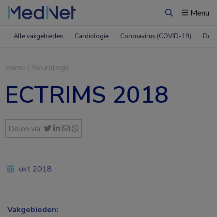
Menu
Zoeken
Alle vakgebieden
Cardiologie
Coronavirus (COVID-19)
Derm
Home
|
Neurologie
ECTRIMS 2018
Delen via:
okt 2018
Vakgebieden: