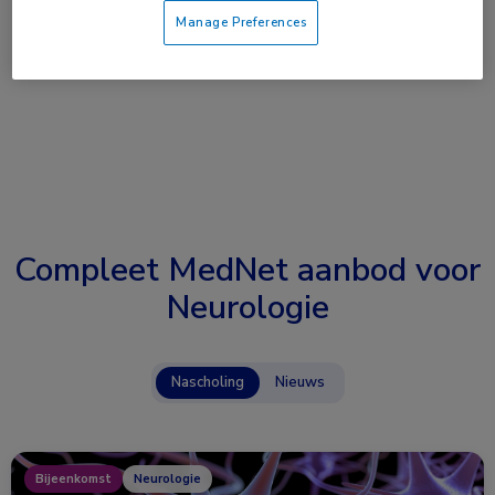
Manage Preferences
Compleet MedNet aanbod voor
Neurologie
Nascholing
Nieuws
Bijeenkomst
Neurologie