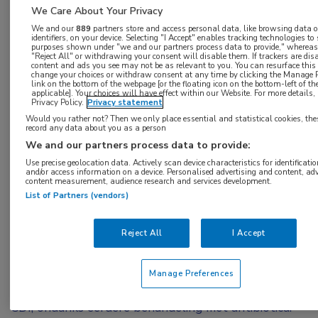
We Care About Your Privacy
Herhaalde behandeling met fecale
We and our
889
partners store and access personal data, like browsing data o
microbiotatransplantatie (FMT) is niet alleen
identifiers, on your device. Selecting "I Accept" enables tracking technologies to
purposes shown under "we and our partners process data to provide," whereas 
effectief bij recividerende infecties met
"Reject All" or withdrawing your consent will disable them. If trackers are di
content and ads you see may not be as relevant to you. You can resurface thi
Clostridioides difficile
(CDI), maar ook bij een
change your choices or withdraw consent at any time by clicking the Manage P
link on the bottom of the webpage [or the floating icon on the bottom-left of th
applicable]. Your choices will have effect within our Website. For more details, r
eerste of tweede infectie met de bacterie.
Privacy Policy.
Privacy statement
Paaske en collega’s concluderen dan ook dat het
Would you rather not? Then we only place essential and statistical cookies, the
record any data about you as a person
opnemen van FMT in behandelprotocollen voor
We and our partners process data to provide:
CDI de patiëntoverleving zou kunnen
Use precise geolocation data. Actively scan device characteristics for identificatio
and/or access information on a device. Personalised advertising and content, ad
verbeteren.
content measurement, audience research and services development.
List of Partners (vendors)
Infectie met
Clostridioides difficile
(CDI) is
geassocieerd met een hoge mortaliteit. Het was al
Reject All
I Accept
bekend dat fecale microbiotatransplantatie (FMT),
ook wel fecestransplantatie of poeptransplantatie,
Manage Preferences
een effectieve behandeling is tegen recidiverende
CDI, ondanks eerdere behandeling met antibiotica.