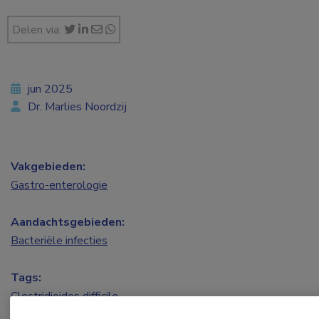
Delen via:
jun 2025
Dr. Marlies Noordzij
Vakgebieden:
Gastro-enterologie
Aandachtsgebieden:
Bacteriële infecties
Tags:
Clostridioides difficile