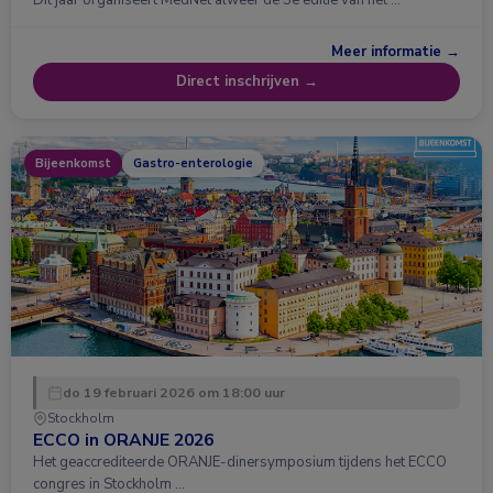
Dit jaar organiseert MedNet alweer de 5e editie van het …
Meer informatie →
Direct inschrijven →
Bijeenkomst
Gastro-enterologie
do 19 februari 2026 om 18:00 uur
Stockholm
ECCO in ORANJE 2026
Het geaccrediteerde ORANJE-dinersymposium tijdens het ECCO
congres in Stockholm …