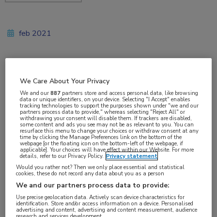
feb 2021
Vakgebieden:
We Care About Your Privacy
Reumatologie
We and our
887
partners store and access personal data, like browsing
data or unique identifiers, on your device. Selecting "I Accept" enables
tracking technologies to support the purposes shown under "we and our
Aandachtsgebieden:
partners process data to provide," whereas selecting "Reject All" or
withdrawing your consent will disable them. If trackers are disabled,
Reumatoïde artritis
some content and ads you see may not be as relevant to you. You can
resurface this menu to change your choices or withdraw consent at any
time by clicking the Manage Preferences link on the bottom of the
webpage [or the floating icon on the bottom-left of the webpage, if
Tags:
applicable]. Your choices will have effect within our Website. For more
details, refer to our Privacy Policy.
Privacy statement
adalimumab
,
filgotinib
,
JAK-remmer
Would you rather not? Then we only place essential and statistical
cookies, these do not record any data about you as a person
We and our partners process data to provide:
Filgotinib verbetert de tekenen en symptomen
Use precise geolocation data. Actively scan device characteristics for
van reumatoïde artritis (RA) en het fysieke
identification. Store and/or access information on a device. Personalised
advertising and content, advertising and content measurement, audience
research and services development.