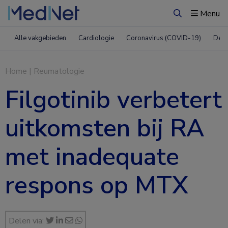
Menu
Zoeken
Alle vakgebieden
Cardiologie
Coronavirus (COVID-19)
Derm
Home
|
Reumatologie
Filgotinib verbetert
uitkomsten bij RA
met inadequate
respons op MTX
Delen via: