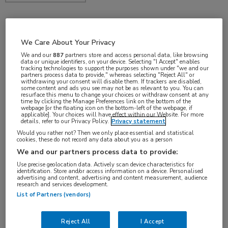
jul 2018
We Care About Your Privacy
We and our
887
partners store and access personal data, like browsing
data or unique identifiers, on your device. Selecting "I Accept" enables
tracking technologies to support the purposes shown under "we and our
partners process data to provide," whereas selecting "Reject All" or
Vakgebieden:
withdrawing your consent will disable them. If trackers are disabled,
some content and ads you see may not be as relevant to you. You can
Reumatologie
resurface this menu to change your choices or withdraw consent at any
time by clicking the Manage Preferences link on the bottom of the
webpage [or the floating icon on the bottom-left of the webpage, if
applicable]. Your choices will have effect within our Website. For more
details, refer to our Privacy Policy.
Privacy statement
Would you rather not? Then we only place essential and statistical
cookies, these do not record any data about you as a person
We and our partners process data to provide:
Use precise geolocation data. Actively scan device characteristics for
identification. Store and/or access information on a device. Personalised
advertising and content, advertising and content measurement, audience
research and services development.
Log hier in om volledige
List of Partners (vendors)
toegang te krijgen.
Reject All
I Accept