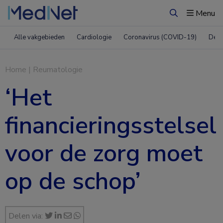
Menu
Zoeken
Alle vakgebieden
Cardiologie
Coronavirus (COVID-19)
Derm
Home
|
Reumatologie
‘Het
financieringsstelsel
voor de zorg moet
op de schop’
Delen via: