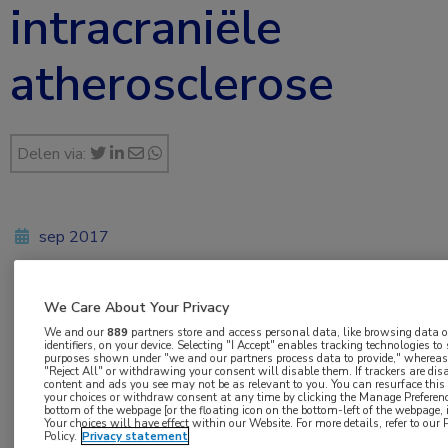
intracraniële
atherosclerose
Delen via:
sep 2017
We Care About Your Privacy
Vakgebieden:
We and our
889
partners store and access personal data, like browsing data 
Neurologie
identifiers, on your device. Selecting "I Accept" enables tracking technologies to
purposes shown under "we and our partners process data to provide," whereas
"Reject All" or withdrawing your consent will disable them. If trackers are di
content and ads you see may not be as relevant to you. You can resurface thi
your choices or withdraw consent at any time by clicking the Manage Preferenc
bottom of the webpage [or the floating icon on the bottom-left of the webpage, i
Your choices will have effect within our Website. For more details, refer to our 
Policy.
Privacy statement