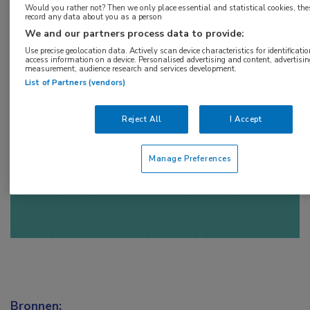
Tags:
Would you rather not? Then we only place essential and statistical cookies, the
record any data about you as a person
herseninfarct
We and our partners process data to provide:
Use precise geolocation data. Actively scan device characteristics for identificatio
access information on a device. Personalised advertising and content, advertisi
measurement, audience research and services development.
List of Partners (vendors)
Log hier in om volledige
Reject All
I Accept
toegang te krijgen.
of
Account maken
Login
Manage Preferences
Bronnen: