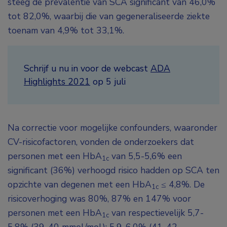
steeg de prevalentie van SCA significant van 46,0%
tot 82,0%, waarbij die van gegeneraliseerde ziekte
toenam van 4,9% tot 33,1%.
Schrijf u nu in voor de webcast
ADA
Highlights 2021
op 5 juli
Na correctie voor mogelijke confounders, waaronder
CV-risicofactoren, vonden de onderzoekers dat
personen met een HbA
van 5,5-5,6% een
1c
significant (36%) verhoogd risico hadden op SCA ten
opzichte van degenen met een HbA
≤ 4,8%. De
1c
risicoverhoging was 80%, 87% en 147% voor
personen met een HbA
van respectievelijk 5,7-
1c