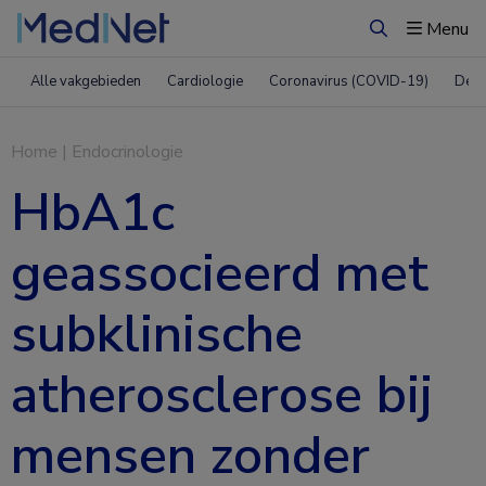
Menu
Zoeken
Alle vakgebieden
Cardiologie
Coronavirus (COVID-19)
Derm
Home
|
Endocrinologie
HbA1c
geassocieerd met
subklinische
atherosclerose bij
mensen zonder