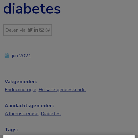
diabetes
Delen via:
jun 2021
Vakgebieden:
Endocrinologie
,
Huisartsgeneeskunde
Aandachtsgebieden:
Atherosclerose
,
Diabetes
Tags:
cardiovasculair risico
,
HbA1c