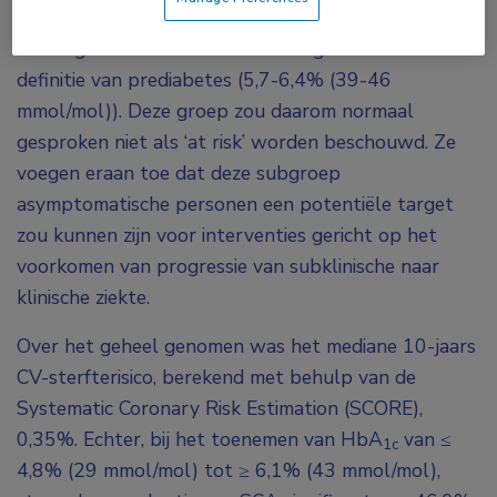
HbA
-waarde van 5,5-5,6% had (37-38 mmol/mol),
1c
wat lager is dan de door de ADA gehanteerde
definitie van prediabetes (5,7-6,4% (39-46
mmol/mol)). Deze groep zou daarom normaal
gesproken niet als ‘at risk’ worden beschouwd. Ze
voegen eraan toe dat deze subgroep
asymptomatische personen een potentiële target
zou kunnen zijn voor interventies gericht op het
voorkomen van progressie van subklinische naar
klinische ziekte.
Over het geheel genomen was het mediane 10-jaars
CV-sterfterisico, berekend met behulp van de
Systematic Coronary Risk Estimation (SCORE),
0,35%. Echter, bij het toenemen van HbA
van ≤
1c
4,8% (29 mmol/mol) tot ≥ 6,1% (43 mmol/mol),