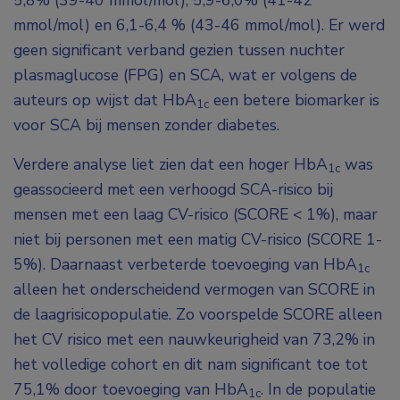
5,8% (39-40 mmol/mol); 5,9-6,0% (41-42
mmol/mol) en 6,1-6,4 % (43-46 mmol/mol). Er werd
geen significant verband gezien tussen nuchter
plasmaglucose (FPG) en SCA, wat er volgens de
auteurs op wijst dat HbA
een betere biomarker is
1c
voor SCA bij mensen zonder diabetes.
Verdere analyse liet zien dat een hoger HbA
was
1c
geassocieerd met een verhoogd SCA-risico bij
mensen met een laag CV-risico (SCORE < 1%), maar
niet bij personen met een matig CV-risico (SCORE 1-
5%). Daarnaast verbeterde toevoeging van HbA
1c
alleen het onderscheidend vermogen van SCORE in
de laagrisicopopulatie. Zo voorspelde SCORE alleen
het CV risico met een nauwkeurigheid van 73,2% in
het volledige cohort en dit nam significant toe tot
75,1% door toevoeging van HbA
. In de populatie
1c