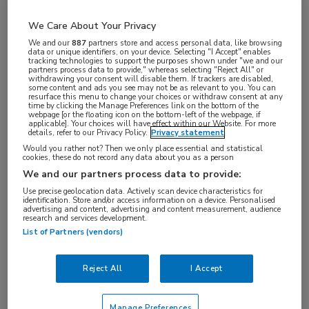
We Care About Your Privacy
Het risico op subklinische atherosclerose (SCA)
We and our
887
partners store and access personal data, like browsing
data or unique identifiers, on your device. Selecting "I Accept" enables
neemt bij mensen met een laag cardiovasculair
tracking technologies to support the purposes shown under "we and our
partners process data to provide," whereas selecting "Reject All" or
risico toe bij hogere HbA
-niveaus en is zelfs
withdrawing your consent will disable them. If trackers are disabled,
1c
some content and ads you see may not be as relevant to you. You can
verhoogd bij niveaus onder de afkapwaarde voor
resurface this menu to change your choices or withdraw consent at any
time by clicking the Manage Preferences link on the bottom of the
prediabetes, zo blijkt uit onderzoek dat is
webpage [or the floating icon on the bottom-left of the webpage, if
applicable]. Your choices will have effect within our Website. For more
gepubliceerd in
Journal of the American College of
details, refer to our Privacy Policy.
Privacy statement
Would you rather not? Then we only place essential and statistical
Cardiology
.
cookies, these do not record any data about you as a person
We and our partners process data to provide:
Valentin Fuster (Centro Nacional de Investigaciones
Use precise geolocation data. Actively scan device characteristics for
identification. Store and/or access information on a device. Personalised
Cardiovasculares Carlos III, Madrid, Spanje) en
advertising and content, advertising and content measurement, audience
research and services development.
collega’s noemen deze bevindingen klinisch relevant,
List of Partners (vendors)
aangezien 21,2% van de 3973 deelnemers aan de
Progression of Early Subclinical Atherosclerosis
Reject All
I Accept
(PESA) studie (gemiddelde leeftijd 46 jaar, 38%
vrouw, gemiddeld HbA
5,4% (36 mmol/mol)) een
1c
Manage Preferences