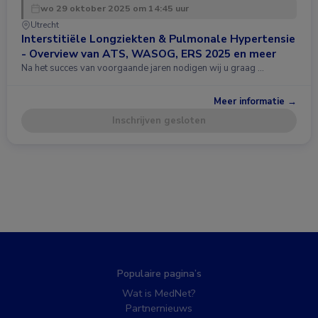
wo 29 oktober 2025 om 14:45 uur
Utrecht
Interstitiële Longziekten & Pulmonale Hypertensie
- Overview van ATS, WASOG, ERS 2025 en meer
Na het succes van voorgaande jaren nodigen wij u graag …
Meer informatie →
Inschrijven gesloten
Populaire pagina’s
Wat is MedNet?
Partnernieuws