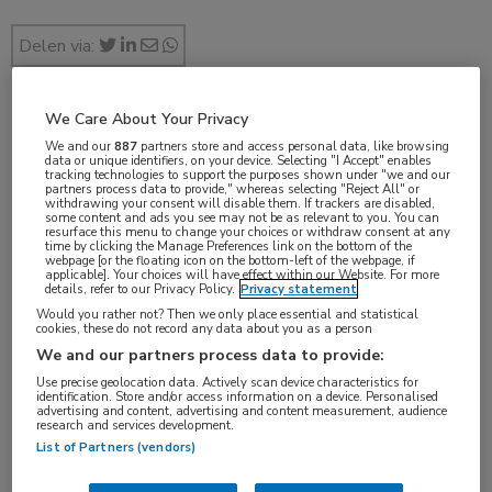
Delen via:
We Care About Your Privacy
dec 2018
We and our
887
partners store and access personal data, like browsing
data or unique identifiers, on your device. Selecting "I Accept" enables
tracking technologies to support the purposes shown under "we and our
partners process data to provide," whereas selecting "Reject All" or
withdrawing your consent will disable them. If trackers are disabled,
some content and ads you see may not be as relevant to you. You can
Vakgebieden:
resurface this menu to change your choices or withdraw consent at any
time by clicking the Manage Preferences link on the bottom of the
Longziekten
webpage [or the floating icon on the bottom-left of the webpage, if
applicable]. Your choices will have effect within our Website. For more
details, refer to our Privacy Policy.
Privacy statement
Aandachtsgebieden:
Would you rather not? Then we only place essential and statistical
cookies, these do not record any data about you as a person
Vaccinatie
We and our partners process data to provide:
Use precise geolocation data. Actively scan device characteristics for
identification. Store and/or access information on a device. Personalised
Tags:
advertising and content, advertising and content measurement, audience
research and services development.
kinkhoest
List of Partners (vendors)