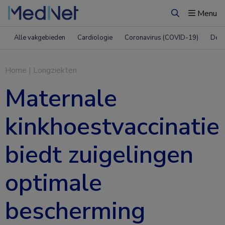
Menu
Zoeken
Alle vakgebieden
Cardiologie
Coronavirus (COVID-19)
Derm
Home
|
Longziekten
Maternale
kinkhoestvaccinatie
biedt zuigelingen
optimale
bescherming