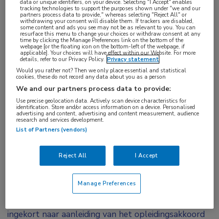
data or unique identifiers, on your device. Selecting "I Accept" enables
diensten rond te krijgen.
tracking technologies to support the purposes shown under "we and our
partners process data to provide," whereas selecting "Reject All" or
withdrawing your consent will disable them. If trackers are disabled,
Van oplossing naar probleem
some content and ads you see may not be as relevant to you. You can
resurface this menu to change your choices or withdraw consent at any
time by clicking the Manage Preferences link on the bottom of the
webpage [or the floating icon on the bottom-left of the webpage, if
Na een discussie met het Capaciteitsorgaan en
applicable]. Your choices will have effect within our Website. For more
details, refer to our Privacy Policy.
Privacy statement
Ministerie van VWS steeg het jaarlijkse aantal
Would you rather not? Then we only place essential and statistical
opleidingsplekken voor MDL-artsen naar 35 in
cookies, these do not record any data about you as a person
We and our partners process data to provide:
2010 en 2011, maar was het verwachtte tekort in
Use precise geolocation data. Actively scan device characteristics for
2014 nog steeds 120 fte. Zodoende werd het
identification. Store and/or access information on a device. Personalised
advertising and content, advertising and content measurement, audience
aantal opleidingsplekken fors opgehoogd. In 2010
research and services development.
List of Partners (vendors)
waren er 183 aios MDL, in 2019 zijn dit er al 259. In
die periode zijn ook veel lokaal opgeleide physician
Reject All
I Accept
assistants (PA) en verpleegkundig endoscopisten
(VE) de MDL-teams komen versterken om de
Manage Preferences
toenmalige tekorten op te vullen. Vervolgens werd
de MDL-opleiding vanaf 2014 met 6 maanden
ingekort naar aanleiding van het opleidingsakkoord