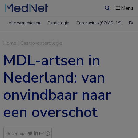
Menu
Zoeken
Alle vakgebieden
Cardiologie
Coronavirus (COVID-19)
Derm
Home
|
Gastro-enterologie
MDL-artsen in
Nederland: van
onvindbaar naar
een overschot
Delen via: