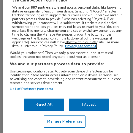
op het congres van de European Association for
We Care About Your Privacy
the Study of Diabetes in Wenen.
We and our
887
partners store and access personal data, like browsing
data or unique identifiers, on your device. Selecting "I Accept" enables
tracking technologies to support the purposes shown under "we and our
partners process data to provide," whereas selecting "Reject All" or
Het bewijs voor de werking en veiligheid metformine
withdrawing your consent will disable them. If trackers are disabled,
some content and ads you see may not be as relevant to you. You can
is onduidelijk, stelde Holman. “Als het wel geheel
resurface this menu to change your choices or withdraw consent at any
time by clicking the Manage Preferences link on the bottom of the
duidelijk was dan zouden we hier vandaag niet
webpage [or the floating icon on the bottom-left of the webpage, if
applicable]. Your choices will have effect within our Website. For more
tegenover elkaar staan”, zei hij. Maar Lebovitz liet
details, refer to our Privacy Policy.
Privacy statement
Would you rather not? Then we only place essential and statistical
zich daar niet door uit het veld slaan. Hij werd niet
cookies, these do not record any data about you as a person
moe te benadrukken dat er talloze studies zijn
We and our partners process data to provide:
gedaan die het effect en de veiligheid van het middel
Use precise geolocation data. Actively scan device characteristics for
identification. Store and/or access information on a device. Personalised
ruimschoots aantonen. Hij wees daarbij onder meer
advertising and content, advertising and content measurement, audience
research and services development.
op de grote UK Prospective Diabetes Study
List of Partners (vendors)
(UKPDS)-studie waarvan de resultaten in 1998
uitgebreid in The Lancet gepubliceerd werden. Het
Reject All
I Accept
was een gerandomiseerde multicenter trial waar
5102 patiënten met diabetes type 2 aan
Manage Preferences
deelnamen. De studie duurde 20 jaar en toonde aan