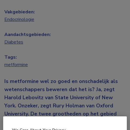
Vakgebieden:
Endocrinologie
Aandachtsgebieden:
Diabetes
Tags:
metformine
Is metformine wel zo goed en onschadelijk als
wetenschappers beweren dat het is? Ja, zegt
Harold Lebovitz van State University of New
York. Onzeker, zegt Rury Holman van Oxford
University. De twee grootheden op het gebied
van diabetes gingen vrijdag met elkaar in debat