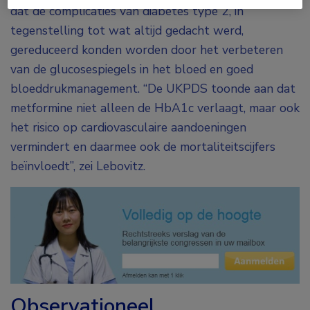
dat de complicaties van diabetes type 2, in
tegenstelling tot wat altijd gedacht werd,
gereduceerd konden worden door het verbeteren
van de glucosespiegels in het bloed en goed
bloeddrukmanagement. “De UKPDS toonde aan dat
metformine niet alleen de HbA1c verlaagt, maar ook
het risico op cardiovasculaire aandoeningen
vermindert en daarmee ook de mortaliteitscijfers
beïnvloedt”, zei Lebovitz.
Observationeel