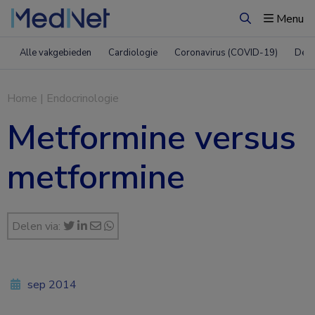
Menu
Zoeken
Alle vakgebieden
Cardiologie
Coronavirus (COVID-19)
Derm
Home
|
Endocrinologie
Metformine versus
metformine
Delen via:
sep 2014