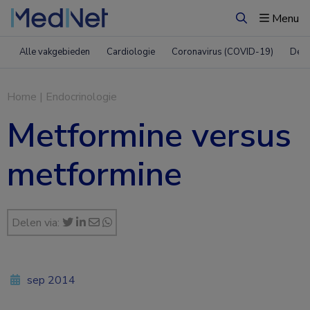
Menu
Zoeken
Alle vakgebieden
Cardiologie
Coronavirus (COVID-19)
Derm
Home
|
Endocrinologie
Metformine versus
metformine
Delen via:
sep 2014