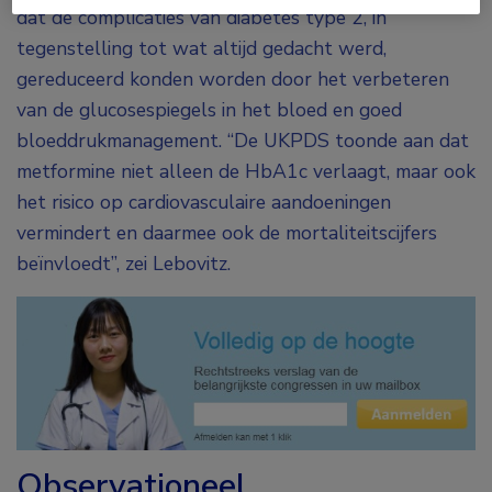
dat de complicaties van diabetes type 2, in
tegenstelling tot wat altijd gedacht werd,
gereduceerd konden worden door het verbeteren
van de glucosespiegels in het bloed en goed
bloeddrukmanagement. “De UKPDS toonde aan dat
metformine niet alleen de HbA1c verlaagt, maar ook
het risico op cardiovasculaire aandoeningen
vermindert en daarmee ook de mortaliteitscijfers
beïnvloedt”, zei Lebovitz.
Observationeel