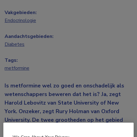
Vakgebieden:
Endocrinologie
Aandachtsgebieden:
Diabetes
Tags:
metformine
Is metformine wel zo goed en onschadelijk als
wetenschappers beweren dat het is? Ja, zegt
Harold Lebovitz van State University of New
York. Onzeker, zegt Rury Holman van Oxford
University. De twee grootheden op het gebied
van diabetes gingen vrijdag met elkaar in debat