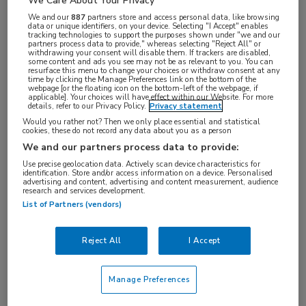
op het congres van de European Association for
We Care About Your Privacy
the Study of Diabetes in Wenen.
We and our
887
partners store and access personal data, like browsing
data or unique identifiers, on your device. Selecting "I Accept" enables
tracking technologies to support the purposes shown under "we and our
partners process data to provide," whereas selecting "Reject All" or
Het bewijs voor de werking en veiligheid metformine
withdrawing your consent will disable them. If trackers are disabled,
some content and ads you see may not be as relevant to you. You can
is onduidelijk, stelde Holman. “Als het wel geheel
resurface this menu to change your choices or withdraw consent at any
time by clicking the Manage Preferences link on the bottom of the
duidelijk was dan zouden we hier vandaag niet
webpage [or the floating icon on the bottom-left of the webpage, if
applicable]. Your choices will have effect within our Website. For more
tegenover elkaar staan”, zei hij. Maar Lebovitz liet
details, refer to our Privacy Policy.
Privacy statement
Would you rather not? Then we only place essential and statistical
zich daar niet door uit het veld slaan. Hij werd niet
cookies, these do not record any data about you as a person
moe te benadrukken dat er talloze studies zijn
We and our partners process data to provide:
gedaan die het effect en de veiligheid van het middel
Use precise geolocation data. Actively scan device characteristics for
identification. Store and/or access information on a device. Personalised
ruimschoots aantonen. Hij wees daarbij onder meer
advertising and content, advertising and content measurement, audience
research and services development.
op de grote UK Prospective Diabetes Study
List of Partners (vendors)
(UKPDS)-studie waarvan de resultaten in 1998
uitgebreid in The Lancet gepubliceerd werden. Het
Reject All
I Accept
was een gerandomiseerde multicenter trial waar
5102 patiënten met diabetes type 2 aan
Manage Preferences
deelnamen. De studie duurde 20 jaar en toonde aan