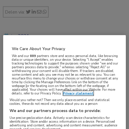
Delen via:
jun 2021
We Care About Your Privacy
We and our
889
partners store and access personal data, like browsing
Vakgebieden:
data or unique identifiers, on your device. Selecting "I Accept" enables
tracking technologies to support the purposes shown under "we and our
Nefrologie
,
Reumatologie
partners process data to provide," whereas selecting "Reject All" or
withdrawing your consent will disable them. If trackers are disabled,
some content and ads you see may not be as relevant to you. You can
resurface this menu to change your choices or withdraw consent at any
time by clicking the Manage Preferences link on the bottom of the
webpage [or the floating icon on the bottom-left of the webpage, if
applicable]. Your choices will have effect within our Website. For more
details, refer to our Privacy Policy.
Privacy statement
Tags:
Would you rather not? Then we only place essential and statistical
cookies, these do not record any data about you as a person
ANCA
,
avacopan
,
eculizumab
,
glomerulonefritis
,
We and our partners process data to provide:
prednisolon
,
vasculitis
Use precise geolocation data. Actively scan device characteristics for
identification. Store and/or access information on a device. Personalised
advertising and content, advertising and content measurement, audience
research and services development.