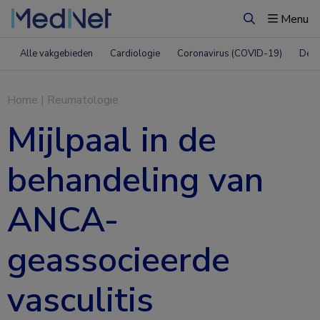
Menu
Zoeken
Alle vakgebieden
Cardiologie
Coronavirus (COVID-19)
Derm
Home
|
Reumatologie
Mijlpaal in de
behandeling van
ANCA-
geassocieerde
vasculitis