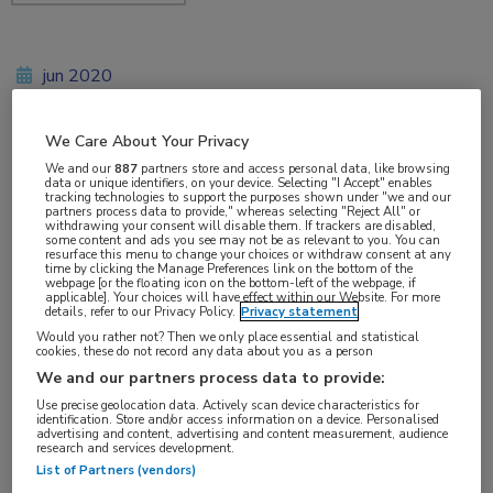
jun 2020
We Care About Your Privacy
Vakgebieden:
We and our
887
partners store and access personal data, like browsing
data or unique identifiers, on your device. Selecting "I Accept" enables
Neurologie
tracking technologies to support the purposes shown under "we and our
partners process data to provide," whereas selecting "Reject All" or
withdrawing your consent will disable them. If trackers are disabled,
some content and ads you see may not be as relevant to you. You can
Aandachtsgebieden:
resurface this menu to change your choices or withdraw consent at any
time by clicking the Manage Preferences link on the bottom of the
Dementie
webpage [or the floating icon on the bottom-left of the webpage, if
applicable]. Your choices will have effect within our Website. For more
details, refer to our Privacy Policy.
Privacy statement
Would you rather not? Then we only place essential and statistical
Tags:
cookies, these do not record any data about you as a person
alzheimer
,
mantelzorg
We and our partners process data to provide:
Use precise geolocation data. Actively scan device characteristics for
identification. Store and/or access information on a device. Personalised
Alzheimer Nederland maakt zich zorgen om
advertising and content, advertising and content measurement, audience
research and services development.
mantelzorgers met een naaste met dementie die
List of Partners (vendors)