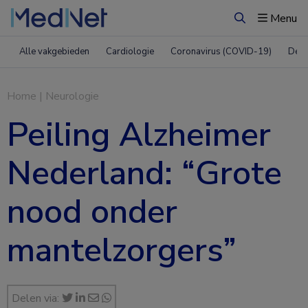
Menu
Zoeken
Alle vakgebieden
Cardiologie
Coronavirus (COVID-19)
Derm
Home
|
Neurologie
Peiling Alzheimer
Nederland: “Grote
nood onder
mantelzorgers”
Delen via: