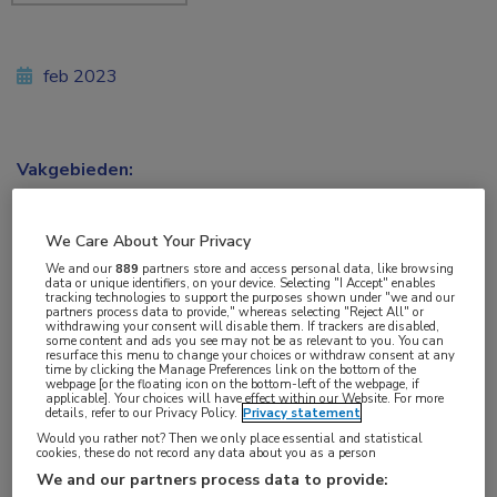
feb 2023
Vakgebieden:
Gastro-enterologie
We Care About Your Privacy
Aandachtsgebieden:
We and our
889
partners store and access personal data, like browsing
IBD
data or unique identifiers, on your device. Selecting "I Accept" enables
tracking technologies to support the purposes shown under "we and our
partners process data to provide," whereas selecting "Reject All" or
withdrawing your consent will disable them. If trackers are disabled,
Tags:
some content and ads you see may not be as relevant to you. You can
resurface this menu to change your choices or withdraw consent at any
biomarker
,
colitis ulcerosa
,
ziekte van Crohn
time by clicking the Manage Preferences link on the bottom of the
webpage [or the floating icon on the bottom-left of the webpage, if
applicable]. Your choices will have effect within our Website. For more
details, refer to our Privacy Policy.
Privacy statement
Onder supervisie van 4 promotoren voerde Arno
Would you rather not? Then we only place essential and statistical
cookies, these do not record any data about you as a person
Bourgonje zijn promotieonderzoek in het UMCG
We and our partners process data to provide: