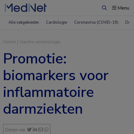
Menu
Zoeken
Alle vakgebieden
Cardiologie
Coronavirus (COVID-19)
Derm
Home
|
Gastro-enterologie
Promotie:
biomarkers voor
inflammatoire
darmziekten
Delen via: