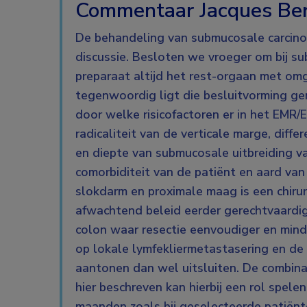
Commentaar Jacques Be
De behandeling van submucosale carcinom
discussie. Besloten we vroeger om bij s
preparaat altijd het rest-orgaan met om
tegenwoordig ligt die besluitvorming ge
door welke risicofactoren er in het EMR
radicaliteit van de verticale marge, diff
en diepte van submucosale uitbreiding va
comorbiditeit van de patiënt en aard van
slokdarm en proximale maag is een chirur
afwachtend beleid eerder gerechtvaardig
colon waar resectie eenvoudiger en minde
op lokale lymfekliermetastasering en d
aantonen dan wel uitsluiten. De combina
hier beschreven kan hierbij een rol spel
maanden zoals bij geselecteerde patiënt