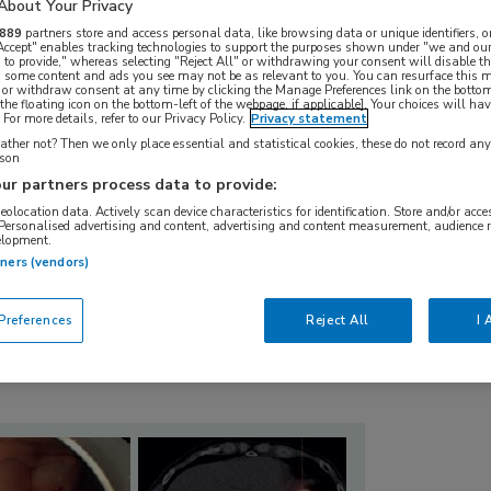
second opinion om verdere behandelopties te
About Your Privacy
an het resectiepreparaat na de ESD toonde een
889
partners store and access personal data, like browsing data or unique identifiers, o
 Accept" enables tracking technologies to support the purposes shown under "we and our
met lymfangio-invasieve groei en < 1 mm marge
 to provide," whereas selecting "Reject All" or withdrawing your consent will disable th
, some content and ads you see may not be as relevant to you. You can resurface this
 or withdraw consent at any time by clicking the Manage Preferences link on the bottom
rd als een T1b (sm2)-tumor, met 25-30% kans op
the floating icon on the bottom-left of the webpage, if applicable]. Your choices will hav
For more details, refer to our Privacy Policy.
Privacy statement
carcinoom-richtlijn volgend, in lijn met de
ther not? Then we only place essential and statistical cookies, these do not record an
 ziekenhuis een totale gastrectomie met D2
rson
ur partners process data to provide:
ehandeling. De patiënt had echter een sterke
geolocation data. Actively scan device characteristics for identification. Store and/or acc
oor een second opinion naar ons centrum met
 Personalised advertising and content, advertising and content measurement, audience 
elopment.
ing mogelijk was.
tners (vendors)
 aanwijzingen voor een lokale resttumor of
references
Reject All
I 
ESD-litteken met clips (
figuur 1A en 1B
) bevond
 de cardia. Bij EUS waren er geen verdachte