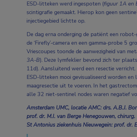
ESD-litteken werd ingespoten (
figuur 1A en 
scintigrafie gemaakt. Hierop kon geen sentine
injectiegebied lichtte op.
De dag erna onderging de patiënt een robot-
de ‘Firefly’-camera en een gamma-probe 5 gro
Vriescoupes toonde de aanwezigheid van metas
3A-B
). Deze lymfeklier bevond zich ter plaatse
11d). Aansluitend werd een resectie verricht
ESD-litteken mooi gevisualiseerd worden en l
maagresectie uit te voeren. In het gastrect
alle 32 niet-sentinel nodes waren negatief voo
Amsterdam UMC, locatie AMC: drs. A.B.J. Borgs
prof. dr. M.I. van Berge Henegouwen, chirurg.
St Antonius ziekenhuis Nieuwegein: prof. dr.