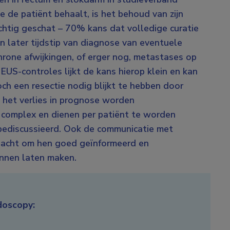
ie de patiënt behaalt, is het behoud van zijn
ichtig geschat – 70% kans dat volledige curatie
een later tijdstip van diagnose van eventuele
hrone afwijkingen, of erger nog, metastases op
EUS-controles lijkt de kans hierop klein en kan
ch een resectie nodig blijkt te hebben door
 het verlies in prognose worden
n complex en dienen per patiënt te worden
bediscussieerd. Ook de communicatie met
andacht om hen goed geïnformeerd en
nnen laten maken.
doscopy: