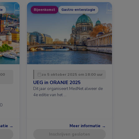
ie
Bijeenkomst
Gastro-enterologie
:00
zo 5 oktober 2025 om 18:00 uur
UEG in ORANJE 2025
Dit jaar organiseert MedNet alweer de
4e editie van het …
CO
matie →
Meer informatie →
Inschrijven gesloten