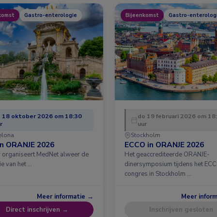
komst
Gastro-enterologie
Bijeenkomst
Gastro-enterolog
 18 oktober 2026 om 18:30
do 19 februari 2026 om 18
r
uur
elona
Stockholm
in ORANJE 2026
ECCO in ORANJE 2026
ar organiseert MedNet alweer de
Het geaccrediteerde ORANJE-
ie van het …
dinersymposium tijdens het EC
congres in Stockholm …
Meer informatie →
Meer infor
Direct inschrijven →
Inschrijven gesloten