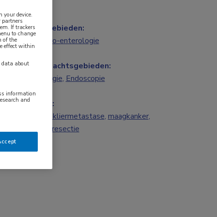
n your device.
 partners
Vakgebieden:
em. If trackers
 menu to change
Gastro-enterologie
 of the
e effect within
y data about
Aandachtsgebieden:
Chirurgie
,
Endoscopie
ess information
research and
Tags:
lymfekliermetastase
,
maagkanker
,
maagresectie
Accept