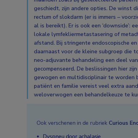
geschiedt, zijn andere opties. De winst d
rectum of slokdarm (er is immers – voorz
al is bereikt). Er is ook een ‘downside’: 
lokale lymfekliermetastasering of metac
afstand. Bij stringente endoscopische en 
daarnaast voor de kleine subgroep die to
neo-adjuvante behandeling een deel van
gecompenseerd. De beslissingen hier zij
gewogen en multidisciplinair te worden 
patiënt en familie vereist veel extra a
weloverwogen een behandelkeuze te ku
Ook verschenen in de rubriek
Curious En
Dyspneu door achalasie