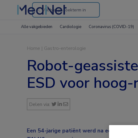
Search
through
Alle vakgebieden
Cardiologie
Coronavirus (COVID-19)
the
website
Home
|
Gastro-enterologie
Robot-geassiste
ESD voor hoog-ri
Delen via:
Een 54-jarige patiënt werd na een endosco