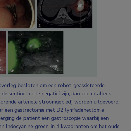
e overleg besloten om een robot-geassisteerde
de sentinel node negatief zijn, dan zou er alleen
behorende arteriële stroomgebied) worden uitgevoerd.
u er een gastrectomie met D2 lymfadenectomie
erging de patiënt een gastroscopie waarbij een
 en Indocyanine-groen, in 4 kwadranten om het oude