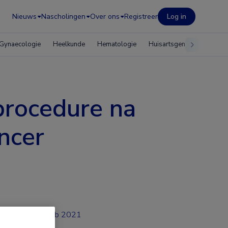
Nieuws
Nascholingen
Over ons
Registreer
Log in
Gynaecologie
Heelkunde
Hematologie
Huisartsgeneeskunde
procedure na
ncer
feb 2021