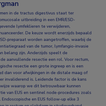
rgman
en in de tractus digestivus staat ter
ubmucosale uitbreiding in een EMR/ESD-
gevende lymfeklieren te verwijderen,
nuanceerder. De keuze wordt enerzijds bepaald
/ESD-preparaat worden aangetroffen, waarbij de
erentiatiegraad van de tumor, lymfangio-invasie
n belang zijn. Anderzijds speelt de
 de aanvullende resectie een rol. Voor rectum,
gische resectie een grote ingreep en is een
d dan voor afwijkingen in de distale maag of
r invaliderend is. Leidende factor is de kans
e wijze waarop we dit betrouwbaar kunnen
tie van EUS en sentinel node-procedures zoals
en. Endoscopische en EUS follow-up elke 3
en in rectum en slokdarm in studieverband