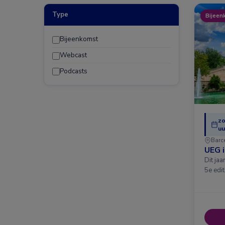
Type
Bijeen
Bijeenkomst
Webcast
Podcasts
zo
uu
Barc
UEG 
Dit ja
5e edit