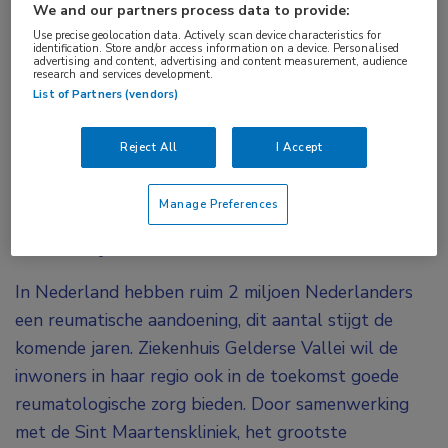
We and our partners process data to provide:
Tags:
Use precise geolocation data. Actively scan device characteristics for
identification. Store and/or access information on a device. Personalised
samenwerking
advertising and content, advertising and content measurement, audience
research and services development.
List of Partners (vendors)
De Nijmeegse Sint Maartenskliniek biedt sinds
kort reumatologische zorg aan in Ziekenhuis
Reject All
I Accept
Gelderse Vallei. De intensieve samenwerking
tussen beide ziekenhuizen is opgezet om
Manage Preferences
reumapatiënten in de regio de beste zorg te
kunnen blijven bieden.
In Nederland hebben ruim 2 miljoen Nederlanders
een reumatische aandoening, dit aantal stijgt de
komende jaren. Ziekenhuis Gelderse Vallei wil de
inwoners in haar regio ook in de toekomst goede
reumatologische zorg bieden. Door samenwerking
met de Sint Maartenskliniek, het grootste