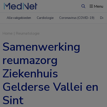
Menu
Zoeken
Alle vakgebieden
Cardiologie
Coronavirus (COVID-19)
Derm
Home
|
Reumatologie
Samenwerking
reumazorg
Ziekenhuis
Gelderse Vallei en
Sint