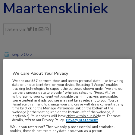
Maartenskliniek
Delen via:
sep 2022
We Care About Your Privacy
Vakgebieden:
We and our
887
partners store and access personal data, like browsing
data or unique identifiers, on your device. Selecting "I Accept" enables
Reumatologie
tracking technologies to support the purposes shown under "we and our
partners process data to provide," whereas selecting "Reject All" or
withdrawing your consent will disable them. If trackers are disabled,
some content and ads you see may not be as relevant to you. You can
Aandachtsgebieden:
resurface this menu to change your choices or withdraw consent at any
time by clicking the Manage Preferences link on the bottom of the
Arthritis psoriatica
,
Artrose
,
Jicht
,
Juveniele idiopathische
webpage [or the floating icon on the bottom-left of the webpage, if
applicable]. Your choices will have effect within our Website. For more
artritis
,
Reumatoïde artritis
,
Sclerodermie
,
Sjögren
,
details, refer to our Privacy Policy.
Privacy statement
Spondyloartritis
Would you rather not? Then we only place essential and statistical
cookies, these do not record any data about you as a person