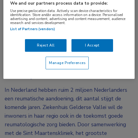
We and our partners process data to provide:
Tags:
Use precise geolocation data. Actively scan device characteristics for
identification. Store and/or access information on a device. Personalised
samenwerking
advertising and content, advertising and content measurement, audience
research and services development.
List of Partners (vendors)
De Nijmeegse Sint Maartenskliniek biedt sinds
kort reumatologische zorg aan in Ziekenhuis
Reject All
I Accept
Gelderse Vallei. De intensieve samenwerking
tussen beide ziekenhuizen is opgezet om
Manage Preferences
reumapatiënten in de regio de beste zorg te
kunnen blijven bieden.
In Nederland hebben ruim 2 miljoen Nederlanders
een reumatische aandoening, dit aantal stijgt de
komende jaren. Ziekenhuis Gelderse Vallei wil de
inwoners in haar regio ook in de toekomst goede
reumatologische zorg bieden. Door samenwerking
met de Sint Maartenskliniek, het grootste