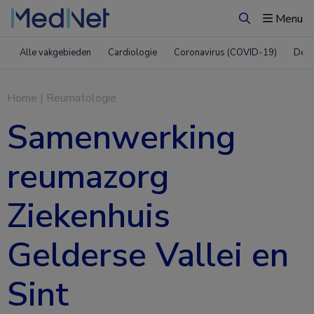
Menu
Zoeken
Alle vakgebieden
Cardiologie
Coronavirus (COVID-19)
Derm
Home
|
Reumatologie
Samenwerking
reumazorg
Ziekenhuis
Gelderse Vallei en
Sint