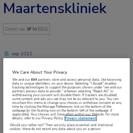
Maartenskliniek
Delen via:
sep 2022
We Care About Your Privacy
Vakgebieden:
We and our
889
partners store and access personal data, like browsing
data or unique identifiers, on your device. Selecting "I Accept" enables
Reumatologie
tracking technologies to support the purposes shown under "we and our
partners process data to provide," whereas selecting "Reject All" or
withdrawing your consent will disable them. If trackers are disabled,
some content and ads you see may not be as relevant to you. You can
Aandachtsgebieden:
resurface this menu to change your choices or withdraw consent at any
time by clicking the Manage Preferences link on the bottom of the
Arthritis psoriatica
,
Artrose
,
Jicht
,
Juveniele idiopathische
webpage [or the floating icon on the bottom-left of the webpage, if
applicable]. Your choices will have effect within our Website. For more
artritis
,
Reumatoïde artritis
,
Sclerodermie
,
Sjögren
,
details, refer to our Privacy Policy.
Privacy statement
Spondyloartritis
Would you rather not? Then we only place essential and statistical
cookies, these do not record any data about you as a person