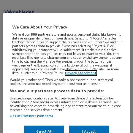
Vakgebieden:
Reumatologie
We Care About Your Privacy
Aandachtsgebieden:
We and our
889
partners store and access personal data, like browsing
data or unique identifiers, on your device. Selecting "I Accept" enables
Arthritis psoriatica
tracking technologies to support the purposes shown under "we and our
partners process data to provide," whereas selecting "Reject All" or
withdrawing your consent will disable them. If trackers are disabled,
some content and ads you see may not be as relevant to you. You can
Tags:
resurface this menu to change your choices or withdraw consent at any
time by clicking the Manage Preferences link on the bottom of the
secukinumab
webpage [or the floating icon on the bottom-left of the webpage, if
applicable]. Your choices will have effect within our Website. For more
details, refer to our Privacy Policy.
Privacy statement
Would you rather not? Then we only place essential and statistical
cookies, these do not record any data about you as a person
We and our partners process data to provide:
Use precise geolocation data. Actively scan device characteristics for
Log hier in om volledige
identification. Store and/or access information on a device. Personalised
advertising and content, advertising and content measurement, audience
toegang te krijgen.
research and services development.
List of Partners (vendors)
of
Account maken
Login
Reject All
I Accept