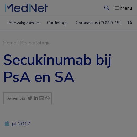
Menu
Zoeken
Alle vakgebieden
Cardiologie
Coronavirus (COVID-19)
Derm
Home
|
Reumatologie
Secukinumab bij
PsA en SA
Delen via:
jul 2017