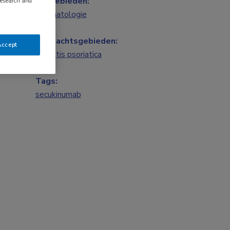
Vakgebieden:
research and
Reumatologie
Aandachtsgebieden:
Accept
Arthritis psoriatica
Tags:
secukinumab