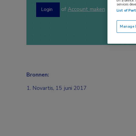
on a device.
services dev
of
Account maken
Login
List of Par
Manage P
Bronnen:
Novartis, 15 juni 2017