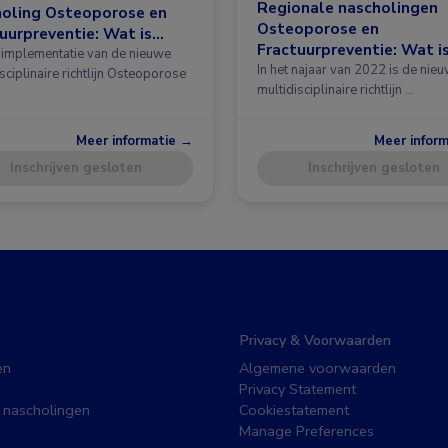
Regionale nascholingen
holing Osteoporose en
Osteoporose en
uurpreventie: Wat is
Fractuurpreventie: Wat i
 in de richtlijn?
implementatie van de nieuwe
nieuw in de richtlijn?
In het najaar van 2022 is de nie
sciplinaire richtlijn Osteoporose
multidisciplinaire richtlijn …
Meer informatie →
Meer infor
Inschrijven gesloten
Inschrijven gesloten
Privacy & Voorwaarden
en
Algemene voorwaarden
Privacy Statement
 nascholingen
Cookiestatement
Manage Preferences