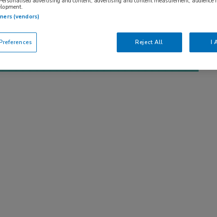
 Personalised advertising and content, advertising and content measurement, audience 
elopment.
tners (vendors)
references
Reject All
I 