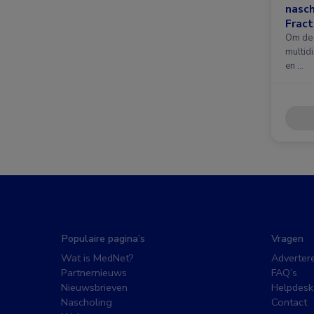
nasc
Fract
nieuw
Om de 
multidi
en …
Populaire pagina’s
Vragen
Wat is MedNet?
Adverter
Partnernieuws
FAQ’s
Nieuwsbrieven
Helpdesk
Nascholing
Contact