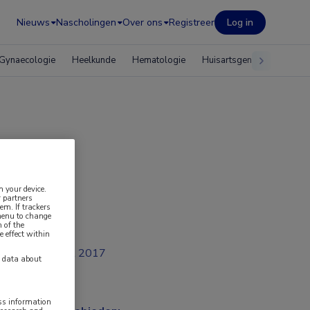
Nieuws
Nascholingen
Over ons
Registreer
Log in
Gynaecologie
Heelkunde
Hematologie
Huisartsgeneeskunde
n your device.
 partners
em. If trackers
 menu to change
 of the
e effect within
jul 2017
y data about
ess information