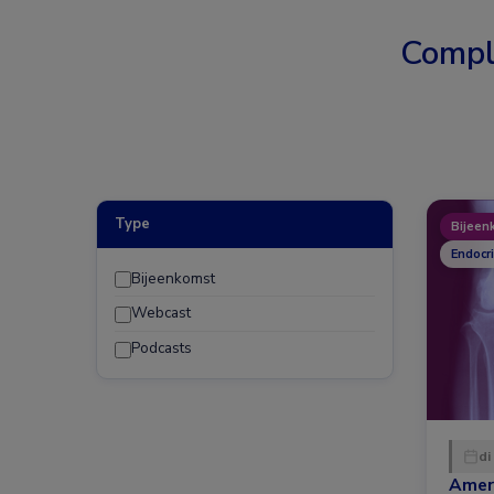
Compl
Type
Bijeen
Endocr
Bijeenkomst
Webcast
Podcasts
di
Amer