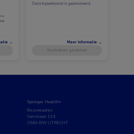
Deze bijeenkomst is geannuleerd.
s
uwe
matie →
Meer informatie →
Inschrijven gesloten
Springer Health+
Bezoekadres:
Varrolaan 114
3584 BW UTRECHT