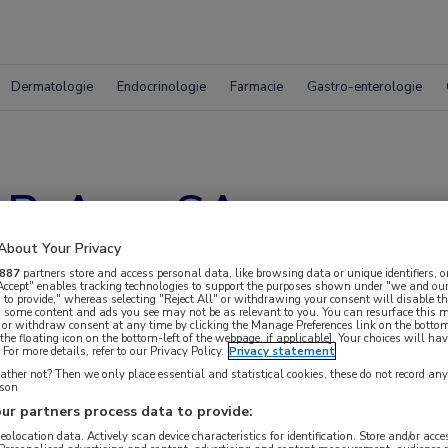
Dermatologie
Endocrinologie
Farmacie
Gastro-enterologie
 PsA en SA
About Your Privacy
887
partners store and access personal data, like browsing data or unique identifiers, o
 Accept" enables tracking technologies to support the purposes shown under "we and our
 to provide," whereas selecting "Reject All" or withdrawing your consent will disable th
, some content and ads you see may not be as relevant to you. You can resurface this
 or withdraw consent at any time by clicking the Manage Preferences link on the bottom
the floating icon on the bottom-left of the webpage, if applicable]. Your choices will hav
For more details, refer to our Privacy Policy.
Privacy statement
ther not? Then we only place essential and statistical cookies, these do not record an
rson
ur partners process data to provide:
 krijgen.
geolocation data. Actively scan device characteristics for identification. Store and/or acc