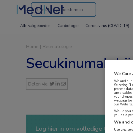
Search
through
Alle vakgebieden
Cardiologie
Coronavirus (COVID-19)
the
website
Home
|
Reumatologie
Secukinumab bij
We Care 
We and our
Delen via:
Selecting "I
process data
are disabled
your choices
webpage [or 
our Website. 
Would you ra
you as a pe
We and o
Log hier in om volledige toegang te
Use precise 