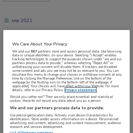
sep 2021
We Care About Your Privacy
Vakgebieden:
We and our
887
partners store and access personal data, like browsing
Longziekten
,
Oncologie
data or unique identifiers, on your device. Selecting "I Accept" enables
tracking technologies to support the purposes shown under "we and our
partners process data to provide," whereas selecting "Reject All" or
withdrawing your consent will disable them. If trackers are disabled,
Aandachtsgebieden:
some content and ads you see may not be as relevant to you. You can
resurface this menu to change your choices or withdraw consent at any
Longoncologie
time by clicking the Manage Preferences link on the bottom of the
webpage [or the floating icon on the bottom-left of the webpage, if
applicable]. Your choices will have effect within our Website. For more
details, refer to our Privacy Policy.
Privacy statement
Tags:
Would you rather not? Then we only place essential and statistical
entrectinib
,
larotrectinib
,
NSCLC
,
NTRK
,
TRK
cookies, these do not record any data about you as a person
We and our partners process data to provide:
Use precise geolocation data. Actively scan device characteristics for
Zowel larotrectinib als entrectinib is
identification. Store and/or access information on a device. Personalised
advertising and content, advertising and content measurement, audience
voorwaardelijk toegelaten tot het basispakket
research and services development.
List of Partners (vendors)