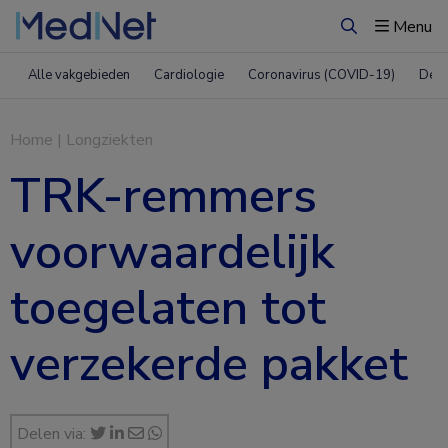
Menu
Zoeken
Alle vakgebieden
Cardiologie
Coronavirus (COVID-19)
Derm
Home
|
Longziekten
TRK-remmers
voorwaardelijk
toegelaten tot
verzekerde pakket
Delen via: