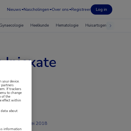
Nieuws
Nascholingen
Over ons
Registreer
Log in
Gynaecologie
Heelkunde
Hematologie
Huisartsgeneeskunde
 Injexate
n your device.
 partners
em. If trackers
 menu to change
 of the
e effect within
y data about
mei 2018
ess information