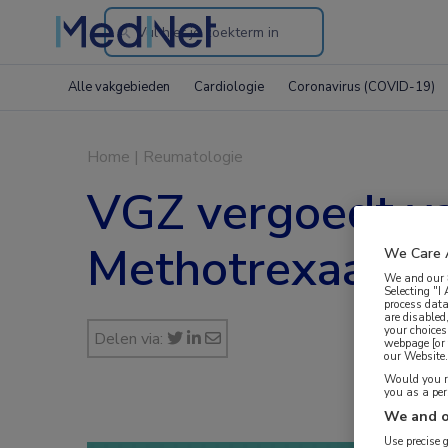
Search
through
Alle vakgebieden
Cardiologie
Coronavirus (COVID-19)
the
website
Home
|
Reumatologie
VGZ vergoedt va
Methotrexaatspu
We Care 
We and our
Selecting "I
process data
are disabled
your choices
Delen via:
webpage [or 
our Website. 
Would you ra
you as a pe
We and o
Use precise 