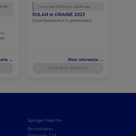
8:00
vr 2 juni 2023 om 18:00 uur
EULAR in ORANJE 2023
Deze bijeenkomst is geannuleerd.
s
uwe
matie →
Meer informatie →
Inschrijven gesloten
Springer Health+
Bezoekadres:
Varrolaan 114