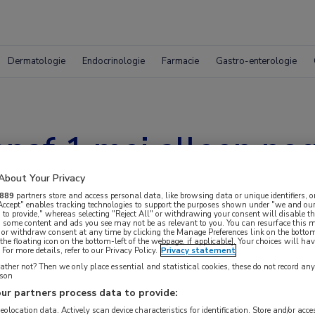
Dermatologie
Endocrinologie
Farmacie
Gastro-enterologie
naf 1 mei alleen nog
it
About Your Privacy
889
partners store and access personal data, like browsing data or unique identifiers, o
 Accept" enables tracking technologies to support the purposes shown under "we and our
 to provide," whereas selecting "Reject All" or withdrawing your consent will disable th
, some content and ads you see may not be as relevant to you. You can resurface this
 or withdraw consent at any time by clicking the Manage Preferences link on the bottom
the floating icon on the bottom-left of the webpage, if applicable]. Your choices will hav
For more details, refer to our Privacy Policy.
Privacy statement
ther not? Then we only place essential and statistical cookies, these do not record an
rson
ur partners process data to provide:
geolocation data. Actively scan device characteristics for identification. Store and/or acc