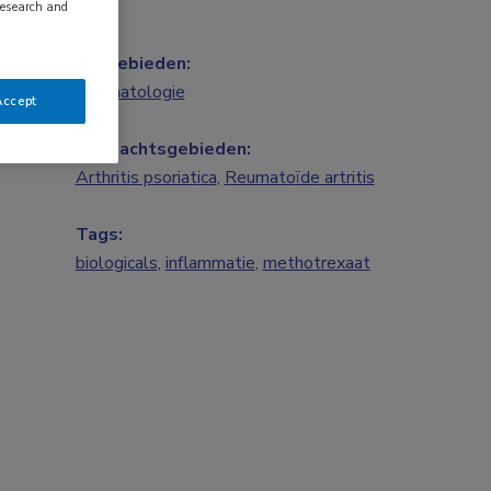
research and
Vakgebieden:
Reumatologie
Accept
Aandachtsgebieden:
Arthritis psoriatica
,
Reumatoïde artritis
Tags:
biologicals
,
inflammatie
,
methotrexaat