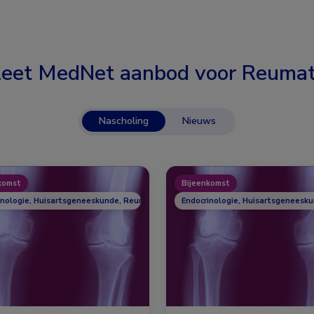
eet MedNet aanbod voor
Reumat
Nascholing
Nieuws
komst
Bijeenkomst
inologie, Huisartsgeneeskunde, Reumatologie
Endocrinologie, Huisartsgeneesk