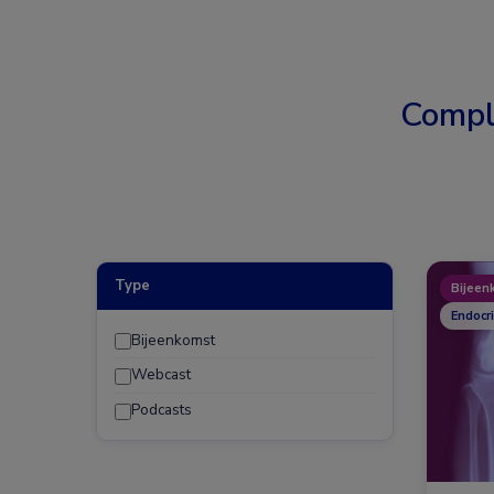
Compl
Type
Bijeen
Endocr
Bijeenkomst
Webcast
Podcasts