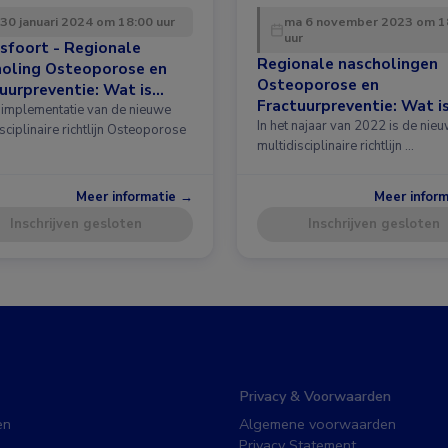
 30 januari 2024 om 18:00 uur
ma 6 november 2023 om 1
uur
sfoort - Regionale
Regionale nascholingen
holing Osteoporose en
Osteoporose en
uurpreventie: Wat is
Fractuurpreventie: Wat i
 in de richtlijn?
implementatie van de nieuwe
nieuw in de richtlijn?
In het najaar van 2022 is de nie
sciplinaire richtlijn Osteoporose
multidisciplinaire richtlijn …
Meer informatie →
Meer infor
Inschrijven gesloten
Inschrijven gesloten
Privacy & Voorwaarden
en
Algemene voorwaarden
Privacy Statement