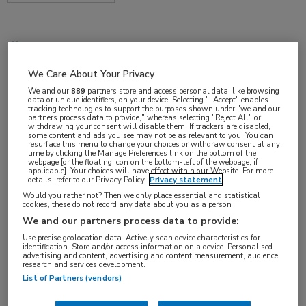
mei 2018
We Care About Your Privacy
We and our
889
partners store and access personal data, like browsing
data or unique identifiers, on your device. Selecting "I Accept" enables
Vakgebieden:
tracking technologies to support the purposes shown under "we and our
partners process data to provide," whereas selecting "Reject All" or
Reumatologie
withdrawing your consent will disable them. If trackers are disabled,
some content and ads you see may not be as relevant to you. You can
resurface this menu to change your choices or withdraw consent at any
time by clicking the Manage Preferences link on the bottom of the
Aandachtsgebieden:
webpage [or the floating icon on the bottom-left of the webpage, if
applicable]. Your choices will have effect within our Website. For more
Arthritis psoriatica
,
Reumatoïde artritis
details, refer to our Privacy Policy.
Privacy statement
Would you rather not? Then we only place essential and statistical
cookies, these do not record any data about you as a person
Tags:
We and our partners process data to provide:
biologicals
,
inflammatie
,
methotrexaat
Use precise geolocation data. Actively scan device characteristics for
identification. Store and/or access information on a device. Personalised
advertising and content, advertising and content measurement, audience
research and services development.
List of Partners (vendors)