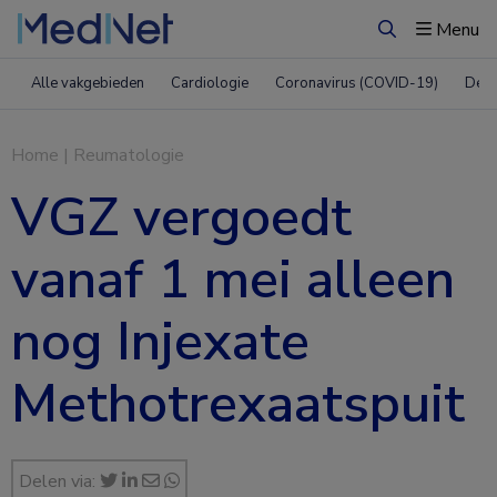
Menu
Zoeken
Alle vakgebieden
Cardiologie
Coronavirus (COVID-19)
Derm
Home
|
Reumatologie
VGZ vergoedt
vanaf 1 mei alleen
nog Injexate
Methotrexaatspuit
Delen via: