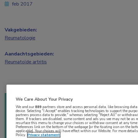
feb 2017
Vakgebieden:
Reumatologie
Aandachtsgebieden:
Reumatoïde artritis
We Care About Your Privacy
Log hier in om volledige
We and our
889
partners store and access personal data, like browsing data o
device. Selecting "I Accept" enables tracking technologies to support the pu
partners process data to provide," whereas selecting "Reject All" or withdraw
toegang te krijgen.
them. If trackers are disabled, some content and ads you see may not be as r
resurface this menu to change your choices or withdraw consent at any time
Preferences link on the bottom of the webpage [or the floating icon on the bott
of
Account maken
Login
applicable]. Your choices will have effect within our Website. For more details,
Policy.
Privacy statement