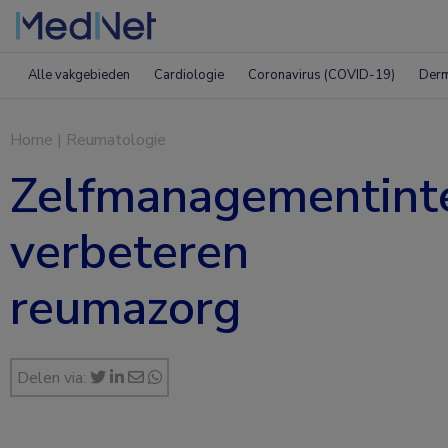
Alle vakgebieden
Cardiologie
Coronavirus (COVID-19)
Derm
Home
|
Reumatologie
Zelfmanagementinte
verbeteren
reumazorg
Delen via: