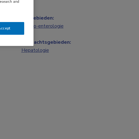
research and
Vakgebieden:
Gastro-enterologie
Accept
Aandachtsgebieden:
Hepatologie