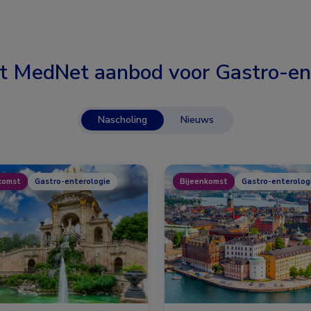
t MedNet aanbod voor
Gastro-en
Nascholing
Nieuws
komst
Gastro-enterologie
Bijeenkomst
Gastro-enterolog