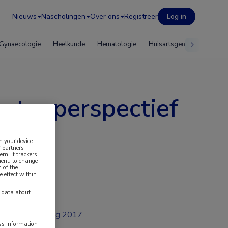
Nieuws
Nascholingen
Over ons
Registreer
Log in
Gynaecologie
Heelkunde
Hematologie
Huisartsgeneeskunde
ëntenperspectief
n your device.
 partners
em. If trackers
 menu to change
 of the
e effect within
y data about
aug 2017
ess information