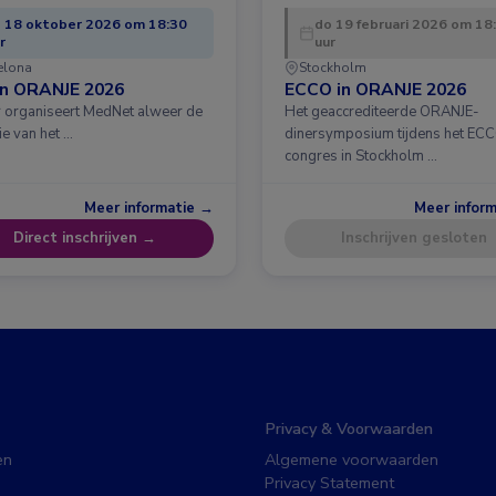
 18 oktober 2026 om 18:30
do 19 februari 2026 om 18
r
uur
elona
Stockholm
in ORANJE 2026
ECCO in ORANJE 2026
ar organiseert MedNet alweer de
Het geaccrediteerde ORANJE-
ie van het …
dinersymposium tijdens het EC
congres in Stockholm …
Meer informatie →
Meer infor
Direct inschrijven →
Inschrijven gesloten
Privacy & Voorwaarden
en
Algemene voorwaarden
Privacy Statement