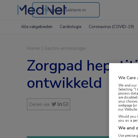
Search
through
Alle vakgebieden
Cardiologie
Coronavirus (COVID-19)
the
website
Home
|
Gastro-enterologie
Zorgpad hepatiti
ontwikkeld
We Care 
We and our
Selecting "I
process data
are disabled
your choices
Delen via:
webpage [or 
our Website. 
Would you ra
you as a pe
We and o
Use precise 