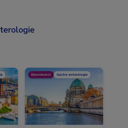
terologie
ie
Bijeenkomst
Gastro-enterologie