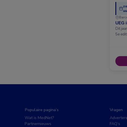
zo
uu
Barc
UEG 
Dit ja
5e edit
Populaire pagina’s
Vragen
Wat is MedNet?
Adverter
Partnernieuws
FAQ’s