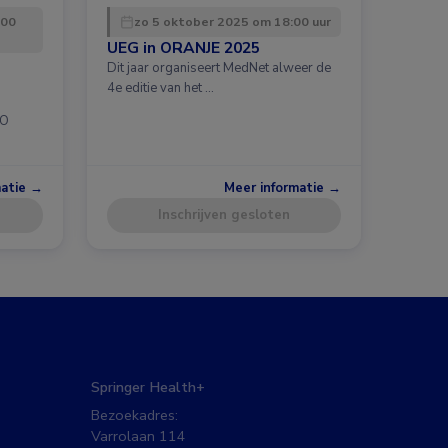
:00
zo 5 oktober 2025 om 18:00 uur
UEG in ORANJE 2025
Dit jaar organiseert MedNet alweer de
4e editie van het …
CO
matie →
Meer informatie →
Inschrijven gesloten
Springer Health+
Bezoekadres:
Varrolaan 114