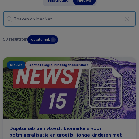
Nascholing
Nieuws
59 resultaten
dupilumab
✕
Nieuws
Dermatologie, Kindergeneeskunde
Dupilumab beïnvloedt biomarkers voor
botmineralisatie en groei bij jonge kinderen met