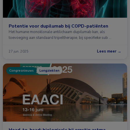
Potentie voor dupilumab bij COPD-patiënten
Het humane monoklonale antilichaam dupilumab kan, als
toevoeging aan standaard tripeltherapie, bij specifieke sub …
Lees meer →
27 jun. 2025
Congresnieuws
Longziekten
Head-to-head: biologicals bij ernstig astma