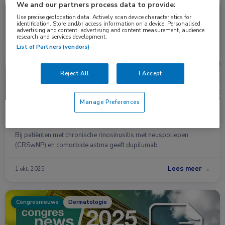
We and our partners process data to provide:
Congresnieuws
Longziekten
Use precise geolocation data. Actively scan device characteristics for
identification. Store and/or access information on a device. Personalised
advertising and content, advertising and content measurement, audience
research and services development.
List of Partners (vendors)
Reject All
I Accept
Manage Preferences
Dupilumab superieur aan omalizumab bij CRSwNP
met comorbide astma
Bij patiënten met chronische rinosinusitis met neuspoliepen
(CRSwNP) en comorbide astma geeft dupilumab …
Lees meer →
1 okt. 2025
Congresnieuws
Dermatologie