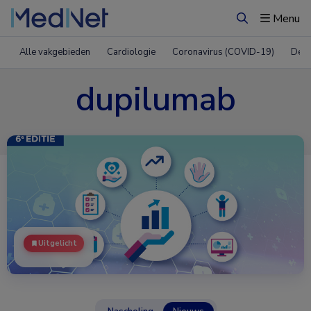
Menu
Zoeken
Alle vakgebieden
Cardiologie
Coronavirus (COVID-19)
Derm
dupilumab
Uitgelicht