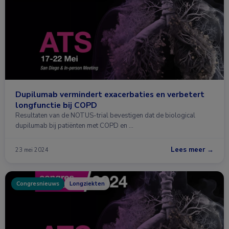
Dupilumab vermindert exacerbaties en verbetert
longfunctie bij COPD
Resultaten van de NOTUS-trial bevestigen dat de biological
dupilumab bij patiënten met COPD en …
Lees meer →
23 mei 2024
Congresnieuws
Longziekten