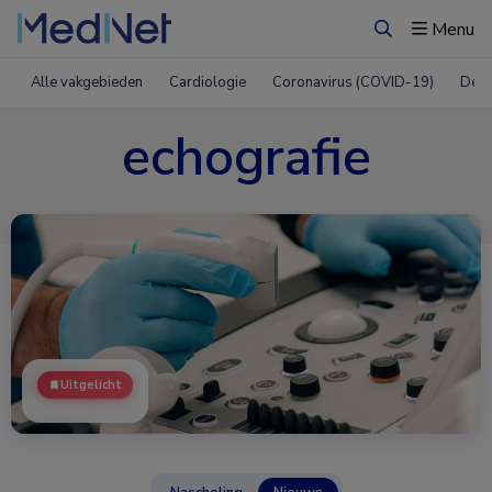
Menu
Zoeken
Alle vakgebieden
Cardiologie
Coronavirus (COVID-19)
Derm
echografie
Uitgelicht