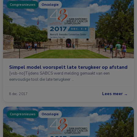
Congresnieuws
Oncologie
Simpel model voorspelt late terugkeer op afstand
[vsb-no]Tijdens SABCS werd melding gemaakt van een
eenvoudige tool die late terugkeer …
Lees meer →
8 dec. 2017
Congresnieuws
Oncologie