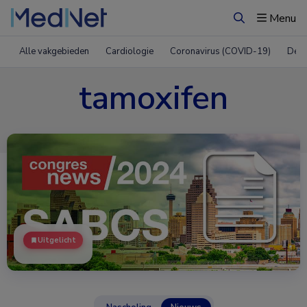
Menu
Zoeken
Alle vakgebieden
Cardiologie
Coronavirus (COVID-19)
Derm
tamoxifen
Uitgelicht