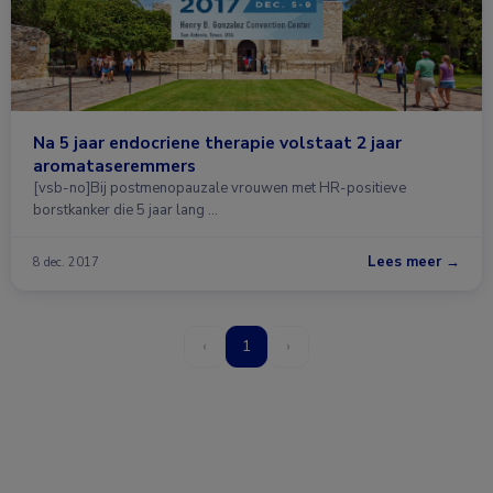
Na 5 jaar endocriene therapie volstaat 2 jaar
aromataseremmers
[vsb-no]Bij postmenopauzale vrouwen met HR-positieve
borstkanker die 5 jaar lang …
Lees meer →
8 dec. 2017
‹
1
›