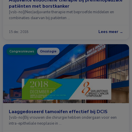
patiënten met borstkanker
[vsb-no](Neo)adjuvante therapie met beproefde middelen en
combinaties daarvan bij patiënten …
Lees meer →
15 dec. 2018
Congresnieuws
Oncologie
Laaggedoseerd tamoxifen effectief bij DCIS
[vsb-no]Bij vrouwen die chirurgie hebben ondergaan voor een
intra-epitheliale neoplasie in …