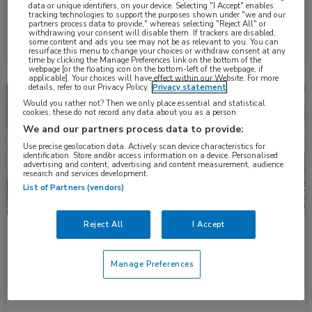
vergelijking met standaardchemotherapie, tot betere
data or unique identifiers, on your device. Selecting "I Accept" enables
behandeluitkomsten …
tracking technologies to support the purposes shown under "we and our
partners process data to provide," whereas selecting "Reject All" or
withdrawing your consent will disable them. If trackers are disabled,
some content and ads you see may not be as relevant to you. You can
Lees meer →
17 dec. 2024
resurface this menu to change your choices or withdraw consent at any
time by clicking the Manage Preferences link on the bottom of the
webpage [or the floating icon on the bottom-left of the webpage, if
applicable]. Your choices will have effect within our Website. For more
details, refer to our Privacy Policy.
Privacy statement
Congresnieuws
Oncologie
Would you rather not? Then we only place essential and statistical
cookies, these do not record any data about you as a person
We and our partners process data to provide:
Use precise geolocation data. Actively scan device characteristics for
identification. Store and/or access information on a device. Personalised
advertising and content, advertising and content measurement, audience
research and services development.
List of Partners (vendors)
Reject All
I Accept
Bij niet met radiotherapie behandeld, laagrisico-
DCIS vermindert tamoxifen het risico op een
ipsilateraal recidief
Manage Preferences
Bij patiënten met laagrisico ductaal carcinoma in situ (DCIS) die
werden behandeld met borstsparende …