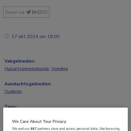
Delen via:
17 okt 2024 om 18:00
Vakgebieden:
Huisartsgeneeskunde
,
Voeding
Aandachtsgebieden:
Ouderen
Tags:
alzheimer
,
cognitie
,
frailty
,
fysieke activiteit
,
polyfarmacie
,
We Care About Your Privacy
voeding
We and our
887
partners store and access personal data, like browsing