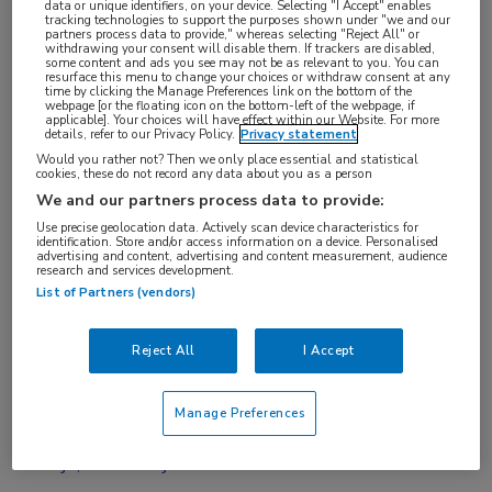
data or unique identifiers, on your device. Selecting "I Accept" enables
tracking technologies to support the purposes shown under "we and our
partners process data to provide," whereas selecting "Reject All" or
withdrawing your consent will disable them. If trackers are disabled,
some content and ads you see may not be as relevant to you. You can
resurface this menu to change your choices or withdraw consent at any
time by clicking the Manage Preferences link on the bottom of the
Op
27 juni 2024
heeft deze uitzending live
webpage [or the floating icon on the bottom-left of the webpage, if
applicable]. Your choices will have effect within our Website. For more
plaats gevonden. Uitzending gemist? U kunt
details, refer to our Privacy Policy.
Privacy statement
de webcast nu on demand bekijken wanneer
Would you rather not? Then we only place essential and statistical
cookies, these do not record any data about you as a person
het u uitkomt.
We and our partners process data to provide:
Use precise geolocation data. Actively scan device characteristics for
identification. Store and/or access information on a device. Personalised
advertising and content, advertising and content measurement, audience
research and services development.
List of Partners (vendors)
Kwetsbaarheid is een steeds belangrijker onderwerp
bij ouder wordende bevolkingsgroepen. Beïnvloed
Reject All
I Accept
door factoren zoals voeding, fysieke activiteit,
cognitieve functie en polyfarmacie, kan het een
Manage Preferences
aanzienlijke impact hebben op de gezondheid en het
welzijn, vooral bij oudere volwassenen.