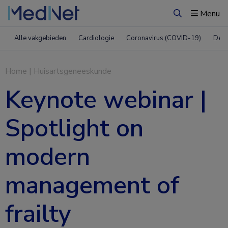
Menu
Zoeken
Alle vakgebieden
Cardiologie
Coronavirus (COVID-19)
Derm
Home
|
Huisartsgeneeskunde
Keynote webinar |
Spotlight on
modern
management of
frailty