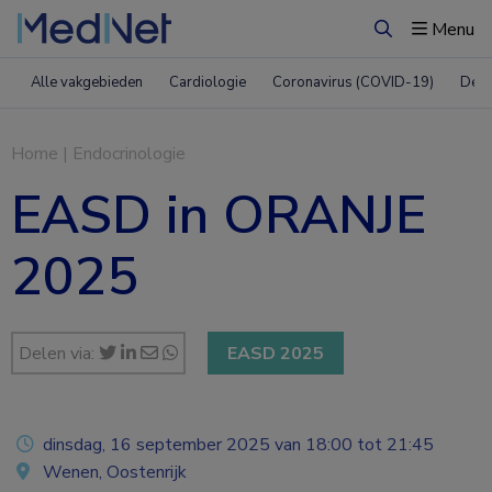
Menu
Zoeken
Alle vakgebieden
Cardiologie
Coronavirus (COVID-19)
Derm
Home
|
Endocrinologie
EASD in ORANJE
2025
Delen via:
EASD 2025
dinsdag, 16 september 2025 van 18:00 tot 21:45
Wenen, Oostenrijk