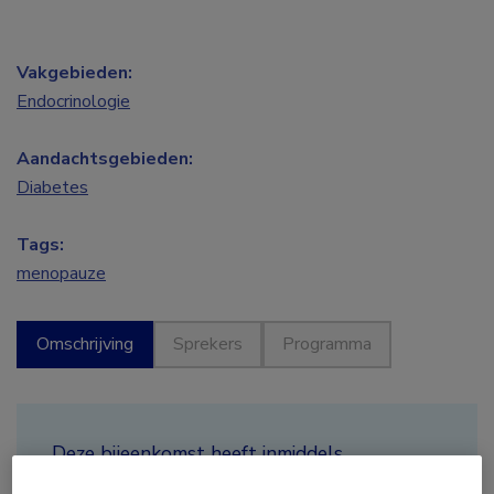
Vakgebieden:
Endocrinologie
Aandachtsgebieden:
Diabetes
Tags:
menopauze
Omschrijving
Sprekers
Programma
Deze bijeenkomst heeft inmiddels
plaatsgevonden.