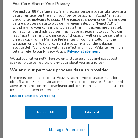
We Care About Your Privacy
We and our
887
partners store and access personal data, like browsing
data or unique identifiers, on your device. Selecting "I Accept" enables
tracking technologies to support the purposes shown under "we and our
Tijdens de EASD Annual Meeting in Wenen
partners process data to provide," whereas selecting "Reject All" or
withdrawing your consent will disable them. If trackers are disabled,
some content and ads you see may not be as relevant to you. You can
organiseert MedNet de 9e editie van het EASD in
resurface this menu to change your choices or withdraw consent at any
time by clicking the Manage Preferences link on the bottom of the
ORANJE dinersymposium.
webpage [or the floating icon on the bottom-left of the webpage, if
applicable]. Your choices will have effect within our Website. For more
details, refer to our Privacy Policy.
Privacy statement
Het ORANJE-diner biedt dé gelegenheid om na een
Would you rather not? Then we only place essential and statistical
cookies, these do not record any data about you as a person
congresdag uw collega’s te ontmoeten en de
We and our partners process data to provide:
nieuwste ontwikkelingen te bespreken. Wat
Use precise geolocation data. Actively scan device characteristics for
betekenen deze voor onze praktijk van morgen?
identification. Store and/or access information on a device. Personalised
advertising and content, advertising and content measurement, audience
research and services development.
Deze avond, onder voorzitterschap van Ingrid Jazet,
List of Partners (vendors)
zullen drie experts u bijpraten over de nieuwste
inzichten en ontwikkelingen binnen diabetes
Reject All
I Accept
mellitus. Kortom, weer een boeiende en levendige
avond voor en door internisten!
Manage Preferences