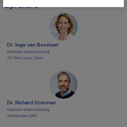
Sprekers
Dr. Inge van Boxelaer
Internist-endocrinoloog
AZ Sint-Lucas Gent
Dr. Richard IJzerman
Internist-endocrinoloog
Amsterdam UMC