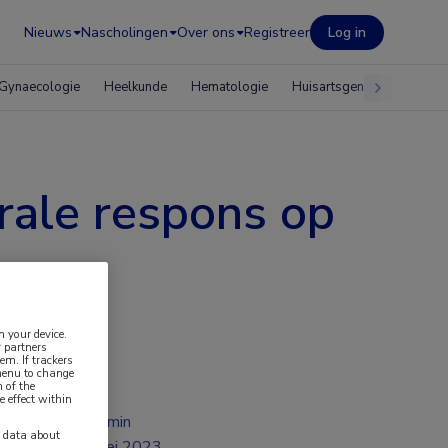
Nieuws
Nascholingen
Over ons
Registreer
Log in
Gynaecologie
Heelkunde
Hematologie
Huisartsgeneeskunde
rale respons op
n your device.
 partners
em. If trackers
 menu to change
 of the
e effect within
2 min
y data about
mei 2023