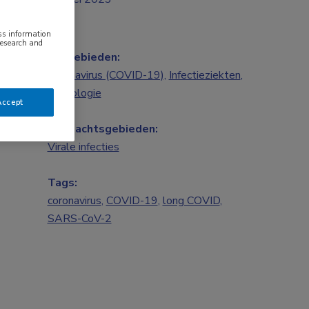
ess information
research and
Vakgebieden:
Coronavirus (COVID-19)
,
Infectieziekten
,
Neurologie
Accept
Aandachtsgebieden:
Virale infecties
Tags:
coronavirus
,
COVID-19
,
long COVID
,
SARS-CoV-2