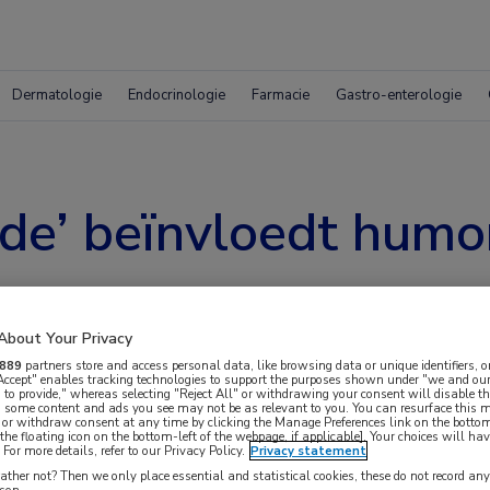
Dermatologie
Endocrinologie
Farmacie
Gastro-enterologie
nde’ beïnvloedt humo
About Your Privacy
889
partners store and access personal data, like browsing data or unique identifiers, o
 Accept" enables tracking technologies to support the purposes shown under "we and our
 to provide," whereas selecting "Reject All" or withdrawing your consent will disable th
, some content and ads you see may not be as relevant to you. You can resurface this
 or withdraw consent at any time by clicking the Manage Preferences link on the bottom
the floating icon on the bottom-left of the webpage, if applicable]. Your choices will hav
For more details, refer to our Privacy Policy.
Privacy statement
tilichamen en het aangeboren afweersysteem bij
ther not? Then we only place essential and statistical cookies, these do not record an