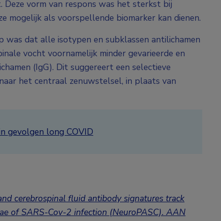
t. Deze vorm van respons was het sterkst bij
e mogelijk als voorspellende biomarker kan dienen.
 was dat alle isotypen en subklassen antilichamen
inale vocht voornamelijk minder gevarieerde en
lichamen (IgG). Dit suggereert een selectieve
naar het centraal zenuwstelsel, in plaats van
in gevolgen long COVID
and cerebrospinal fluid antibody signatures track
elae of SARS-Cov-2 infection (NeuroPASC).
AAN