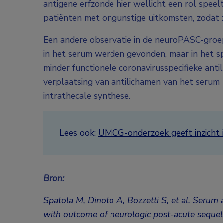
antigene erfzonde hier wellicht een rol speel
patiënten met ongunstige uitkomsten, zodat z
Een andere observatie in de neuroPASC-groep
in het serum werden gevonden, maar in het sp
minder functionele coronavirusspecifieke anti
verplaatsing van antilichamen van het serum 
intrathecale synthese.
Lees ook:
UMCG-onderzoek geeft inzicht 
Bron:
Spatola M, Dinoto A, Bozzetti S, et al. Serum 
with outcome of neurologic post-acute sequ