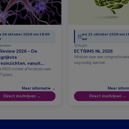
 26 oktober 2026 om 18:00
wo 21 oktober 2026 om 1
r
uur
terdam
Vught
Review 2026 – De
ECTRIMS NL 2026
grijkste
Afreizen naar een congreslocatie?
esinzichten, vanuit
nog nodig, kan het …
erdam
e MDS zonder af te reizen naar
 Tijdens …
Meer informatie →
Meer infor
Direct inschrijven →
Direct inschrijven →