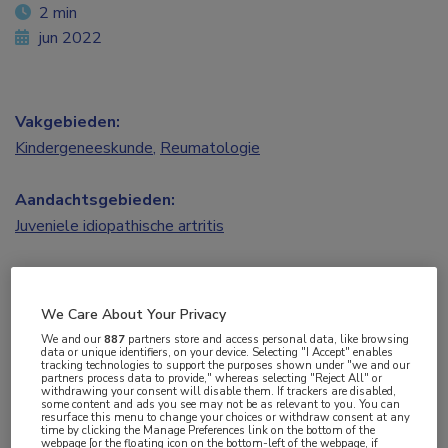
2 min
jun 2022
Vakgebieden:
Kindergeneeskunde
,
Reumatologie
Aandachtsgebieden:
Juveniele idiopathische artritis
Tags:
baricitinib
,
JAK-remmer
We Care About Your Privacy
We and our
887
partners store and access personal data, like browsing
data or unique identifiers, on your device. Selecting "I Accept" enables
De JAK1/2-remmer baricitinib verminderde
tracking technologies to support the purposes shown under "we and our
partners process data to provide," whereas selecting "Reject All" or
significant de tijd tot en de frequentie van flares
withdrawing your consent will disable them. If trackers are disabled,
some content and ads you see may not be as relevant to you. You can
bij kinderen met juveniele idiopathische artritis in
resurface this menu to change your choices or withdraw consent at any
time by clicking the Manage Preferences link on the bottom of the
vergelijking met placebo. De
webpage [or the floating icon on the bottom-left of the webpage, if