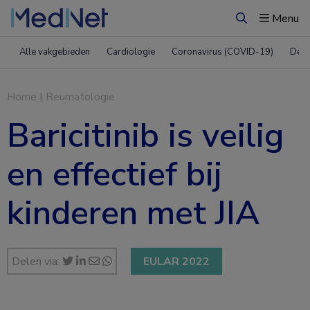
Menu
Zoeken
Alle vakgebieden
Cardiologie
Coronavirus (COVID-19)
Derm
Home
|
Reumatologie
Baricitinib is veilig
en effectief bij
kinderen met JIA
Delen via:
EULAR 2022