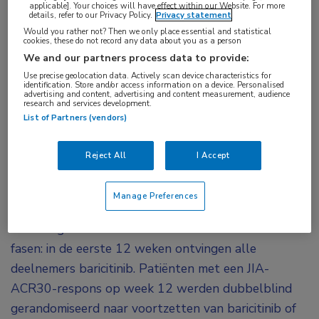
applicable]. Your choices will have effect within our Website. For more
details, refer to our Privacy Policy.
Privacy statement
veiligheidsbevindingen kwamen overeen met het
Would you rather not? Then we only place essential and statistical
bekende veiligheidsprofiel bij volwassenen met
cookies, these do not record any data about you as a person
reumatoïde artritis.
We and our partners process data to provide:
Use precise geolocation data. Actively scan device characteristics for
identification. Store and/or access information on a device. Personalised
De JAK1/2-remmer baricitinib is goedgekeurd voor
advertising and content, advertising and content measurement, audience
research and services development.
de behandeling van reumatoïde artritis. Om te kijken
List of Partners (vendors)
of dit geneesmiddel ook veilig en effectief is voor de
behandeling van juveniele idiopathische artritis (JIA)
Reject All
I Accept
is een multicenter dubbelblinde fase III-studie
uitgevoerd. 220 patiënten tot 18 jaar met een
Manage Preferences
inadequate respons op csDMARDs en/of bDMARDs
werden geïncludeerd. De studie bestond uit twee
fasen: in de eerste 12 weken ontvingen alle
deelnemers baricitinib. Patiënten met een JIA-
ACR30-respons op week 12 werden dubbelblind
gerandomiseerd naar voortzetten van baricitinib of