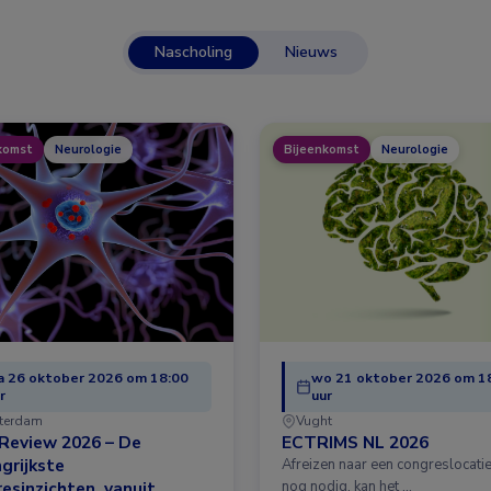
Nascholing
Nieuws
komst
Neurologie
Bijeenkomst
Neurologie
 26 oktober 2026 om 18:00
wo 21 oktober 2026 om 1
r
uur
terdam
Vught
Review 2026 – De
ECTRIMS NL 2026
grijkste
Afreizen naar een congreslocatie?
esinzichten, vanuit
nog nodig, kan het …