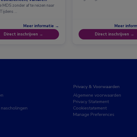
erdam
e MDS zonder af te reizen naar
 Tijdens …
Meer informatie →
Meer infor
Direct inschrijven →
Direct inschrijven →
Privacy & Voorwaarden
en
Algemene voorwaarden
Privacy Statement
 nascholingen
Cookiestatement
Manage Preferences