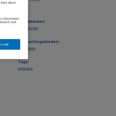
y data about
ess information
Vakgebieden:
research and
Neurologie
Aandachtsgebieden:
Accept
Hoofdpijn
Tags:
migraine