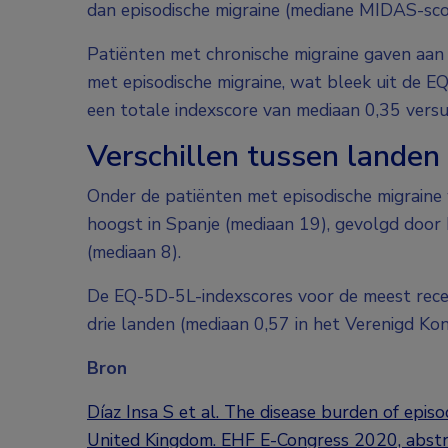
dan episodische migraine (mediane MIDAS-sco
Patiënten met chronische migraine gaven aan
met episodische migraine, wat bleek uit de 
een totale indexscore van mediaan 0,35 versu
Verschillen tussen landen
Onder de patiënten met episodische migrai
hoogst in Spanje (mediaan 19), gevolgd door F
(mediaan 8).
De EQ-5D-5L-indexscores voor de meest recen
drie landen (mediaan 0,57 in het Verenigd Konin
Bron
Díaz Insa S et al. The disease burden of episo
United Kingdom. EHF E-Congress 2020, abst