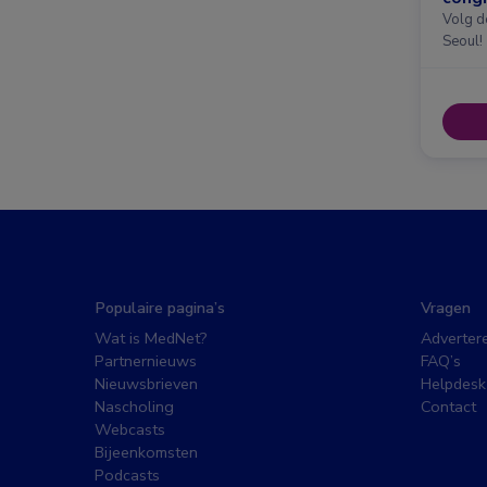
Amst
Volg d
Seoul!
Populaire pagina’s
Vragen
Wat is MedNet?
Adverter
Partnernieuws
FAQ’s
Nieuwsbrieven
Helpdesk
Nascholing
Contact
Webcasts
Bijeenkomsten
Podcasts