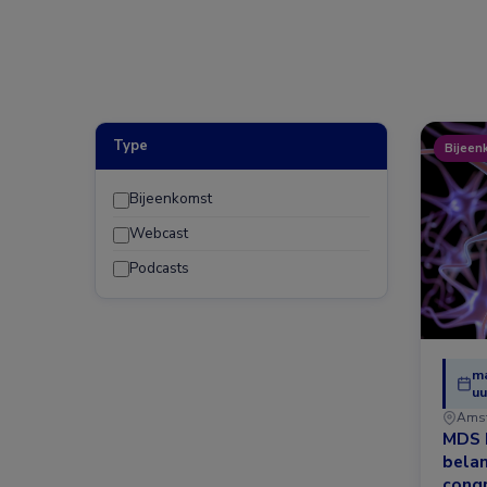
Type
Bijeen
Bijeenkomst
Webcast
Podcasts
ma
uu
Ams
MDS 
belan
congr