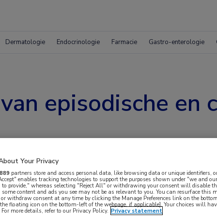
Dermatologie
Endocrinologie
Farmacie
Gastro-enterologie
 van episodische en 
About Your Privacy
889
partners store and access personal data, like browsing data or unique identifiers, o
 Accept" enables tracking technologies to support the purposes shown under "we and our
 to provide," whereas selecting "Reject All" or withdrawing your consent will disable th
, some content and ads you see may not be as relevant to you. You can resurface this
 or withdraw consent at any time by clicking the Manage Preferences link on the bottom
iënten met episodische of chronische migraine die
the floating icon on the bottom-left of the webpage, if applicable]. Your choices will hav
For more details, refer to our Privacy Policy.
Privacy statement