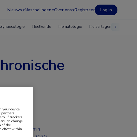
Nieuws
Nascholingen
Over ons
Registreer
Log in
Gynaecologie
Heelkunde
Hematologie
Huisartsgeneeskunde
chronische
n your device.
 partners
em. If trackers
 menu to change
 of the
2 min
e effect within
jul 2020