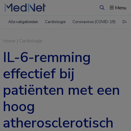
Menu
Zoeken
Alle vakgebieden
Cardiologie
Coronavirus (COVID-19)
Derm
Home
|
Cardiologie
IL-6-remming
effectief bij
patiënten met een
hoog
atherosclerotisch