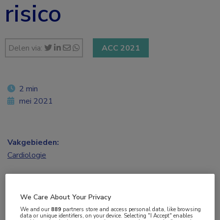
risico
Delen via:
ACC 2021
2 min
mei 2021
Vakgebieden:
Cardiologie
Aandachtsgebieden:
Atherosclerose
We Care About Your Privacy
We and our
889
partners store and access personal data, like browsing
data or unique identifiers, on your device. Selecting "I Accept" enables
Tags: