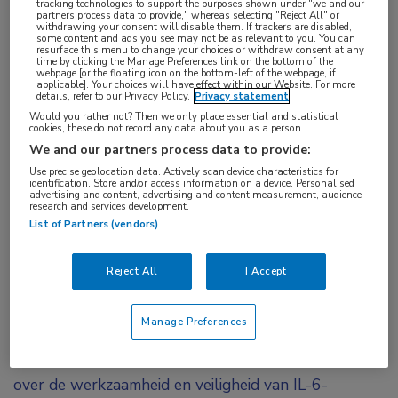
tracking technologies to support the purposes shown under "we and our
partners process data to provide," whereas selecting "Reject All" or
IL-6
,
trombose
,
ziltivekimab
withdrawing your consent will disable them. If trackers are disabled,
some content and ads you see may not be as relevant to you. You can
resurface this menu to change your choices or withdraw consent at any
time by clicking the Manage Preferences link on the bottom of the
Ziltivekimab resulteerde in een aanzienlijke
webpage [or the floating icon on the bottom-left of the webpage, if
applicable]. Your choices will have effect within our Website. For more
afname van ontstekings- en trombosemarkers
details, refer to our Privacy Policy.
Privacy statement
Would you rather not? Then we only place essential and statistical
die relevant zijn voor atherosclerose. Op basis
cookies, these do not record any data about you as a person
van deze gegevens, die gepubliceerd zijn in
The
We and our partners process data to provide:
Lancet
, zullen in een grootschalige studie de
Use precise geolocation data. Actively scan device characteristics for
identification. Store and/or access information on a device. Personalised
cardiovasculaire effecten van ziltivekimab bij
advertising and content, advertising and content measurement, audience
research and services development.
patiënten met een chronische nierziekte,
List of Partners (vendors)
verhoogde high-sensitivity CRP-waarde en
manifeste hart- en vaatziekten geëvalueerd
Reject All
I Accept
worden.
Manage Preferences
Interleukine-6 (IL-6) blijkt bij atherotrombose een
cruciale factor te zijn. Desalniettemin is niets bekend
over de werkzaamheid en veiligheid van IL-6-