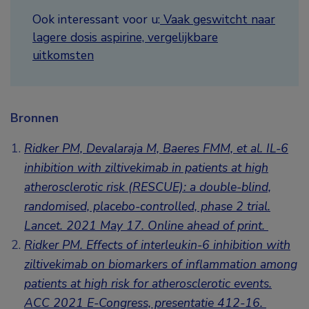
Ook interessant voor u:
Vaak geswitcht naar
lagere dosis aspirine, vergelijkbare
uitkomsten
Bronnen
Ridker PM, Devalaraja M, Baeres FMM, et al. IL-6
inhibition with ziltivekimab in patients at high
atherosclerotic risk (RESCUE): a double-blind,
randomised, placebo-controlled, phase 2 trial.
Lancet. 2021 May 17. Online ahead of print.
Ridker PM. Effects of interleukin-6 inhibition with
ziltivekimab on biomarkers of inflammation among
patients at high risk for atherosclerotic events.
ACC 2021 E-Congress, presentatie 412-16.