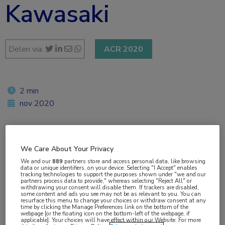
Kawasaki
Delen via:
ACR 2020
2 min
nov 2020
Vakgebieden:
We Care About Your Privacy
Cardiologie
,
Reumatologie
We and our
889
partners store and access personal data, like browsing
data or unique identifiers, on your device. Selecting "I Accept" enables
tracking technologies to support the purposes shown under "we and our
partners process data to provide," whereas selecting "Reject All" or
Aandachtsgebieden:
withdrawing your consent will disable them. If trackers are disabled,
some content and ads you see may not be as relevant to you. You can
Vasculitis
resurface this menu to change your choices or withdraw consent at any
time by clicking the Manage Preferences link on the bottom of the
webpage [or the floating icon on the bottom-left of the webpage, if
applicable]. Your choices will have effect within our Website. For more
Tags: