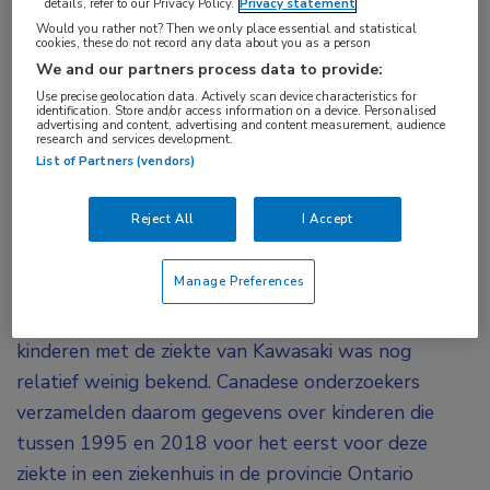
details, refer to our Privacy Policy.
Privacy statement
arteriitis
,
vasculitis
Would you rather not? Then we only place essential and statistical
cookies, these do not record any data about you as a person
We and our partners process data to provide:
Bij kinderen die zijn opgenomen voor de ziekte
Use precise geolocation data. Actively scan device characteristics for
identification. Store and/or access information on a device. Personalised
van Kawasaki is het risico op cardiovasculaire
advertising and content, advertising and content measurement, audience
research and services development.
problemen langdurig verhoogd. Uit een
List of Partners (vendors)
retrospectieve studie die werd gepresenteerd
tijdens ACR Convergence 2020 bleek dat na een
Reject All
I Accept
mediane follow-up van ruim 11 jaar meer dan
16% een cardiovasculair event doormaakte.
Manage Preferences
Over het lange termijn cardiovasculaire risico van
kinderen met de ziekte van Kawasaki was nog
relatief weinig bekend. Canadese onderzoekers
verzamelden daarom gegevens over kinderen die
tussen 1995 en 2018 voor het eerst voor deze
ziekte in een ziekenhuis in de provincie Ontario