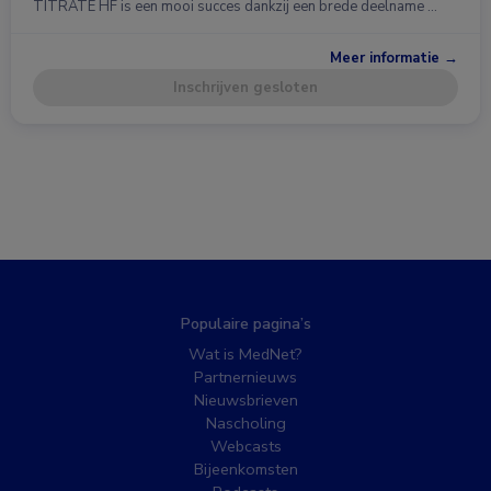
TITRATE HF is een mooi succes dankzij een brede deelname …
Meer informatie →
Inschrijven gesloten
Populaire pagina’s
Wat is MedNet?
Partnernieuws
Nieuwsbrieven
Nascholing
Webcasts
Bijeenkomsten