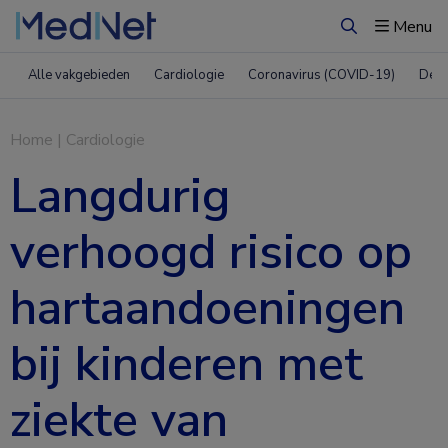
Menu
Zoeken
Alle vakgebieden
Cardiologie
Coronavirus (COVID-19)
Derm
Home
|
Cardiologie
Langdurig
verhoogd risico op
hartaandoeningen
bij kinderen met
ziekte van