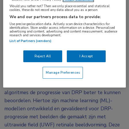
Would you rather not? Then we only place essential and statistical
Met nieuw ontwikkelde machine learning-
cookies, these do not record any data about you as a person
modellen blijkt AI voor 91% de progressie van
We and our partners process data to provide:
diabetische retinopathie (DRP) juist in te kunnen
Use precise geolocation data. Actively scan device characteristics for
identification. Store and/or access information on a device. Personalised
schatten. Het beoordelen van het risico op
advertising and content, advertising and content measurement, audience
research and services development.
progressie van DRP is klinisch moeilijk door de
List of Partners (vendors)
variatie in medische kennis en klinische ervaring.
Mogelijk kan AI hierbij helpen.
Reject All
I Accept
Doel van de studie ‘Identifying the Risk of Diabetic
Manage Preferences
Retinopathy Progression Using Machine Learning on
Ultrawide Field Retinal Images’ was om met AI-
algoritmes de progressie van DRP beter te kunnen
beoordelen. Hiertoe zijn machine learning (ML)-
modellen ontwikkeld en gevalideerd voor DRP-
progressie met beelden die gemaakt zijn met
ultrawide field (UWF) retinale beeldvorming. Deze