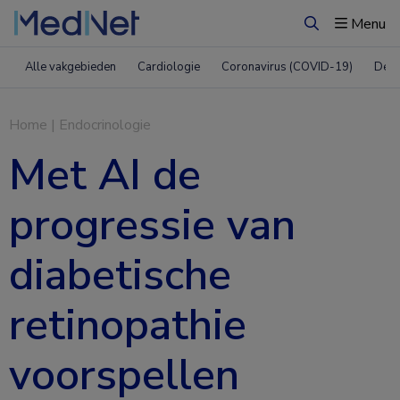
Menu
Zoeken
Alle vakgebieden
Cardiologie
Coronavirus (COVID-19)
Derm
Home
|
Endocrinologie
Met AI de
progressie van
diabetische
retinopathie
voorspellen