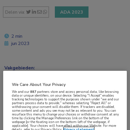
Delen via:
ADA 2023
2 min
jun 2023
Vakgebieden:
Endocrinologie
,
Oogheelkunde
We Care About Your Privacy
Aandachtsgebieden:
We and our
887
partners store and access personal data, like browsing
data or unique identifiers, on your device. Selecting "I Accept" enables
Diabetes
,
Netvliesafwijkingen
tracking technologies to support the purposes shown under "we and our
partners process data to provide," whereas selecting "Reject All" or
withdrawing your consent will disable them. If trackers are disabled,
some content and ads you see may not be as relevant to you. You can
Tags:
resurface this menu to change your choices or withdraw consent at any
time by clicking the Manage Preferences link on the bottom of the
artificiële intelligentie
,
machine learning
webpage [or the floating icon on the bottom-left of the webpage, if
applicable]. Your choices will have effect within our Website. For more
details, refer to our Privacy Policy.
Privacy statement