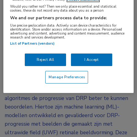
Would you rather not? Then we only place essential and statistical
Met nieuw ontwikkelde machine learning-
cookies, these do not record any data about you as a person
modellen blijkt AI voor 91% de progressie van
We and our partners process data to provide:
diabetische retinopathie (DRP) juist in te kunnen
Use precise geolocation data. Actively scan device characteristics for
identification. Store and/or access information on a device. Personalised
schatten. Het beoordelen van het risico op
advertising and content, advertising and content measurement, audience
research and services development.
progressie van DRP is klinisch moeilijk door de
List of Partners (vendors)
variatie in medische kennis en klinische ervaring.
Mogelijk kan AI hierbij helpen.
Reject All
I Accept
Doel van de studie ‘Identifying the Risk of Diabetic
Manage Preferences
Retinopathy Progression Using Machine Learning on
Ultrawide Field Retinal Images’ was om met AI-
algoritmes de progressie van DRP beter te kunnen
beoordelen. Hiertoe zijn machine learning (ML)-
modellen ontwikkeld en gevalideerd voor DRP-
progressie met beelden die gemaakt zijn met
ultrawide field (UWF) retinale beeldvorming. Deze