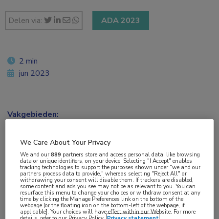
Delen via:
ADA 2023
2 min
jun 2023
Vakgebieden:
Endocrinologie
,
Oogheelkunde
We Care About Your Privacy
Aandachtsgebieden:
We and our
889
partners store and access personal data, like browsing
data or unique identifiers, on your device. Selecting "I Accept" enables
Diabetes
,
Netvliesafwijkingen
tracking technologies to support the purposes shown under "we and our
partners process data to provide," whereas selecting "Reject All" or
withdrawing your consent will disable them. If trackers are disabled,
some content and ads you see may not be as relevant to you. You can
Tags:
resurface this menu to change your choices or withdraw consent at any
time by clicking the Manage Preferences link on the bottom of the
artificiële intelligentie
,
machine learning
webpage [or the floating icon on the bottom-left of the webpage, if
applicable]. Your choices will have effect within our Website. For more
details, refer to our Privacy Policy.
Privacy statement