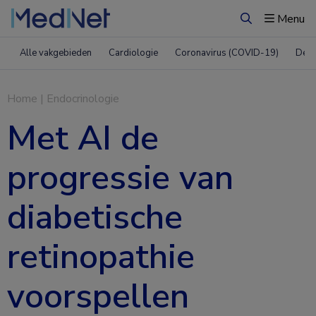
Menu
Zoeken
Alle vakgebieden
Cardiologie
Coronavirus (COVID-19)
Derm
Home
|
Endocrinologie
Met AI de
progressie van
diabetische
retinopathie
voorspellen