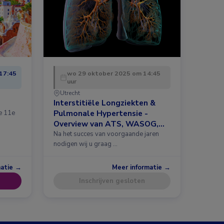
17:45
wo 29 oktober 2025 om 14:45
uur
Utrecht
Interstitiële Longziekten &
Pulmonale Hypertensie -
de 11e
Overview van ATS, WASOG,
ERS 2025 en meer
Na het succes van voorgaande jaren
nodigen wij u graag …
matie →
Meer informatie →
Inschrijven gesloten