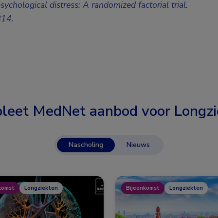
sychological distress: A randomized factorial trial.
B14.
leet MedNet aanbod voor
Longzi
Nascholing
Nieuws
komst
Longziekten
Bijeenkomst
Longziekten