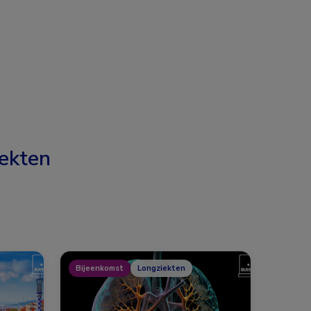
ekten
Bijeenkomst
Longziekten