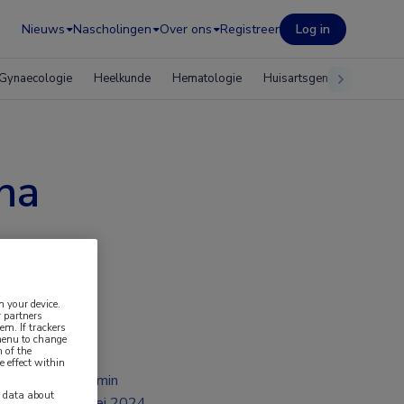
Nieuws
Nascholingen
Over ons
Registreer
Log in
Gynaecologie
Heelkunde
Hematologie
Huisartsgeneeskunde
na
n your device.
 partners
em. If trackers
 menu to change
 of the
e effect within
2 min
y data about
mei 2024