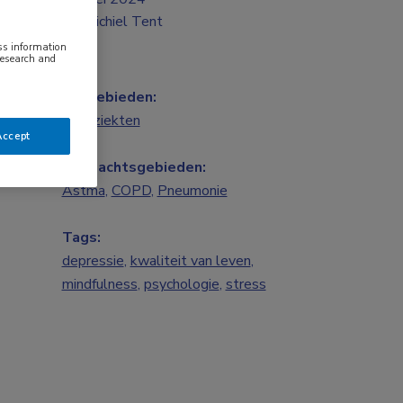
Michiel Tent
ess information
research and
Vakgebieden:
Longziekten
Accept
Aandachtsgebieden:
Astma
,
COPD
,
Pneumonie
Tags:
depressie
,
kwaliteit van leven
,
mindfulness
,
psychologie
,
stress