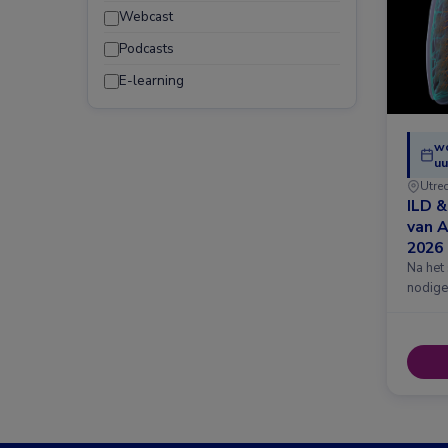
Webcast
Podcasts
E-learning
w
uu
Utre
ILD 
van 
2026
Na het
nodige