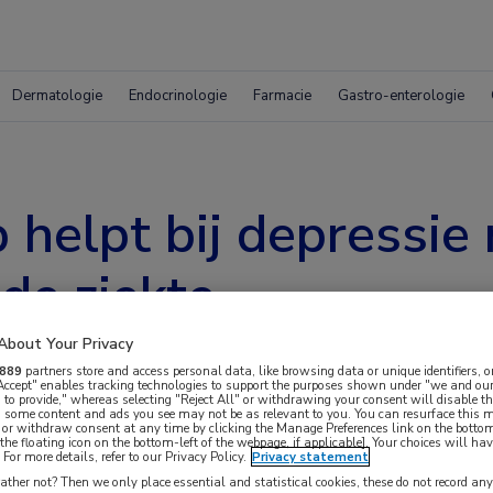
Dermatologie
Endocrinologie
Farmacie
Gastro-enterologie
helpt bij depressie 
de ziekte
About Your Privacy
889
partners store and access personal data, like browsing data or unique identifiers, o
 Accept" enables tracking technologies to support the purposes shown under "we and our
 to provide," whereas selecting "Reject All" or withdrawing your consent will disable th
, some content and ads you see may not be as relevant to you. You can resurface this
 or withdraw consent at any time by clicking the Manage Preferences link on the bottom
the floating icon on the bottom-left of the webpage, if applicable]. Your choices will hav
For more details, refer to our Privacy Policy.
Privacy statement
rsie van een zelfgestuurde mindfulness-interventie
ther not? Then we only place essential and statistical cookies, these do not record an