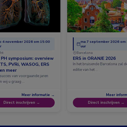
o 4 november 2026 om 15:00
ma 7 september 2026 om 
r
uur
cht
Barcelona
& PH symposium: overview
ERS in ORANJE 2026
ATS, PVRi, WASOG, ERS
In het bruisende Barcelona zal 
 en meer
editie van het …
 succes van voorgaande jaren
n wij u graag …
Meer informatie →
Meer infor
Direct inschrijven →
Direct inschrijven →