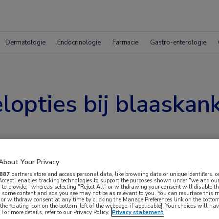
Dermatologie
Endocrinologie
Farmacie
Gastro-enterologie
opties bij blaaskank
About Your Privacy
887
partners store and access personal data, like browsing data or unique identifiers, o
 Accept" enables tracking technologies to support the purposes shown under "we and our
 to provide," whereas selecting "Reject All" or withdrawing your consent will disable th
, some content and ads you see may not be as relevant to you. You can resurface this
 or withdraw consent at any time by clicking the Manage Preferences link on the bottom
kanker onderzoeken immunotherapie. Dr. Yohann
the floating icon on the bottom-left of the webpage, if applicable]. Your choices will hav
For more details, refer to our Privacy Policy.
Privacy statement