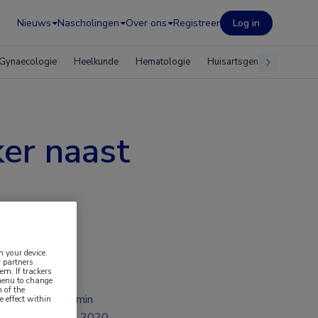
Nieuws
Nascholingen
Over ons
Registreer
Log in
Gynaecologie
Heelkunde
Hematologie
Huisartsgeneeskunde
er naast
n your device.
 partners
em. If trackers
 menu to change
 of the
2 min
e effect within
jul 2020