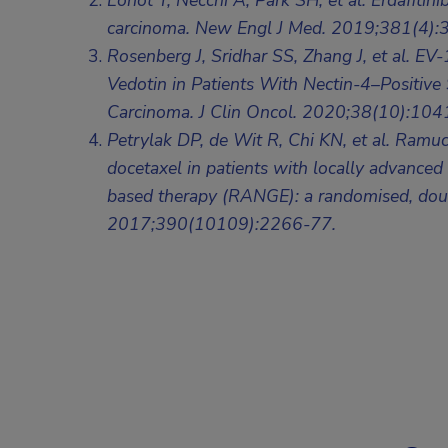
Loriot Y, Necchi A, Park SH, et al. Erdafitini
carcinoma. New Engl J Med. 2019;381(4):
Rosenberg J, Sridhar SS, Zhang J, et al.
EV-
Vedotin in Patients With Nectin-4–Positive 
Carcinoma. J Clin Oncol. 2020;38(10):104
Petrylak DP, de Wit R, Chi KN, et al.
Ramuci
docetaxel in patients with locally advanced 
based therapy (RANGE): a randomised, doubl
2017;390(10109):2266-77.