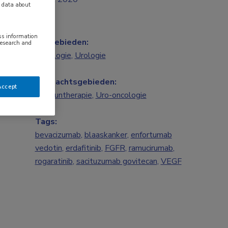
y data about
ess information
Vakgebieden:
research and
Oncologie
,
Urologie
Aandachtsgebieden:
Accept
Immuuntherapie
,
Uro-oncologie
Tags:
bevacizumab
,
blaaskanker
,
enfortumab
vedotin
,
erdafitinib
,
FGFR
,
ramucirumab
,
rogaratinib
,
sacituzumab govitecan
,
VEGF