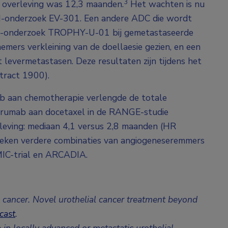
3
 overleving was 12,3 maanden.
Het wachten is nu
II-onderzoek EV-301. Een andere ADC die wordt
e II-onderzoek TROPHY-U-01 bij gemetastaseerde
emers verkleining van de doellaesie gezien, en een
 levermetastasen. Deze resultaten zijn tijdens het
tract 1900).
 aan chemotherapie verlengde de totale
cirumab aan docetaxel in de RANGE-studie
erleving: mediaan 4,1 versus 2,8 maanden (HR
oeken verdere combinaties van angiogeneseremmers
IC-trial en ARCADIA.
al cancer. Novel urothelial cancer treatment beyond
cast
.