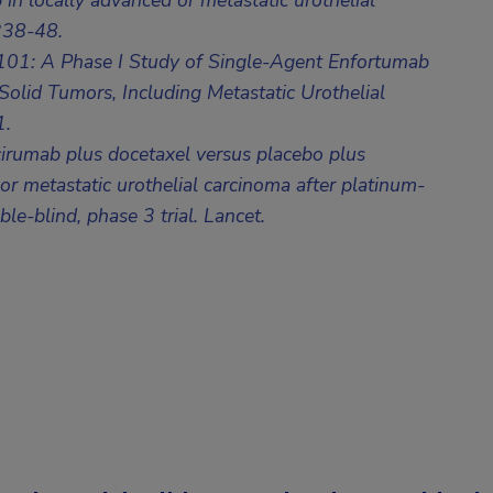
b in locally advanced or metastatic urothelial
338-48.
101: A Phase I Study of Single-Agent Enfortumab
Solid Tumors, Including Metastatic Urothelial
1.
rumab plus docetaxel versus placebo plus
or metastatic urothelial carcinoma after platinum-
e-blind, phase 3 trial. Lancet.