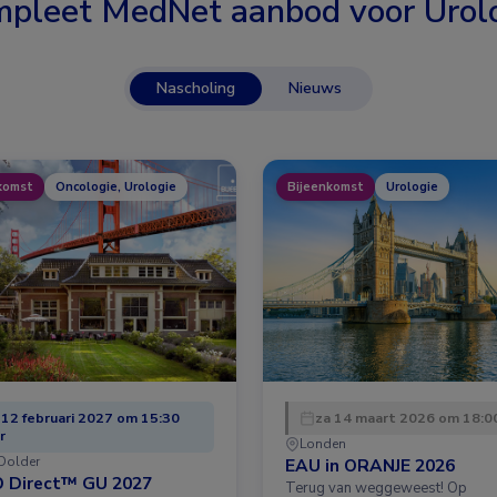
pleet MedNet aanbod voor
Urol
Nascholing
Nieuws
komst
Oncologie, Urologie
Bijeenkomst
Urologie
 12 februari 2027 om 15:30
za 14 maart 2026 om 18:00
r
Londen
Dolder
EAU in ORANJE 2026
 Direct™ GU 2027
Terug van weggeweest! Op