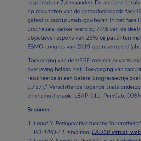
responsduur 7,4 maanden. De mediane totale
op resultaten van de gerandomiseerde fase I
getest is sacituzumab-govitecan. In het fas
urotheliale kanker werd bij 74% van de deeln
objectieve respons van 25% bij patiënten met
ESMO-congres van 2019 gepresenteerd (abs
Toevoeging van de VEGF-remmer bevacizumab
overleving helaas niet. Toevoeging van ramu
resulteerde in een betere progressievrije ov
4
0,757).
Verschillende lopende trials onderz
en chemotherapie: LEAP-011, PemCab, COSM
Bronnen:
Loriot Y. Perioperative therapy for urotheli
PD-1/PD-L1 inhibition.
EAU20 virtual, web