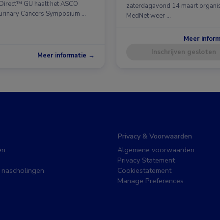
irect™ GU haalt het ASCO
zaterdagavond 14 maart organi
urinary Cancers Symposium …
MedNet weer …
Meer infor
Inschrijven gesloten
Meer informatie →
Privacy & Voorwaarden
en
Algemene voorwaarden
Privacy Statement
 nascholingen
Cookiestatement
Manage Preferences