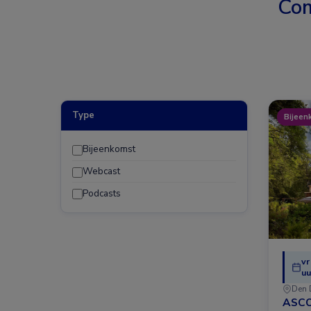
Com
Type
Bijeen
Bijeenkomst
Webcast
Podcasts
vr
uu
Den 
ASCO