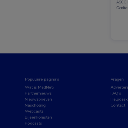
ASCO D
Genito
Populaire pagina’s
Vragen
Wat is MedNet?
Adverter
Partnernieuws
FAQ’s
Nieuwsbrieven
Helpdesk
Nascholing
Contact
Webcasts
Bijeenkomsten
Podcasts