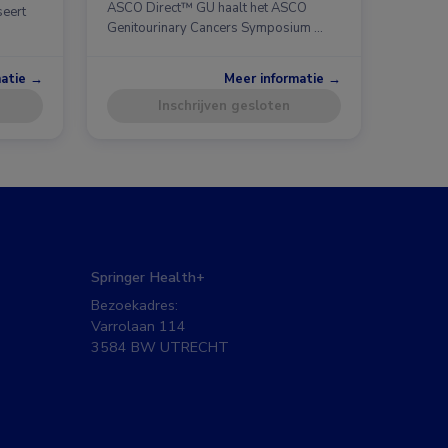
ASCO Direct™ GU haalt het ASCO
seert
Genitourinary Cancers Symposium …
matie →
Meer informatie →
Inschrijven gesloten
Springer Health+
Bezoekadres:
Varrolaan 114
3584 BW UTRECHT