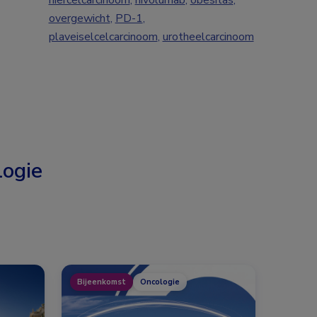
niercelcarcinoom
,
nivolumab
,
obesitas
,
overgewicht
,
PD-1
,
plaveiselcelcarcinoom
,
urotheelcarcinoom
ogie
Bijeenkomst
Oncologie