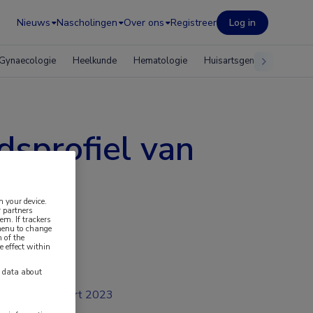
Nieuws
Nascholingen
Over ons
Registreer
Log in
Gynaecologie
Heelkunde
Hematologie
Huisartsgeneeskunde
dsprofiel van
n your device.
 partners
em. If trackers
 menu to change
 of the
e effect within
y data about
mrt 2023