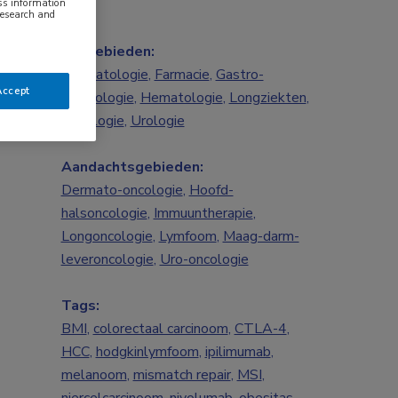
ess information
research and
Vakgebieden:
Dermatologie
,
Farmacie
,
Gastro-
Accept
enterologie
,
Hematologie
,
Longziekten
,
Oncologie
,
Urologie
Aandachtsgebieden:
Dermato-oncologie
,
Hoofd-
halsoncologie
,
Immuuntherapie
,
Longoncologie
,
Lymfoom
,
Maag-darm-
leveroncologie
,
Uro-oncologie
Tags:
BMI
,
colorectaal carcinoom
,
CTLA-4
,
HCC
,
hodgkinlymfoom
,
ipilimumab
,
melanoom
,
mismatch repair
,
MSI
,