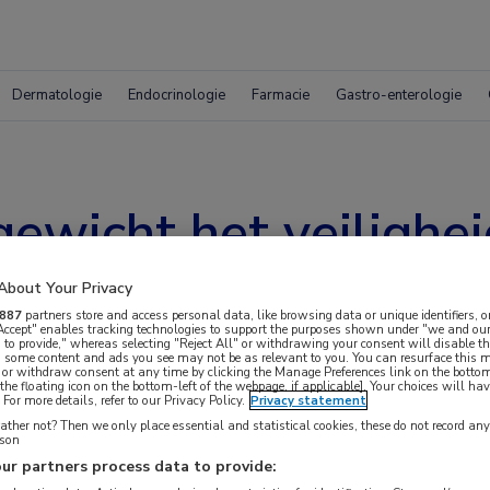
Dermatologie
Endocrinologie
Farmacie
Gastro-enterologie
ewicht het veilighei
About Your Privacy
887
partners store and access personal data, like browsing data or unique identifiers, o
 Accept" enables tracking technologies to support the purposes shown under "we and our
 to provide," whereas selecting "Reject All" or withdrawing your consent will disable th
, some content and ads you see may not be as relevant to you. You can resurface this
 or withdraw consent at any time by clicking the Manage Preferences link on the bottom
the floating icon on the bottom-left of the webpage, if applicable]. Your choices will hav
For more details, refer to our Privacy Policy.
Privacy statement
ther not? Then we only place essential and statistical cookies, these do not record an
rson
en verhoogde incidentie van immuungerelateerde
ur partners process data to provide: