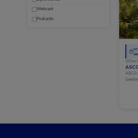
Webcast
Podcasts
vr
uu
Den 
ASCO
ASCO D
Genito