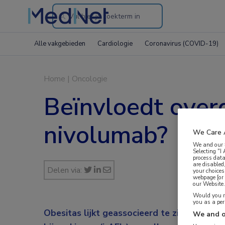
Search
through
Alle vakgebieden
Cardiologie
Coronavirus (COVID-19)
the
website
Home
|
Oncologie
Beïnvloedt overg
nivolumab?
We Care 
We and our
Selecting "I
process data
are disabled
Delen via:
your choices
webpage [or 
our Website. 
Would you ra
you as a pe
Obesitas lijkt geassocieerd te zijn met e
We and o