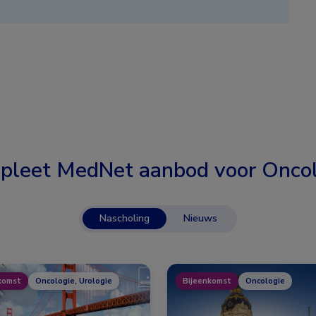
pleet MedNet aanbod voor
Oncol
Nascholing
Nieuws
komst
Oncologie, Urologie
Bijeenkomst
Oncologie