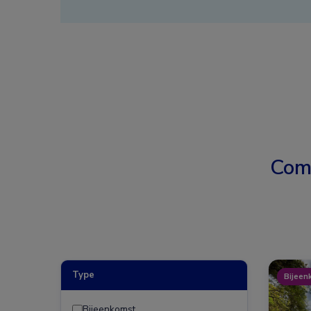
Com
Type
Bijeen
Bijeenkomst