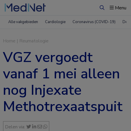
Menu
Zoeken
Alle vakgebieden
Cardiologie
Coronavirus (COVID-19)
Derm
Home
|
Reumatologie
VGZ vergoedt
vanaf 1 mei alleen
nog Injexate
Methotrexaatspuit
Delen via: