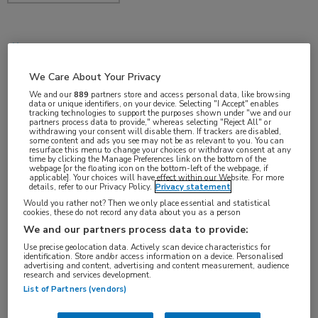
mei 2018
We Care About Your Privacy
We and our
889
partners store and access personal data, like browsing
data or unique identifiers, on your device. Selecting "I Accept" enables
Vakgebieden:
tracking technologies to support the purposes shown under "we and our
partners process data to provide," whereas selecting "Reject All" or
Reumatologie
withdrawing your consent will disable them. If trackers are disabled,
some content and ads you see may not be as relevant to you. You can
resurface this menu to change your choices or withdraw consent at any
time by clicking the Manage Preferences link on the bottom of the
Aandachtsgebieden:
webpage [or the floating icon on the bottom-left of the webpage, if
applicable]. Your choices will have effect within our Website. For more
Arthritis psoriatica
,
Reumatoïde artritis
details, refer to our Privacy Policy.
Privacy statement
Would you rather not? Then we only place essential and statistical
cookies, these do not record any data about you as a person
Tags:
We and our partners process data to provide:
biologicals
,
inflammatie
,
methotrexaat
Use precise geolocation data. Actively scan device characteristics for
identification. Store and/or access information on a device. Personalised
advertising and content, advertising and content measurement, audience
research and services development.
List of Partners (vendors)