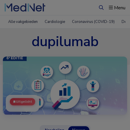
Menu
Zoeken
Alle vakgebieden
Cardiologie
Coronavirus (COVID-19)
Derm
dupilumab
Uitgelicht