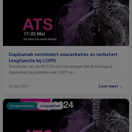
Dupilumab vermindert exacerbaties en verbetert
longfunctie bij COPD
Resultaten van de NOTUS-trial bevestigen dat de biological
dupilumab bij patiënten met COPD en …
Lees meer →
23 mei 2024
Congresnieuws
Longziekten