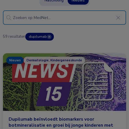
Nascholing
Nieuws
59 resultaten
dupilumab
✕
Nieuws
Dermatologie, Kindergeneeskunde
Dupilumab beïnvloedt biomarkers voor
botmineralisatie en groei bij jonge kinderen met