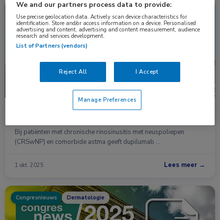
We and our partners process data to provide:
Congresnieuws
Longziekten
Use precise geolocation data. Actively scan device characteristics for
identification. Store and/or access information on a device. Personalised
advertising and content, advertising and content measurement, audience
research and services development.
List of Partners (vendors)
Reject All
I Accept
Manage Preferences
Dupilumab superieur aan omalizumab bij CRSwNP
met comorbide astma
Bij patiënten met chronische rinosinusitis met neuspoliepen
(CRSwNP) en comorbide astma geeft dupilumab …
Lees meer →
1 okt. 2025
Congresnieuws
Dermatologie