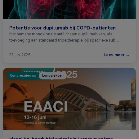
Potentie voor dupilumab bij COPD-patiënten
Het humane monoklonale antilichaam dupilumab kan, als
toevoeging aan standaard tripeltherapie, bij specifieke sub …
Lees meer →
27 jun. 2025
Congresnieuws
Longziekten
Head-to-head: biologicals bij ernstig astma