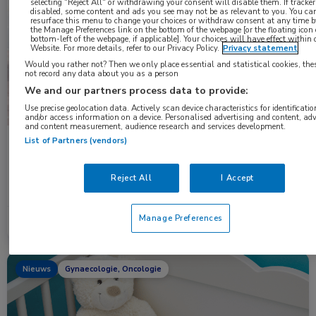
selecting "Reject All" or withdrawing your consent will disable them. If tracker
Nieuws
Endocrinologie, Oncologie
disabled, some content and ads you see may not be as relevant to you. You ca
resurface this menu to change your choices or withdraw consent at any time by
the Manage Preferences link on the bottom of the webpage [or the floating icon
bottom-left of the webpage, if applicable]. Your choices will have effect within 
Website. For more details, refer to our Privacy Policy.
Privacy statement
Would you rather not? Then we only place essential and statistical cookies, the
not record any data about you as a person
We and our partners process data to provide:
Use precise geolocation data. Actively scan device characteristics for identificatio
and/or access information on a device. Personalised advertising and content, adv
and content measurement, audience research and services development.
List of Partners (vendors)
GLP-1-receptoragonisten en risico op kanker bij
volwassenen met obesitas
De resultaten van een grote Amerikaanse retrospectieve
Reject All
I Accept
cohortstudie onder volwassenen met obesitas suggereren dat …
Manage Preferences
Lees meer →
20 nov. 2025
Nieuws
Gynaecologie, Oncologie