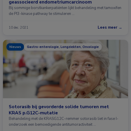
geassocieerd endometriumcarcinoom
Bij sommige borstkankerpatiënten lijkt behandeling met tamoxifen
de PI3-kinase pathway te stimuleren …
Lees meer →
10 dec. 2021
Nieuws
Gastro-enterologie, Longziekten, Oncologie
Sotorasib bij gevorderde solide tumoren met
KRAS p.G12C-mutatie
Behandeling met de KRASG12C-remmer sotorasib liet in fase I-
onderzoek een bemoedigende antitumoractiviteit …