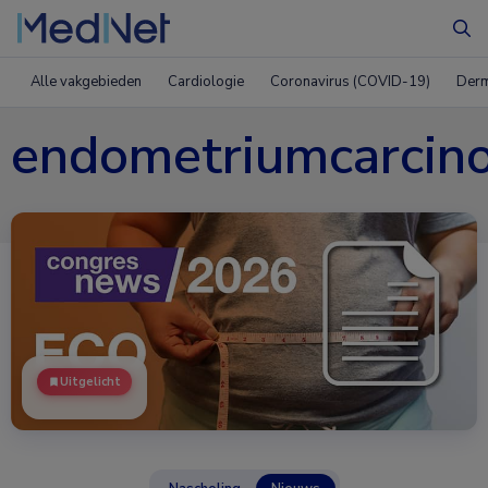
Zo
Alle vakgebieden
Cardiologie
Coronavirus (COVID-19)
Derm
endometriumcarcin
Uitgelicht