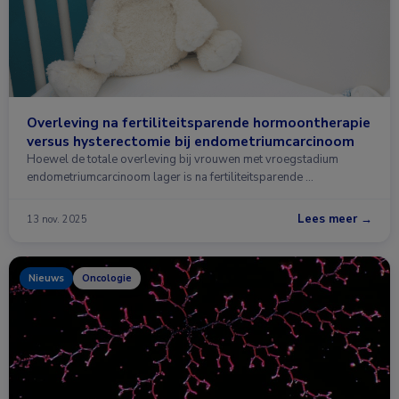
Overleving na fertiliteitsparende hormoontherapie
versus hysterectomie bij endometriumcarcinoom
Hoewel de totale overleving bij vrouwen met vroegstadium
endometriumcarcinoom lager is na fertiliteitsparende …
Lees meer →
13 nov. 2025
Nieuws
Oncologie