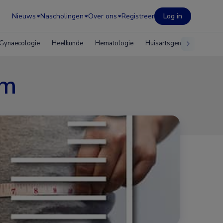
Nieuws
Nascholingen
Over ons
Registreer
Log in
Gynaecologie
Heelkunde
Hematologie
Huisartsgeneeskunde
om