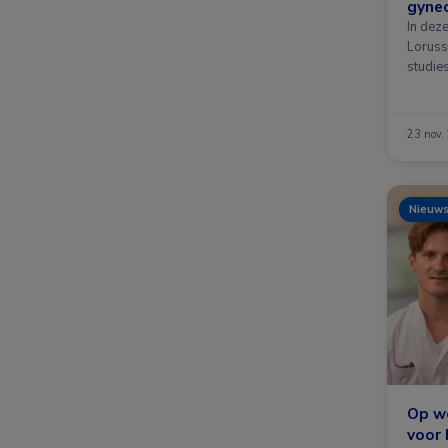
gynec
In dez
Lorusso
studie
23 nov.
Nieuw
Op we
voor 