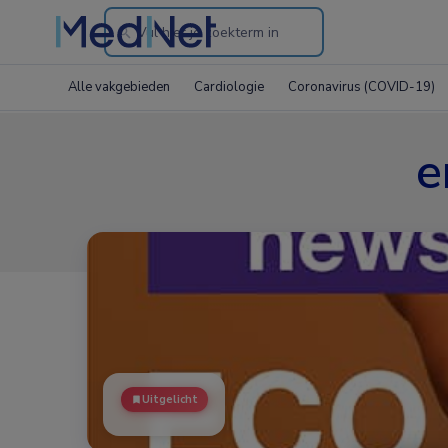
Search
through
Alle vakgebieden
Cardiologie
Coronavirus (COVID-19)
the
website
e
Uitgelicht