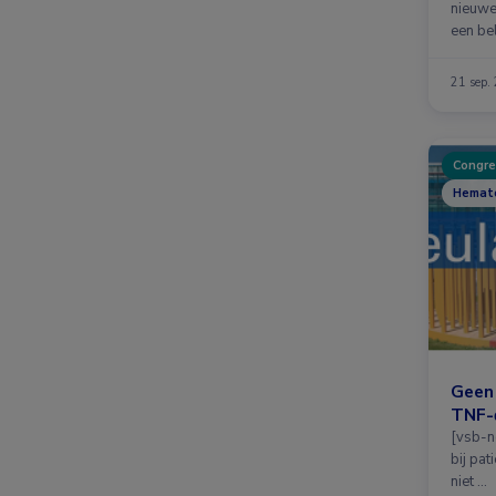
nieuwe
een bel
21 sep.
Congre
Hemato
Geen 
TNF-
[vsb-n
bij pat
niet …