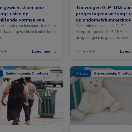
le gewichtstoename
Toevoegen GLP-1RA aan
ogt risico op
progestageen verlaagt ri
hillende vormen van
op endometriumcarcino
r
ste onderzoeken naar de relatie
De combinatie van een GLP-1-
 lichaamsgewicht en kanker kijken
receptoragonist (GLP-1RA) en e
et …
progestageen is geassocieerd …
Lees meer →
Lees 
 2026
14 mei 2026
s
Endocrinologie, Oncologie
Nieuws
Gynaecologie, Oncolog