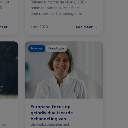
 lijkt
Behandeling met de KRASG12C-
I3-
remmer sotorasib liet in fase I-
onderzoek een bemoedigende
antitumoractiviteit …
meer →
Lees meer →
4 dec. 2020
Nieuws
Oncologie
Europese focus op
geïndividualiseerde
behandeling van
endometriumcarcinoom
d een
Bij welke patiënten met