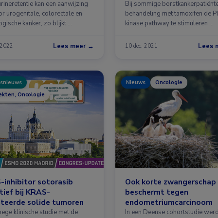
rineretentie kan een aanwijzing
Bij sommige borstkankerpatiënten
or urogenitale, colorectale en
behandeling met tamoxifen de P
gische kanker, zo blijkt …
kinase pathway te stimuleren …
Lees meer →
Lees 
 2022
10 dec. 2021
snieuws
Nieuws
Oncologie
ekten, Oncologie
inhibitor sotorasib
Ook korte zwangerschap
tief bij KRAS-
beschermt tegen
teerde solide tumoren
endometriumcarcinoom
oege klinische studie met de
In een Deense cohortstudie wer