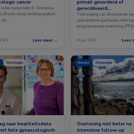
ologic cancer
primair gevorderd of
gerecidiveerd
e video bespreekt dr. Domenica
 (Rome, Italië) de belangrijkste
endometriumcarcinoom
Toevoeging van dostarlimab aa
s op …
carboplatine-paclitaxel verhoog
progressievrije overleving (PFS) 
patiënten met …
Lees meer →
Lees 
 2023
26 jul. 2023
s
Oncologie
Nieuws
Oncologie
g naar kwaliteitsdata
Overleving niet beter na
het hele gynaecologisch-
intensieve follow-up