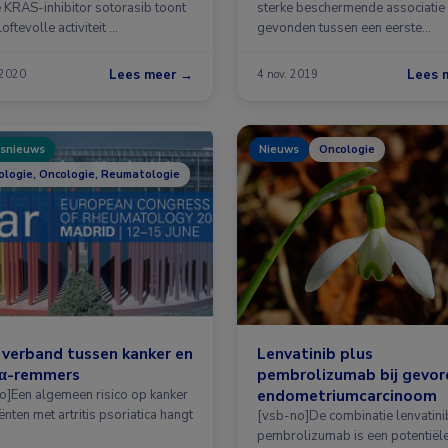
 KRAS-inhibitor sotorasib toont
sterke beschermende associatie
oftevolle activiteit …
gevonden tussen een eerste
zwangerschap …
Lees meer →
Lees 
 2020
4 nov. 2019
snieuws
Nieuws
Oncologie
logie, Oncologie, Reumatologie
verband tussen kanker en
Lenvatinib plus
α-remmers
pembrolizumab bij gevor
endometriumcarcinoom
o]Een algemeen risico op kanker
iënten met artritis psoriatica hangt
[vsb-no]De combinatie lenvatini
pembrolizumab is een potentiël