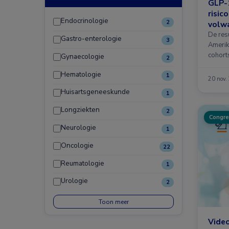
GLP-
risic
Endocrinologie
2
volw
De res
Gastro-enterologie
3
Amerik
cohort
Gynaecologie
2
obesit
Hematologie
1
20 nov.
Huisartsgeneeskunde
1
Longziekten
2
Congre
Neurologie
1
Oncologie
22
Reumatologie
1
Urologie
2
Toon meer
Video