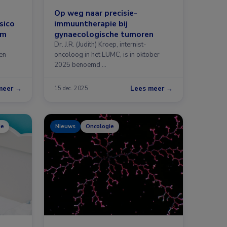
Op weg naar precisie-
sico
immuuntherapie bij
om
gynaecologische tumoren
Dr. J.R. (Judith) Kroep, internist-
en
oncoloog in het LUMC, is in oktober
2025 benoemd …
meer →
Lees meer →
15 dec. 2025
ie
Nieuws
Oncologie