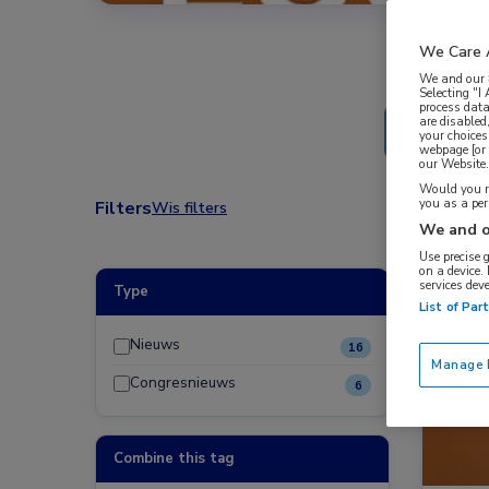
We Care 
We and our
Selecting "I
process data
are disabled
your choices
webpage [or 
our Website. 
Would you ra
you as a pe
Filters
Wis filters
We and o
Use precise 
on a device.
services dev
Type
Congre
List of Par
Endocr
Nieuws
16
Manage P
Congresnieuws
6
Combine this tag