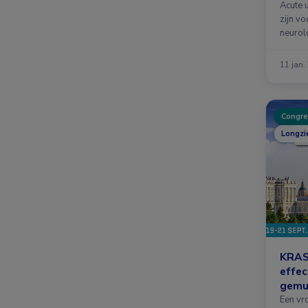
Acute u
zijn vo
neurolo
11 jan.
Congre
Longzi
KRAS-
effec
gemu
Een vr