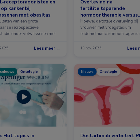
1-receptoragonisten en
Overleving na
o op kanker bij
fertiliteitsparende
assenen met obesitas
hormoontherapie versus
hysterectomie bij
ultaten van een grote
Hoewel de totale overleving bij
aanse retrospectieve
endometriumcarcinoom
vrouwen met vroegstadium
studie onder volwassenen met
endometriumcarcinoom lager is 
as suggereren dat …
fertiliteitsparende …
Lees meer →
Lees 
 2025
13 nov. 2025
snieuws
Oncologie
Nieuws
Oncologie
: Hot topics in
Dostarlimab verbetert PF