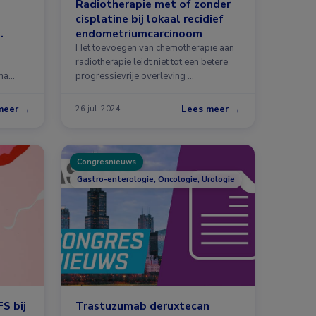
Radiotherapie met of zonder
cisplatine bij lokaal recidief
endometriumcarcinoom
Het toevoegen van chemotherapie aan
radiotherapie leidt niet tot een betere
na
progressievrije overleving …
meer →
Lees meer →
26 jul. 2024
Congresnieuws
Gastro-enterologie, Oncologie, Urologie
S bij
Trastuzumab deruxtecan