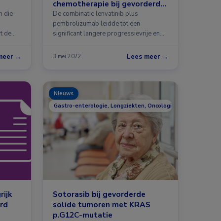
chemotherapie bij gevorderd
endometriumcarcinoom
n die
De combinatie lenvatinib plus
pembrolizumab leidde tot een
t de
significant langere progressievrije en
totale overleving …
meer →
Lees meer →
3 mei 2022
Nieuws
Gastro-enterologie, Longziekten, Oncologie
rijk
Sotorasib bij gevorderde
erd
solide tumoren met KRAS
p.G12C-mutatie