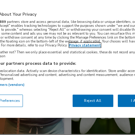
About Your Privacy
Nascholing
Nieuws
889
partners store and access personal data, like browsing data or unique identifiers, o
 Accept" enables tracking technologies to support the purposes shown under "we and our
 to provide," whereas selecting "Reject All" or withdrawing your consent will disable th
, some content and ads you see may not be as relevant to you. You can resurface this
 or withdraw consent at any time by clicking the Manage Preferences link on the bottom
the floating icon on the bottom-left of the webpage, if applicable]. Your choices will hav
For more details, refer to our Privacy Policy.
Privacy statement
ther not? Then we only place essential and statistical cookies, these do not record an
rson
ur partners process data to provide:
geolocation data. Actively scan device characteristics for identification. Store and/or acc
 Personalised advertising and content, advertising and content measurement, audience 
elopment.
snieuws
Nieuws
tners (vendors)
inologie, Oncologie
Huisartsgeneeskunde, Oncologie
references
Reject All
I 