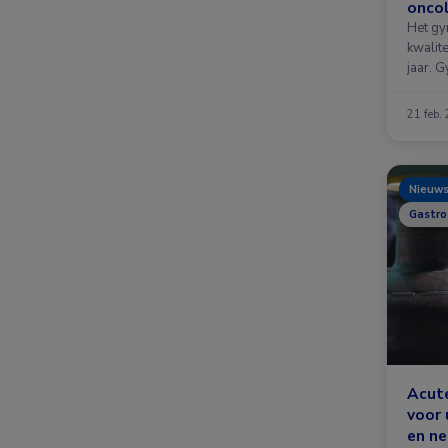
onco
Het gy
kwalit
jaar. 
21 feb.
Nieuw
Gastro
Acute
voor 
en ne