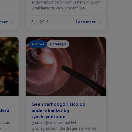
endometriumcarcinoom is het zinvol om
lymfklieren te verwijderen? Een …
meer →
Lees meer →
8 jul. 2019
Nieuws
Oncologie
Geen verhoogd risico op
derd
andere kanker bij
lynchsyndroom
b plus
[vsb-no]Patiënten met het
e
lynchsyndroom die drager zijn van een