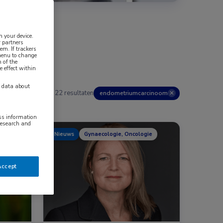
n your device.
 partners
em. If trackers
 menu to change
 of the
e effect within
y data about
22 resultaten
endometriumcarcinoom
✕
ess information
research and
Nieuws
Gynaecologie, Oncologie
Accept