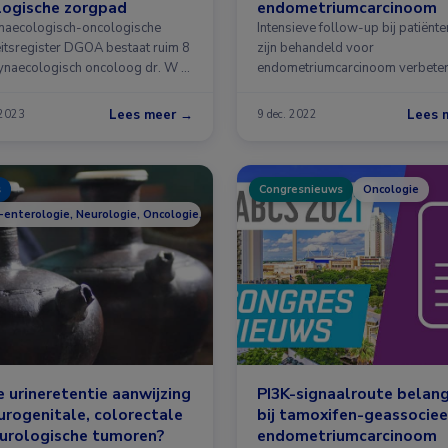
logische zorgpad
endometriumcarcinoom
naecologisch-oncologische
Intensieve follow-up bij patiënte
eitsregister DGOA bestaat ruim 8
zijn behandeld voor
Gynaecologisch oncoloog dr. W …
endometriumcarcinoom verbeter
totale overleving …
Lees meer →
Lees 
 2023
9 dec. 2022
s
Congresnieuws
Oncologie
-enterologie, Neurologie, Oncologie, Urologie
 urineretentie aanwijzing
PI3K-signaalroute belang
urogenitale, colorectale
bij tamoxifen-geassocie
urologische tumoren?
endometriumcarcinoom