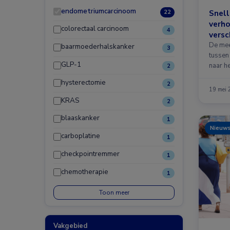
endometriumcarcinoom
Snel
22
verho
colorectaal carcinoom
4
versc
kanke
De mee
baarmoederhalskanker
3
tussen
GLP-1
naar h
2
hysterectomie
2
19 mei
KRAS
2
blaaskanker
1
Nieuw
carboplatine
1
checkpointremmer
1
chemotherapie
1
Toon meer
Vakgebied