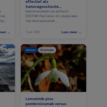
effectief als
tumoragnostische
behandeling bij HER2-
n
Interimresultaten van de fase II-
t de
positieve tumoren
DESTINY-PanTumor-02-studie laten
bij
zien dat trastuzumab …
meer →
Lees meer →
7 jun. 2023
Nieuws
Oncologie
Lenvatinib plus
pembrolizumab versus