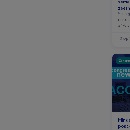
semag
zeer
Semagl
risico 
24% ve
13 sep.
Congre
Mind
post