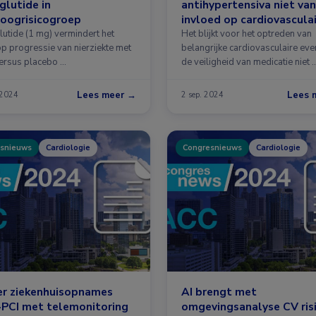
lutide in
antihypertensiva niet van
hoogrisicogroep
invloed op cardiovascula
events
utide (1 mg) vermindert het
Het blijkt voor het optreden van
op progressie van nierziekte met
belangrijke cardiovasculaire eve
rsus placebo …
de veiligheid van medicatie niet 
Lees meer →
Lees 
 2024
2 sep. 2024
snieuws
Cardiologie
Congresnieuws
Cardiologie
er ziekenhuisopnames
AI brengt met
-PCI met telemonitoring
omgevingsanalyse CV risi