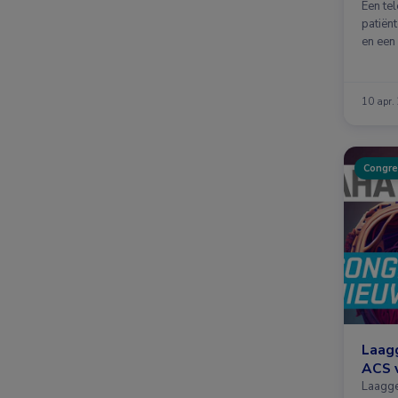
Een te
patiën
en een
10 apr.
Congre
Laagg
ACS v
Laagge