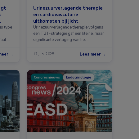
agt
Urinezuurverlagende therapie
s
en cardiovasculaire
uitkomsten bij jicht
us type
Urinezuurverlagende therapie volgens
een T2T-strategie gaf een kleine, maar
raal …
significante verlaging van het …
meer →
Lees meer →
17 jun. 2025
Congresnieuws
Endocrinologie