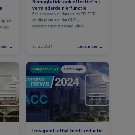
Semaglutide ook effectief bij
na
verminderde nierfunctie
Een analyse van data uit de SELECT-
studie toont aan dat GLP1-
 op een
receptoragonist semaglutide …
hoogd
meer →
Lees meer →
16 sep. 2024
Congresnieuws
Cardiologie
Icosapent-ethyl biedt reductie