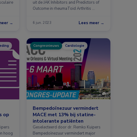
sculaire
uit de JAK Inhibitors and Predictors of
Outcome in rheumaToid Arthritis …
 …
meer →
Lees meer →
6 jun. 2023
oeding
Congresnieuws
Cardiologie
Bempedoïnezuur vermindert
s op
MACE met 13% bij statine-
intolerante patiënten
ipers
Geselecteerd door dr. Remko Kuipers
en hoog
Bempedoïnezuur vermindert major