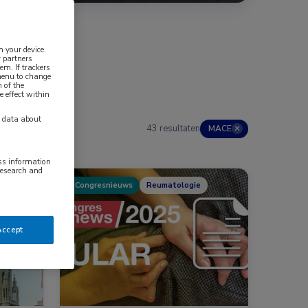
n your device.
 partners
em. If trackers
 menu to change
 of the
e effect within
y data about
43 resultaten
MACE
✕
ess information
research and
Congresnieuws
Reumatologie
cie, Nefrologie
Accept