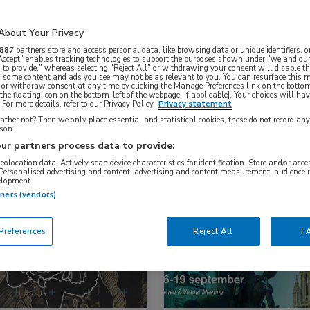
About Your Privacy
Nascholing
Nieuws
887
partners store and access personal data, like browsing data or unique identifiers, o
 Accept" enables tracking technologies to support the purposes shown under "we and our
 to provide," whereas selecting "Reject All" or withdrawing your consent will disable th
, some content and ads you see may not be as relevant to you. You can resurface this
 or withdraw consent at any time by clicking the Manage Preferences link on the bottom
the floating icon on the bottom-left of the webpage, if applicable]. Your choices will hav
For more details, refer to our Privacy Policy.
Privacy statement
ther not? Then we only place essential and statistical cookies, these do not record an
rson
ur partners process data to provide:
geolocation data. Actively scan device characteristics for identification. Store and/or acc
 Personalised advertising and content, advertising and content measurement, audience 
elopment.
s
Congresnieuws
tners (vendors)
logie, Gastro-enterologie
Cardiologie, Endocrinologie, Farma
references
Reject All
I 