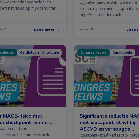
nlijk overlevingsvoordeel en
Bij patiënten die SGLT2-remmer
dert het risico op myocardinfarct
kregen na een niertransplantati
oerte …
significant minder vaak
transplantaatfalen …
Lees meer →
Lees 
 2023
6 nov. 2023
snieuws
Cardiologie, Oncologie
Congresnieuws
Cardiologie
r MACE-risico met
Significante reductie MA
uncheckpointremmers
met icosapent-ethyl bij
ASCVD en verhoogde
patiënten die met
ncheckpointremmers worden
triglyceriden
Icosapent-ethyl verlaagt bij pati