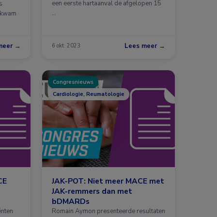
een eerste hartaanval de afgelopen 15
s
…
e kwam
meer →
Lees meer →
6 okt. 2023
Congresnieuws
Cardiologie, Reumatologie
CE
JAK-POT: Niet meer MACE met
JAK-remmers dan met
bDMARDs
ënten
Romain Aymon presenteerde resultaten