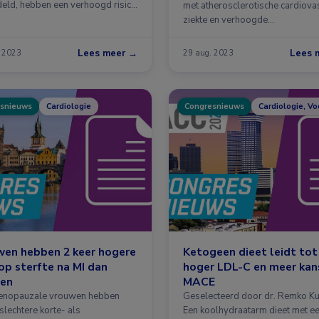
eld, hebben een verhoogd risico
met atherosclerotische cardiova
or adverse cardiovascular …
ziekte en verhoogde
triglyceridenspiegels het aantal
Lees meer →
Lees 
. 2023
29 aug. 2023
snieuws
Cardiologie
Congresnieuws
Cardiologie, V
wen hebben 2 keer hogere
Ketogeen dieet leidt tot
op sterfte na MI dan
hoger LDL-C en meer kan
en
MACE
enopauzale vrouwen hebben
Geselecteerd door dr. Remko Ku
slechtere korte- als
Een koolhydraatarm dieet met e