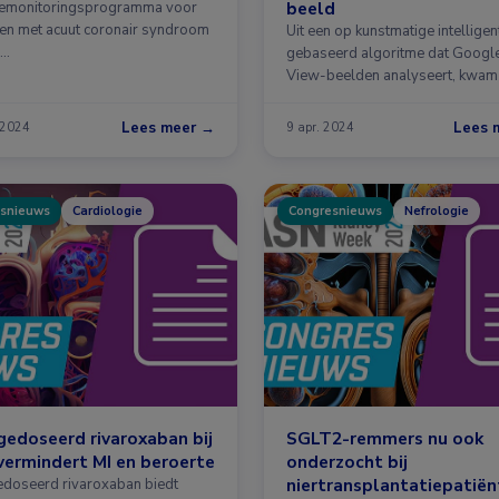
beeld
lemonitoringsprogramma voor
ten met acuut coronair syndroom
Uit een op kunstmatige intelligen
 …
gebaseerd algoritme dat Google
View-beelden analyseert, kwam
Lees meer →
Lees 
 2024
9 apr. 2024
snieuws
Cardiologie
Congresnieuws
Nefrologie
edoseerd rivaroxaban bij
SGLT2-remmers nu ook
ermindert MI en beroerte
onderzocht bij
niertransplantatiepatië
doseerd rivaroxaban biedt