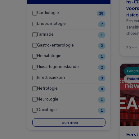
hs-CR
voors
Cardiologie
28
risic
vrou
Een ee
Endocrinologie
7
sensit
cholest
Farmacie
1
Gastro-enterologie
2
20 mrt.
Hematologie
1
Huisartsgeneeskunde
2
Congre
Infectieziekten
3
Endocr
Nefrologie
8
Neurologie
1
Oncologie
1
Toon meer
Eerst