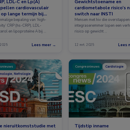
P, LDL-C en Lp(A)
Gewichtstoename en
pellen cardiovasculair
cardiometabole risico’s 
o op lange termijn bij
switch naar INSTI
wen
nmalige bepaling van ‘high-
Mensen met hiv die overstappen
ivity’ CRP (hs-CRP), LDL-
integraseremmer lopen een ver
erol en lipoproteïne A bij …
risico op gewicht …
Lees meer →
Lees 
 2025
12 mrt. 2025
snieuws
Congresnieuws
Cardiologie
inologie, Nefrologie
e nieruitkomststudie met
Tijdstip inname