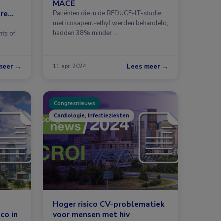
MACE
ire
Patiënten die in de REDUCE-IT-studie
met icosapent-ethyl werden behandeld,
hadden 38% minder …
nts of
…
meer →
Lees meer →
11 apr. 2024
Congresnieuws
Cardiologie, Infectieziekten
Hoger risico CV-problematiek
co in
voor mensen met hiv