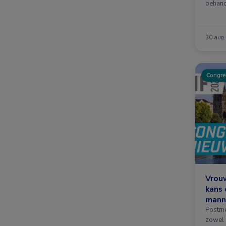
behand
op maj
30 aug
Congre
Vrou
kans 
mann
Postm
zowel 