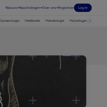
Nieuws
Nascholingen
Over ons
Registreer
Log in
Gynaecologie
Heelkunde
Hematologie
Huisartsgeneeskunde