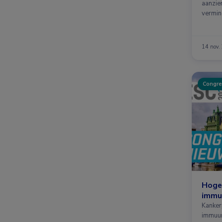
aanzie
vermin
en ber
14 nov.
Congre
Hoge
immu
Kanker
immuu