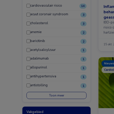
cardiovasculair risico
Infla
14
behan
acuut coronair syndroom
3
geas
cardi
IBD-pa
cholesterol
3
risico
anemie
hartzie
2
major 
baricitinib
2
15 okt.
acetylsalicylzuur
1
adalimumab
1
Nieuw
allopurinol
1
Cardio
antihypertensiva
1
antistolling
1
Toon meer
Vakgebied