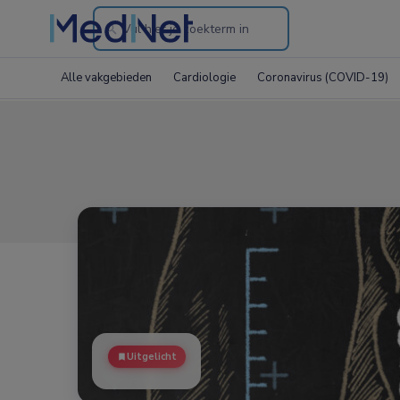
Search
through
Alle vakgebieden
Cardiologie
Coronavirus (COVID-19)
the
website
Uitgelicht