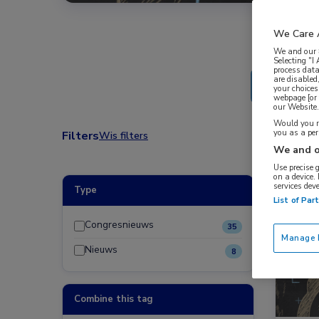
We Care 
We and our
Selecting "I
process data
are disabled
your choices
webpage [or 
our Website. 
Would you ra
you as a pe
Filters
Wis filters
We and o
Use precise 
on a device.
services dev
Type
Nieuw
List of Par
Cardio
Congresnieuws
35
Manage P
Nieuws
8
Combine this tag