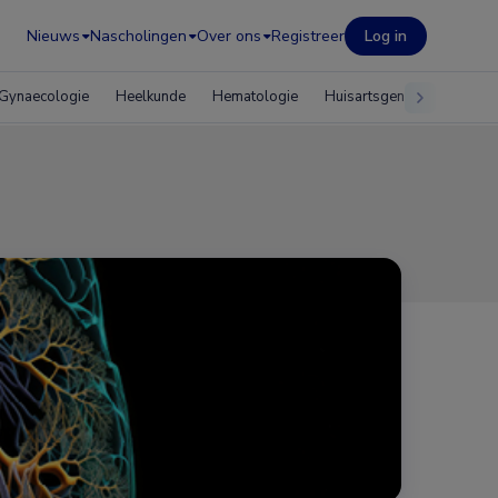
Nieuws
Nascholingen
Over ons
Registreer
Log in
Gynaecologie
Heelkunde
Hematologie
Huisartsgeneeskunde