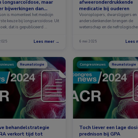
 longsarcoïdose, maar
afweeronderdrukkende
r bijwerkingen dan
medicatie bij ouderen
nison
son is momenteel het medicijn
Vooroplopers, dwarsliggers en
ste keuze bij longsarcoïdose. Uit
andersdenkenden brengen de
oek, dat is gepubliceerd …
wetenschap en de nefrologische
praktijk vooruit. Wat …
Lees meer →
Lees 
 2025
6 mei 2025
snieuws
Reumatologie
Congresnieuws
Reumatologie
we behandelstrategie
Toch liever een lage dosi
RA verkort tijd tot
prednison bij GPA