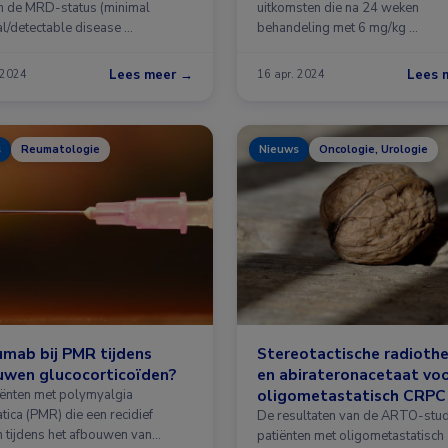
an de MRD-status (minimal
uitkomsten die na 24 weken
al/detectable disease …
behandeling met 6 mg/kg …
Lees meer →
Lees 
 2024
16 apr. 2024
s
Reumatologie
Nieuws
Oncologie, Urologie
umab bij PMR tijdens
Stereotactische radiothe
uwen glucocorticoïden?
en abirateronacetaat vo
oligometastatisch CRPC
tiënten met polymyalgia
tica (PMR) die een recidief
De resultaten van de ARTO-studi
 tijdens het afbouwen van
patiënten met oligometastatisch