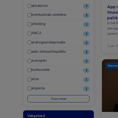
abirateron
App i
7
thui
brentuximab vedotine
3
pati
In het
afstoting
2
een ap
ANCA
spierr
2
androgeendeprivatie
2
1 jun. 
auto-immuunhepatitis
2
avacopan
2
Nieuw
bortezomib
2
acne
1
alopecia
1
Toon meer
Vakgebied