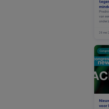
tegen
minde
pred
Predni
van eer
onderz
26 mei
Congre
Nieu
voor 