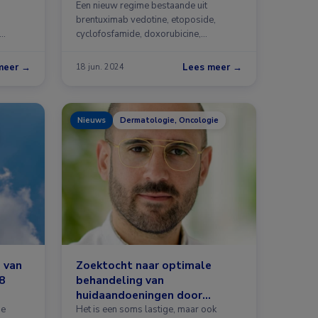
Een nieuw regime bestaande uit
brentuximab vedotine, etoposide,
cyclofosfamide, doxorubicine,
dacarbazine en dexamethason heeft in
…
meer →
Lees meer →
18 jun. 2024
Nieuws
Dermatologie, Oncologie
d van
Zoektocht naar optimale
8
behandeling van
huidaandoeningen door
kankertherapie
he
Het is een soms lastige, maar ook