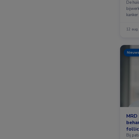
De hui
bijwer
kanker
12 aug
Nieuw
MRD 
behan
folli
Bij pat