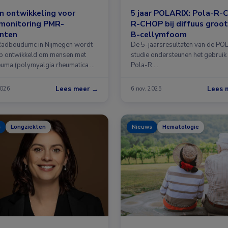
n ontwikkeling voor
5 jaar POLARIX: Pola-R-
smonitoring PMR-
R-CHOP bij diffuus groot
ënten
B-cellymfoom
 Radboudumc in Nijmegen wordt
De 5-jaarsresultaten van de PO
p ontwikkeld om mensen met
studie ondersteunen het gebruik
euma (polymyalgia rheumatica …
Pola-R …
Lees meer →
Lees 
2026
6 nov. 2025
s
Longziekten
Nieuws
Hematologie