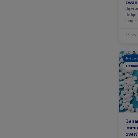
zwan
Bij vro
de tij
langer 
26 nov.
Nieuw
Dermat
Behan
immu
overl