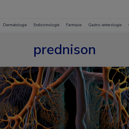
Dermatologie
Endocrinologie
Farmacie
Gastro-enterologie
prednison