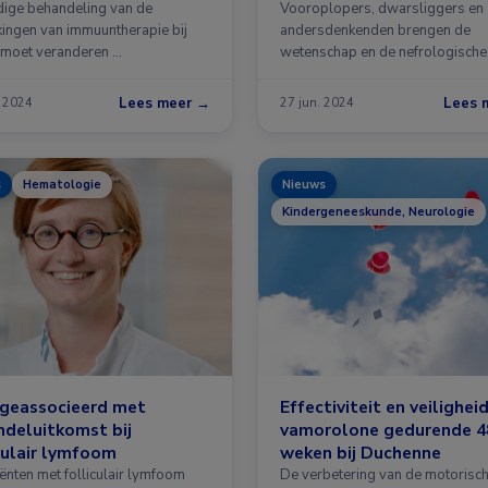
dige behandeling van de
Vooroplopers, dwarsliggers en
kingen van immuuntherapie bij
andersdenkenden brengen de
 moet veranderen …
wetenschap en de nefrologische
praktijk vooruit. Daarom …
Lees meer →
Lees 
. 2024
27 jun. 2024
s
Hematologie
Nieuws
Kindergeneeskunde, Neurologie
geassocieerd met
Effectiviteit en veilighei
deluitkomst bij
vamorolone gedurende 4
culair lymfoom
weken bij Duchenne
iënten met folliculair lymfoom
De verbetering van de motorisc