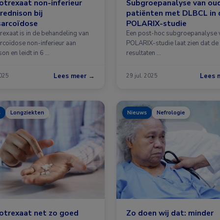
trexaat non-inferieur
Subgroepanalyse van ou
rednison bij
patiënten met DLBCL in 
sarcoïdose
POLARIX-studie
rexaat is in de behandeling van
Een post-hoc subgroepanalyse 
rcoïdose non-inferieur aan
POLARIX-studie laat zien dat de
on en leidt in 6 …
resultaten …
Lees meer →
Lees 
2025
29 jul. 2025
s
Longziekten
Nieuws
Nefrologie
otrexaat net zo goed
Zo doen wij dat: minder