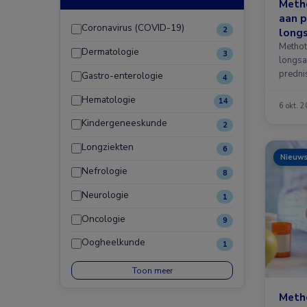
Metho
aan p
Coronavirus (COVID-19)
2
long
Methot
Dermatologie
3
longsa
prednis
Gastro-enterologie
4
Hematologie
14
6 okt. 
Kindergeneeskunde
2
Longziekten
6
Nieuw
Nefrologie
8
Neurologie
1
Oncologie
9
Oogheelkunde
1
Toon meer
Meth