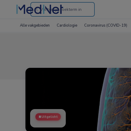
Search
through
Alle vakgebieden
Cardiologie
Coronavirus (COVID-19)
the
website
Uitgelicht