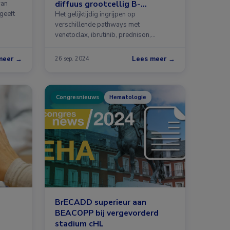
diffuus grootcellig B-
van
geeft
cellymfoom
Het gelijktijdig ingrijpen op
verschillende pathways met
venetoclax, ibrutinib, prednison,
obinutuzumab en lenalidomide was …
meer →
Lees meer →
26 sep. 2024
Congresnieuws
Hematologie
BrECADD superieur aan
BEACOPP bij vergevorderd
stadium cHL