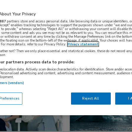
About Your Privacy
Nascholing
Nieuws
887
partners store and access personal data, like browsing data or unique identifiers, o
 Accept" enables tracking technologies to support the purposes shown under "we and our
 to provide," whereas selecting "Reject All" or withdrawing your consent will disable th
, some content and ads you see may not be as relevant to you. You can resurface this
 or withdraw consent at any time by clicking the Manage Preferences link on the bottom
the floating icon on the bottom-left of the webpage, if applicable]. Your choices will hav
For more details, refer to our Privacy Policy.
Privacy statement
ther not? Then we only place essential and statistical cookies, these do not record an
rson
ur partners process data to provide:
geolocation data. Actively scan device characteristics for identification. Store and/or acc
 Personalised advertising and content, advertising and content measurement, audience 
elopment.
s
Reumatologie
Nieuws
Hematologie
tners (vendors)
references
Reject All
I 