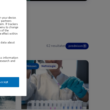
n your device.
 partners
em. If trackers
 menu to change
 of the
e effect within
y data about
62 resultaten
prednison
✕
ess information
research and
Nieuws
Nefrologie
Accept