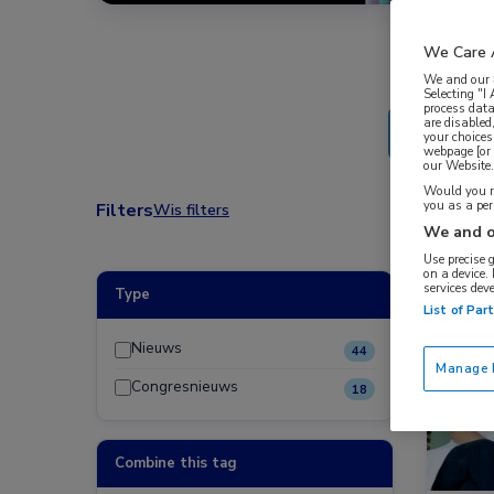
We Care 
We and our
Selecting "I
process data
are disabled
your choices
webpage [or 
our Website. 
Would you ra
you as a pe
Filters
Wis filters
We and o
Use precise 
on a device.
services dev
Type
Nieuw
List of Par
Nieuws
44
Manage P
Congresnieuws
18
Combine this tag