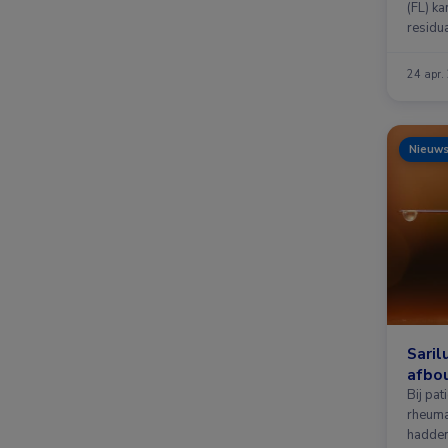
(FL) k
residu
24 apr.
Nieuw
Saril
afbo
Bij pa
rheuma
hadden