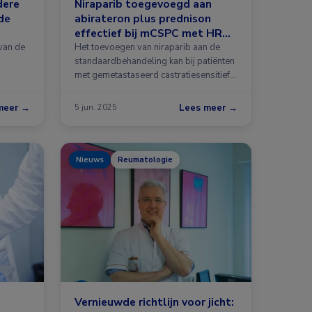
dere
Niraparib toegevoegd aan
de
abirateron plus prednison
effectief bij mCSPC met HRR-
afwijkingen
van de
Het toevoegen van niraparib aan de
standaardbehandeling kan bij patiënten
met gemetastaseerd castratiesensitief
prostaat …
meer →
Lees meer →
5 jun. 2025
Nieuws
Reumatologie
Vernieuwde richtlijn voor jicht: