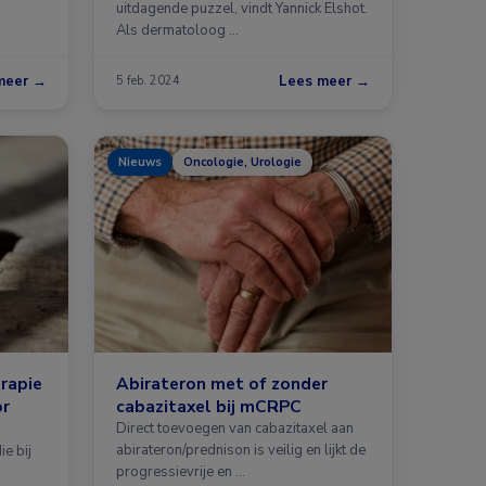
uitdagende puzzel, vindt Yannick Elshot.
Als dermatoloog …
meer →
Lees meer →
5 feb. 2024
Nieuws
Oncologie, Urologie
rapie
Abirateron met of zonder
or
cabazitaxel bij mCRPC
Direct toevoegen van cabazitaxel aan
abirateron/prednison is veilig en lijkt de
e bij
progressievrije en …