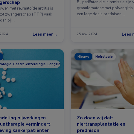
gerschap
Bij patiënten die in remissie zijn 
granulomatose met polyangiitis 
uwen met reumatoïde artritis is
een lage dosis prednison …
d tot zwangerschap (TTP) vaak
dan bij …
Lees meer →
Lees 
 2024
25 nov. 2024
s
Nieuws
Nefrologie
ologie, Gastro-enterologie, Longziekten, Nefrologie, Oncologie
deling bijwerkingen
Zo doen wij dat:
untherapie vermindert
niertransplantatie en
eving kankerpatiënten
prednison