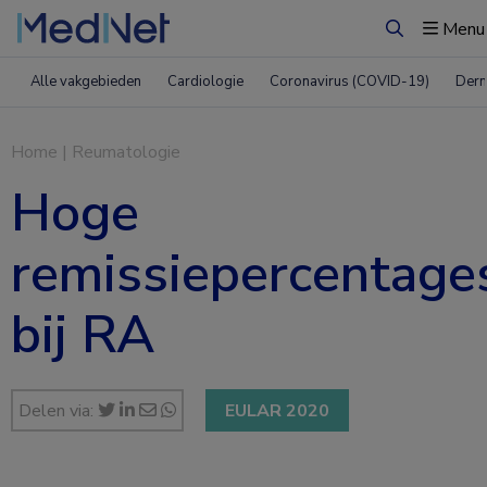
Menu
Zoeken
Alle vakgebieden
Cardiologie
Coronavirus (COVID-19)
Derm
Home
|
Reumatologie
Hoge
remissiepercentage
bij RA
Delen via:
EULAR 2020