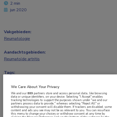
2 min
jun 2020
Vakgebieden:
Reumatologie
Aandachtsgebieden:
Reumatoïde artritis
Tags:
biologicals
,
hydroxychloroquine
,
methotrexaat
,
prednisolon
,
sulfasalazine
We Care About Your Privacy
We and our
889
partners store and access personal data, like browsing
data or unique identifiers, on your device. Selecting "I Accept" enables
tracking technologies to support the purposes shown under "we and our
Zowel conventionele therapie als initiële
partners process data to provide," whereas selecting "Reject All" or
withdrawing your consent will disable them. If trackers are disabled, some
behandeling met biologicals geeft na 24 weken
content and ads you see may not be as relevant to you. You can resurface
this menu to change your choices or withdraw consent at any time by
hoge remissiepercentages bij reumatoïde artritis.
clicking the Manage Preferences link on the bottom of the webpage [or the