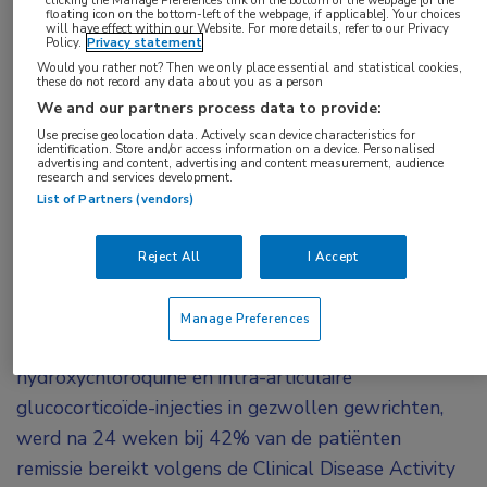
floating icon on the bottom-left of the webpage, if applicable]. Your choices
De behandeling met abatacept en methotrexaat
will have effect within our Website. For more details, refer to our Privacy
Policy.
Privacy statement
heeft het hoogste remissiepercentage. Dat blijkt
Would you rather not? Then we only place essential and statistical cookies,
these do not record any data about you as a person
uit de gerandomiseerde multicenter NORD-
We and our partners process data to provide:
STAR-studie waarvan de resultaten vorige week
Use precise geolocation data. Actively scan device characteristics for
op het EULAR-congres gepresenteerd werden.
identification. Store and/or access information on a device. Personalised
advertising and content, advertising and content measurement, audience
research and services development.
In het NORD-STAR-onderzoek werd bekeken in
List of Partners (vendors)
hoeverre het effectief is om bij de behandeling van
RA meteen met een biological te beginnen. Bij
Reject All
I Accept
patiënten die actieve conventionele therapie kregen,
namelijk methotrexaat plus orale prednisolon of
Manage Preferences
methotrexaat plus sulfasalazine,
hydroxychloroquine en intra-articulaire
glucocorticoïde-injecties in gezwollen gewrichten,
werd na 24 weken bij 42% van de patiënten
remissie bereikt volgens de Clinical Disease Activity