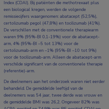
Index (CDAI). Bij patiënten die methotrexaat plus
een biological kregen, werden de volgende
remissiecijfers waargenomen: abatacept (52,5%),
certolizumab pegol (47,8%) en tocilizumab (41%).
De verschillen met de conventionele therapiearm
waren 9% (95%-BI 0,1-19%) voor de abatacept-
arm, 4% (95%-BI –5 tot 13%) voor de
certolizumab-arm en –1% (95%-BI –10 tot 9%)
voor de tocilizumab-arm. Alleen de abatacept-arm
verschilde significant van de conventionele therapie
(referentie)-arm.
De deelnemers aan het onderzoek waren niet eerder
behandeld. De gemiddelde leeftijd van de
deelnemers was 54 jaar, twee derde was vrouw en
de gemiddelde BMI was 26,2. Ongeveer 82% was
ACPA-positief en 74,9% was RF-positief. CDAI op