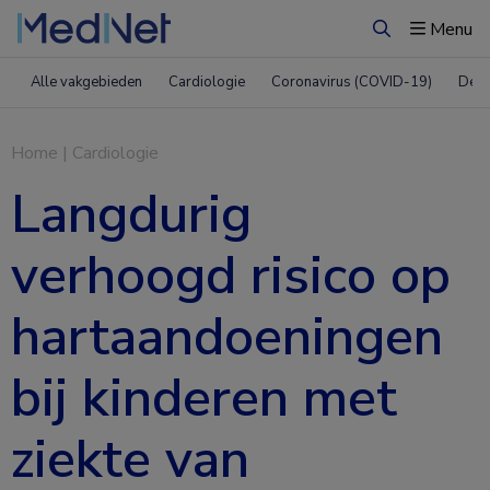
Menu
Zoeken
Alle vakgebieden
Cardiologie
Coronavirus (COVID-19)
Derm
Home
|
Cardiologie
Langdurig
verhoogd risico op
hartaandoeningen
bij kinderen met
ziekte van