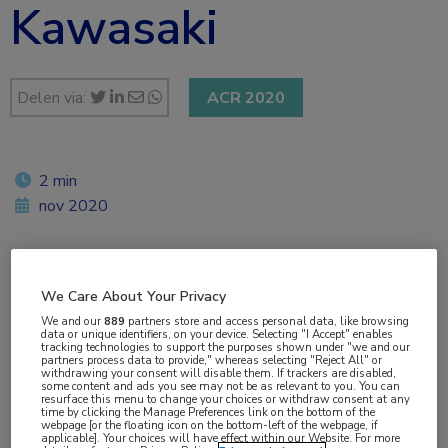
Kawasaki
Delen via:
ACR 2020
2 min
nov 2020
Vakgebieden:
We Care About Your Privacy
Cardiologie
,
Reumatologie
We and our
889
partners store and access personal data, like browsing
data or unique identifiers, on your device. Selecting "I Accept" enables
tracking technologies to support the purposes shown under "we and our
partners process data to provide," whereas selecting "Reject All" or
Aandachtsgebieden:
withdrawing your consent will disable them. If trackers are disabled,
some content and ads you see may not be as relevant to you. You can
Vasculitis
resurface this menu to change your choices or withdraw consent at any
time by clicking the Manage Preferences link on the bottom of the
webpage [or the floating icon on the bottom-left of the webpage, if
applicable]. Your choices will have effect within our Website. For more
Tags: