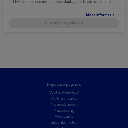
TITRATE HF is een mooi succes dankzij een brede deelname …
Meer informatie →
Inschrijven gesloten
Populaire pagina’s
Wat is MedNet?
Partnernieuws
Nieuwsbrieven
Nascholing
Webcasts
Bijeenkomsten