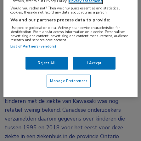
details, refer to our Privacy Policy.
Privacy statement
arteriitis
,
vasculitis
Would you rather not? Then we only place essential and statistical
cookies, these do not record any data about you as a person
We and our partners process data to provide:
Bij kinderen die zijn opgenomen voor de ziekte
Use precise geolocation data. Actively scan device characteristics for
identification. Store and/or access information on a device. Personalised
van Kawasaki is het risico op cardiovasculaire
advertising and content, advertising and content measurement, audience
research and services development.
problemen langdurig verhoogd. Uit een
List of Partners (vendors)
retrospectieve studie die werd gepresenteerd
tijdens ACR Convergence 2020 bleek dat na een
Reject All
I Accept
mediane follow-up van ruim 11 jaar meer dan
16% een cardiovasculair event doormaakte.
Manage Preferences
Over het lange termijn cardiovasculaire risico van
kinderen met de ziekte van Kawasaki was nog
relatief weinig bekend. Canadese onderzoekers
verzamelden daarom gegevens over kinderen die
tussen 1995 en 2018 voor het eerst voor deze
ziekte in een ziekenhuis in de provincie Ontario