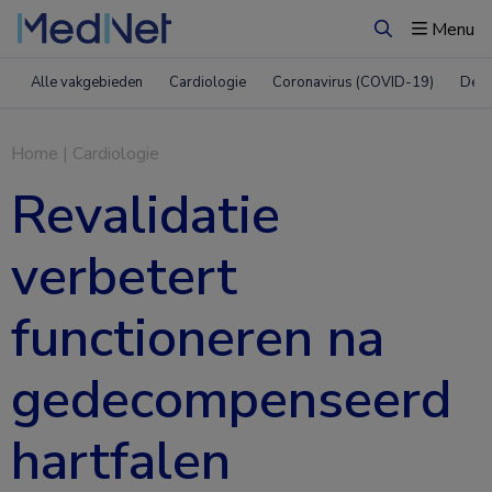
Menu
Zoeken
Alle vakgebieden
Cardiologie
Coronavirus (COVID-19)
Derm
Home
|
Cardiologie
Revalidatie
verbetert
functioneren na
gedecompenseerd
hartfalen