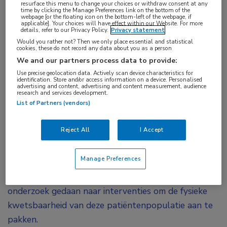
resurface this menu to change your choices or withdraw consent at any
time by clicking the Manage Preferences link on the bottom of the
In een gevarieerde populatie van oudere
webpage [or the floating icon on the bottom-left of the webpage, if
applicable]. Your choices will have effect within our Website. For more
patiënten die vanwege acuut verslechterd
details, refer to our Privacy Policy.
Privacy statement
hartfalen waren opgenomen, resulteerde de
Would you rather not? Then we only place essential and statistical
cookies, these do not record any data about you as a person
vroegtijdige inzet van een tijdelijk, op maat
We and our partners process data to provide:
gemaakt revalidatieprogramma in een grotere
Use precise geolocation data. Actively scan device characteristics for
identification. Store and/or access information on a device. Personalised
verbetering van het fysiek functioneren dan
advertising and content, advertising and content measurement, audience
research and services development.
gebruikelijke zorg. De resultaten van de REHAB-
List of Partners (vendors)
HF-studie verschenen tegelijkertijd in
NEJM
.
Reject All
I Accept
Oudere patiënten die vanwege acuut hartfalen
worden opgenomen, zijn erg kwetsbaar, hebben een
Manage Preferences
slechte kwaliteit van leven, herstellen langzamer en
worden regelmatig opnieuw opgenomen. Er is weinig
onderzoek gedaan naar interventies om de fysieke
kwetsbaarheid van deze patiëntenpopulatie aan te
pakken.