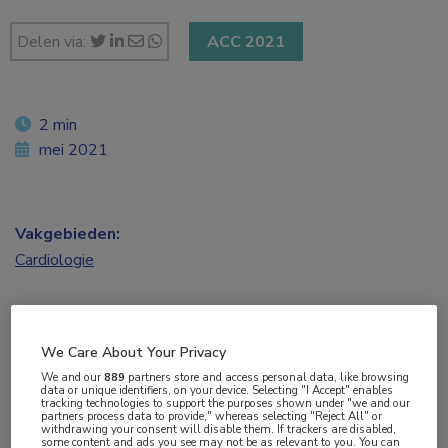
Delen via:
ACC 2021
2 min
mei 2021
Vakgebieden:
Cardiologie
Aandachtsgebieden:
Hartfalen
,
Ouderen
We Care About Your Privacy
We and our
889
partners store and access personal data, like browsing
Tags:
data or unique identifiers, on your device. Selecting "I Accept" enables
tracking technologies to support the purposes shown under "we and our
fysieke activiteit
,
revalidatie
partners process data to provide," whereas selecting "Reject All" or
withdrawing your consent will disable them. If trackers are disabled,
some content and ads you see may not be as relevant to you. You can